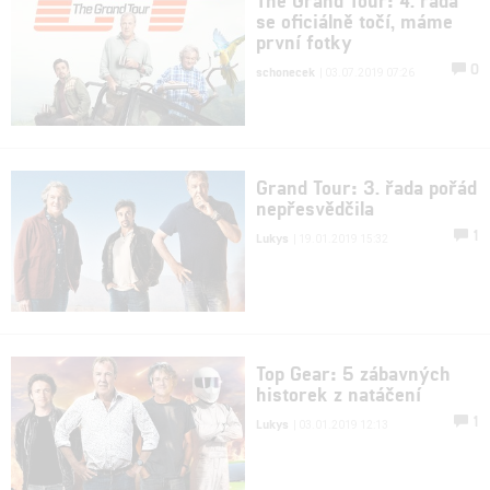
se oficiálně točí, máme
první fotky
0
schonecek
| 03.07.2019 07:26
Grand Tour: 3. řada pořád
nepřesvědčila
1
Lukys
| 19.01.2019 15:32
Top Gear: 5 zábavných
historek z natáčení
1
Lukys
| 03.01.2019 12:13