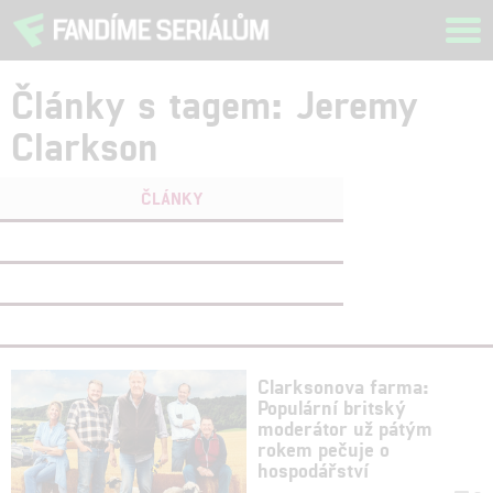
Tog
navi
Články s tagem: Jeremy
Clarkson
ČLÁNKY
FILMY
(0)
OSOBY
(0)
VIDEA
(0)
Clarksonova farma:
Populární britský
moderátor už pátým
rokem pečuje o
hospodářství