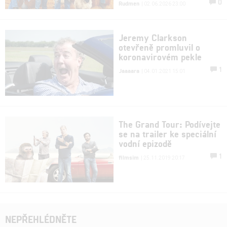
0
Rudmen
| 02.06.2026 23:00
Jeremy Clarkson
otevřeně promluvil o
koronavirovém pekle
1
Jaaaara
| 04.01.2021 15:01
The Grand Tour: Podívejte
se na trailer ke speciální
vodní epizodě
1
filmsim
| 25.11.2019 20:17
NEPŘEHLÉDNĚTE