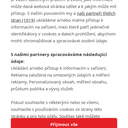
může daná webová stránka sdílet a k jakým může mít
přístup. S Vaším povolením my a
naši partneři třetích
stran (1019)
ukládáme a/nebo máme přístup k
informacím na zařízení, mezi které patří jedinečné
DISKUZE
PŘIHLÁSIT
identifikátory v cookies a datech prohlížení, abychom
REGISTROVAT
mohli shromažďovat a zpracovávat osobní údaje.
Šéfredaktorkou webu je
Petr Slavík
, e-mail
serialy@fandimefilmu.cz
S našimi partnery zpracováváme následující
údaje:
Máte-li zájem o inzerci na našem webu napište nám na e-mail
studio@koncal.com
Ukládání a/nebo přístup k informacím v zařízení,
Reklama založená na omezených údajích a měření
Ochrana osobních údajů
|
Zásady používání cookies
|
Pravidla webu
|
reklamy, Personalizovaný obsah, měření obsahu,
Upravit nastavení soukromí
průzkum publika a vývoj služeb
Pokud souhlasíte s některými nebo se všemi,
souhlasíte s používáním cookies ze strany této
stránky a pro tyto účely. Souhlas také můžete
Tato stránka používá soubory cookies.
odmítnout, ale v takovém případě vám na stránce
Přijmout vše
© 2016 – 2026 FandimeSerialum.cz / All rights reserved /
Více informací