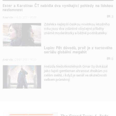
Ester a Karolína: ČT nabídla dva vynikající pohledy na lidskou
nezlomnost
3
Anarvin
| 16.01.2021 18:00
Zdaleka nejlepší českou novinkou letošního
roku jsou dva zdánlivě obyčejné příběhy
známé moderátorky a běžné podnikatelky.
Lupin: Pět důvodů, proč je z tuctového
seriálu globální megahit
5
Anarvin
| 20.01.2021 14:33
Hvězda Nedotknutelných Omar Sy dokázal
jako lupič gentleman uhranout divákům po
celém světě, i když je seriál ve skutečnosti
celkem průměrný.
The Grand Tour: 4. řada