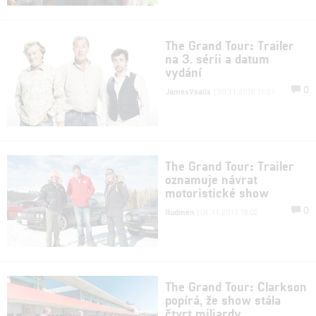
The Grand Tour: Trailer
na 3. sérii a datum
vydání
0
JamesVsalix
| 30.11.2018 15:21
The Grand Tour: Trailer
oznamuje návrat
motoristické show
0
Rudmen
| 04.11.2017 18:02
The Grand Tour: Clarkson
popírá, že show stála
čtvrt miliardy