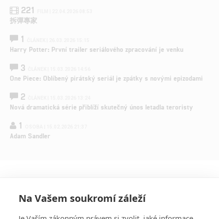
221
FILM | 22.04.2026 08:53
拆彈專家
1
ČLÁNEK | 26.03.2026 15:15
Harry Potter: První trailer seriálového zpracování je venku
3
ČLÁNEK | 15.03.2026 14:56
One Piece: Oblíbený pirátský seriál je zpátky s novými epizodami
2
ČLÁNEK | 15.03.2026 13:24
Nová dramatická série přiblíží skutečný únos letadla teroristy
1
OSOBA | 15.02.2026 21:37
Adam Sandler
Na Vašem soukromí záleží
Je Vaším zákonným právem si zvolit, jaké informace