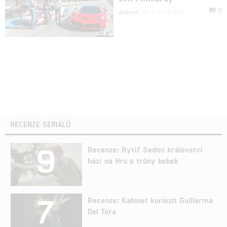
0
Anarvin
| 29.11.2016 19:44
RECENZE SERIÁLŮ
9
Recenze: Rytíř Sedmi království
hází na Hru o trůny bobek
7
Recenze: Kabinet kuriozit Guillerma
Del Tora