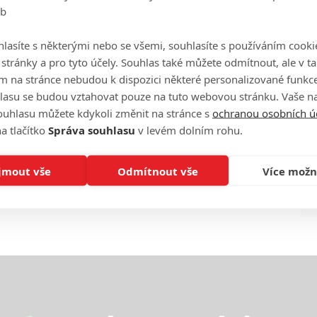
eb
Ha
je
lasíte s některými nebo se všemi, souhlasíte s používáním cooki
o stránky a pro tyto účely. Souhlas také můžete odmítnout, ale v 
On
m na stránce nebudou k dispozici některé personalizované funkce
n
lasu se budou vztahovat pouze na tuto webovou stránku. Vaše na
ouhlasu můžete kdykoli změnit na stránce s
ochranou osobních ú
No
a tlačítko
Správa souhlasu
v levém dolním rohu.
le
jmout vše
Odmítnout vše
Více možn
A