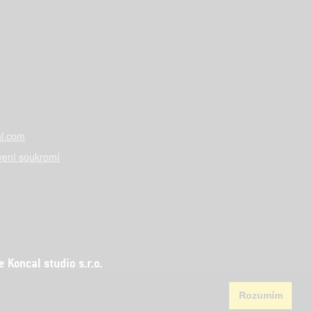
l.com
vení soukromí
Koncal studio s.r.o.
Rozumím
aha 5