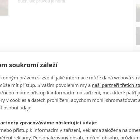
duch, ale pravda je horší.
m soukromí záleží
ákonným právem si zvolit, jaké informace může daná webová strá
může mít přístup. S Vaším povolením my a
naši partneři třetích s
/nebo máme přístup k informacím na zařízení, mezi které patří 
tory v cookies a datech prohlížení, abychom mohli shromažďovat 
P
t osobní údaje.
partnery zpracováváme následující údaje:
/nebo přístup k informacím v zařízení, Reklama založená na ome
měření reklamy, Personalizovaný obsah, měření obsahu, průzkum