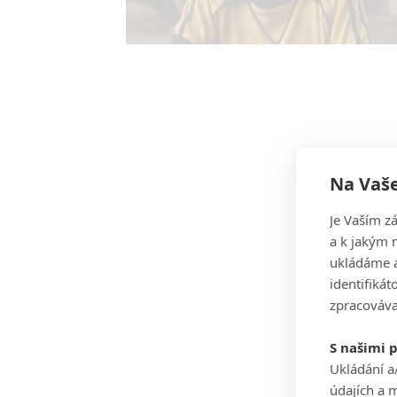
Na Vaše
Je Vaším z
a k jakým 
ukládáme a
identifiká
zpracováva
S našimi 
Ukládání a
údajích a 