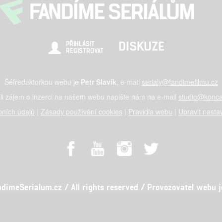
DISKUZE
PŘIHLÁSIT
REGISTROVAT
Šéfredaktorkou webu je
Petr Slavík
, e-mail
serialy@fandimefilmu.cz
li zájem o inzerci na našem webu napište nám na e-mail
studio@konca
ních údajů
|
Zásady používání cookies
|
Pravidla webu
|
Upravit nasta
meSerialum.cz / All rights reserved / Provozovatel webu je 
al studio s.r.o., IČO: 03604071, Lýskova 2073/57, Stodůlky, 155 00, Pr