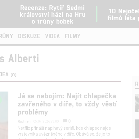
Recenze: Rytíř Sedmi
10 Nejoče
království hází na Hru
filmů léta
o trůny bobek
TRŮNY
DISKUZE
VIDEA
FILMY
s Alberti
IDEA
(0)
R
Já se nebojím: Najít chlapečka
zavřeného v díře, to vždy věstí
problémy
0
Rudmen
| 05.07.2026 23:00
Netflix přináší napínavý seriál, kde chlapec najde
vrstevníka uvězněného v díře. Obává se, že je to