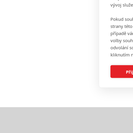
vývoj služ
Pokud souh
strany tét
případě vá
volby souh
odvolání s
kliknutím n
Při