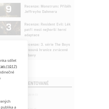
9
Recenze: Monstrum: Příběh
Jeffreyho Dahmera
3
Recenze: Resident Evil: Lék
patří mezi nejhorší herní
adaptace
9
Recenze: 3. série The Boys
posouvá hranice zvrácené
zábavy
nka sdílet
tran (1017)
jedinečné
a
OSLEDNÍ KOMENTOVANÉ
221
FILM | 22.04.2026 08:53
拆彈專家
zených
 publika a
1