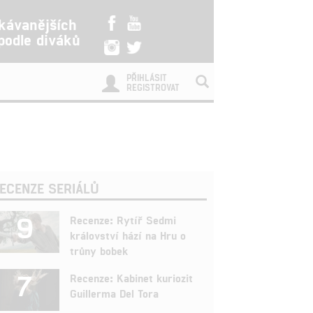
kávanějších
 podle diváků
PŘIHLÁSIT
REGISTROVAT
ECENZE SERIÁLŮ
9
Recenze: Rytíř Sedmi
království hází na Hru o
trůny bobek
7
Recenze: Kabinet kuriozit
Guillerma Del Tora