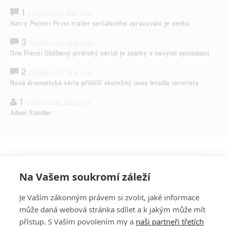
1
ČLÁNEK | 26.03.2026 15:15
Harry Potter: První trailer seriálového zpracování je venku
3
ČLÁNEK | 15.03.2026 14:56
One Piece: Oblíbený pirátský seriál je zpátky s novými epizodami
2
ČLÁNEK | 15.03.2026 13:24
Nová dramatická série přiblíží skutečný únos letadla teroristy
1
OSOBA | 15.02.2026 21:37
Adam Sandler
Na Vašem soukromí záleží
Je Vaším zákonným právem si zvolit, jaké informace
může daná webová stránka sdílet a k jakým může mít
přístup. S Vaším povolením my a
naši partneři třetích