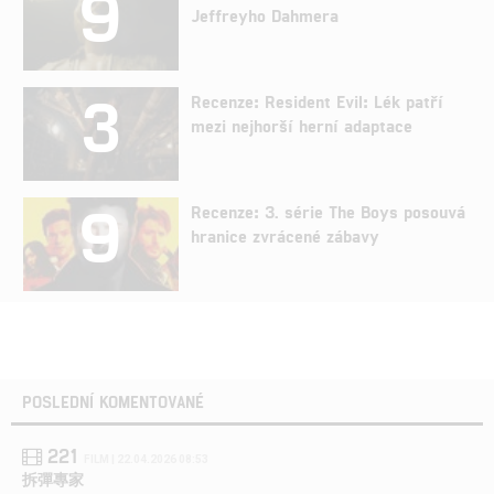
9
Jeffreyho Dahmera
3
Recenze: Resident Evil: Lék patří
mezi nejhorší herní adaptace
9
Recenze: 3. série The Boys posouvá
hranice zvrácené zábavy
POSLEDNÍ KOMENTOVANÉ
221
FILM | 22.04.2026 08:53
拆彈專家