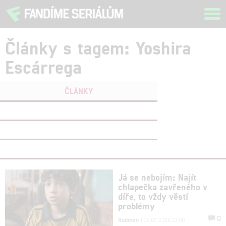
Tog
navi
Články s tagem: Yoshira
Escárrega
ČLÁNKY
FILMY
(0)
OSOBY
(0)
VIDEA
(0)
Já se nebojím: Najít
chlapečka zavřeného v
díře, to vždy věstí
problémy
0
Rudmen
| 05.07.2026 23:00