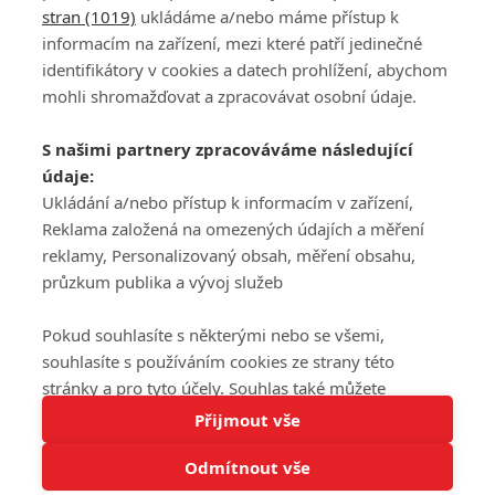
stran (1019)
ukládáme a/nebo máme přístup k
informacím na zařízení, mezi které patří jedinečné
DISKUZE
PŘIHLÁSIT
identifikátory v cookies a datech prohlížení, abychom
REGISTROVAT
mohli shromažďovat a zpracovávat osobní údaje.
Šéfredaktorkou webu je
Petr Slavík
, e-mail
serialy@fandimefilmu.cz
S našimi partnery zpracováváme následující
údaje:
Máte-li zájem o inzerci na našem webu napište nám na e-mail
studio@koncal.com
Ukládání a/nebo přístup k informacím v zařízení,
Reklama založená na omezených údajích a měření
Ochrana osobních údajů
|
Zásady používání cookies
|
Pravidla webu
|
reklamy, Personalizovaný obsah, měření obsahu,
Upravit nastavení soukromí
průzkum publika a vývoj služeb
Pokud souhlasíte s některými nebo se všemi,
souhlasíte s používáním cookies ze strany této
stránky a pro tyto účely. Souhlas také můžete
Tato stránka používá soubory cookies.
odmítnout, ale v takovém případě vám na stránce
Přijmout vše
© 2016 – 2026 FandimeSerialum.cz / All rights reserved /
Více informací
nebudou k dispozici některé personalizované funkce.
Provozovatel webu je Koncal studio s.r.o.
Odmítnout vše
Vaše volby souhlasu se budou vztahovat pouze na
Rozumím
tuto webovou stránku. Vaše nastavení a odvolání