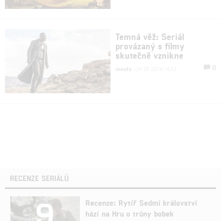
Temná věž: Seriál
provázaný s filmy
skutečně vznikne
0
meufo
| 24.09.2016 14:52
RECENZE SERIÁLŮ
9
Recenze: Rytíř Sedmi království
hází na Hru o trůny bobek