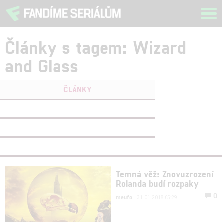
Tog
navi
Články s tagem: Wizard
and Glass
ČLÁNKY
FILMY
(0)
OSOBY
(0)
VIDEA
(0)
Temná věž: Znovuzrození
Rolanda budí rozpaky
0
meufo
| 31.01.2018 05:29