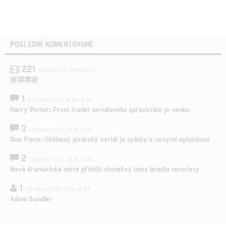
POSLEDNÍ KOMENTOVANÉ
221
FILM | 22.04.2026 08:53
拆彈專家
1
ČLÁNEK | 26.03.2026 15:15
Harry Potter: První trailer seriálového zpracování je venku
3
ČLÁNEK | 15.03.2026 14:56
One Piece: Oblíbený pirátský seriál je zpátky s novými epizodami
2
ČLÁNEK | 15.03.2026 13:24
Nová dramatická série přiblíží skutečný únos letadla teroristy
1
OSOBA | 15.02.2026 21:37
Adam Sandler