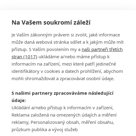
Na Vašem soukromí záleží
Je Vaším zákonným právem si zvolit, jaké informace
může daná webová stránka sdílet a k jakým může mít
přístup. S Vaším povolením my a
naši partneři třetích
stran (1017)
ukládáme a/nebo máme přístup k
informacím na zařízení, mezi které patří jedinečné
DISKUZE
PŘIHLÁSIT
identifikátory v cookies a datech prohlížení, abychom
REGISTROVAT
mohli shromažďovat a zpracovávat osobní údaje.
Šéfredaktorkou webu je
Petr Slavík
, e-mail
serialy@fandimefilmu.cz
S našimi partnery zpracováváme následující
údaje:
Máte-li zájem o inzerci na našem webu napište nám na e-mail
studio@koncal.com
Ukládání a/nebo přístup k informacím v zařízení,
Reklama založená na omezených údajích a měření
Ochrana osobních údajů
|
Zásady používání cookies
|
Pravidla webu
|
reklamy, Personalizovaný obsah, měření obsahu,
Upravit nastavení soukromí
průzkum publika a vývoj služeb