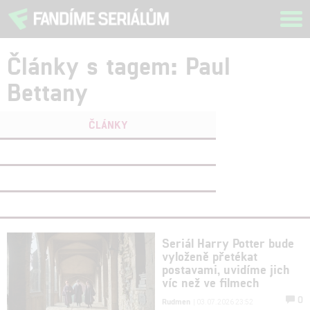
Tog
navi
Články s tagem: Paul
Bettany
ČLÁNKY
FILMY
(0)
OSOBY
(1)
VIDEA
(0)
Seriál Harry Potter bude
vyloženě přetékat
postavami, uvidíme jich
víc než ve filmech
0
Rudmen
| 03.07.2026 23:52