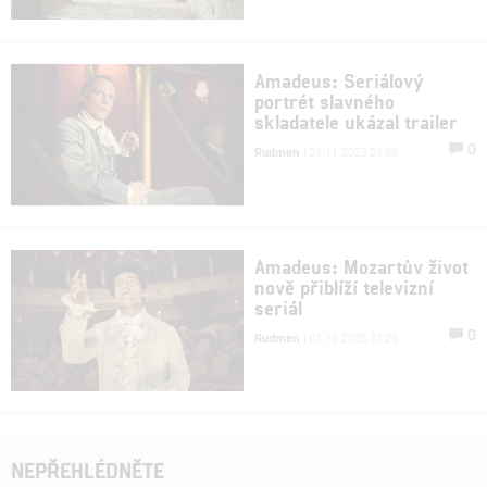
Amadeus: Seriálový
portrét slavného
skladatele ukázal trailer
0
Rudmen
| 23.11.2025 23:55
Amadeus: Mozartův život
nově přiblíží televizní
seriál
0
Rudmen
| 01.10.2025 23:26
NEPŘEHLÉDNĚTE