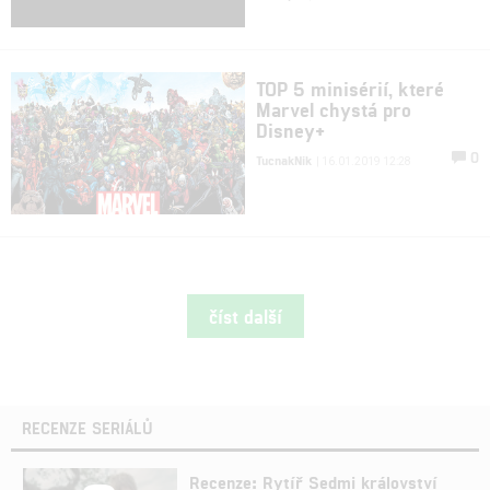
TOP 5 minisérií, které
Marvel chystá pro
Disney+
0
TucnakNik
| 16.01.2019 12:28
číst další
RECENZE SERIÁLŮ
Recenze: Rytíř Sedmi království