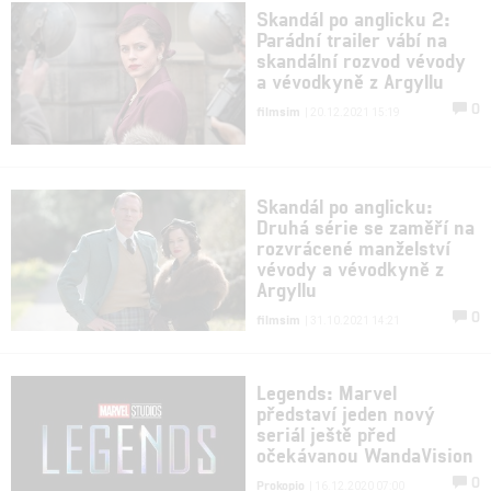
Skandál po anglicku 2:
Parádní trailer vábí na
skandální rozvod vévody
a vévodkyně z Argyllu
0
filmsim
| 20.12.2021 15:19
Skandál po anglicku:
Druhá série se zaměří na
rozvrácené manželství
vévody a vévodkyně z
Argyllu
0
filmsim
| 31.10.2021 14:21
Legends: Marvel
představí jeden nový
seriál ještě před
očekávanou WandaVision
0
Prokopio
| 16.12.2020 07:00