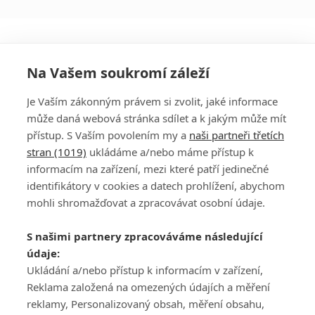
Na Vašem soukromí záleží
Je Vaším zákonným právem si zvolit, jaké informace
může daná webová stránka sdílet a k jakým může mít
přístup. S Vaším povolením my a
naši partneři třetích
stran (1019)
ukládáme a/nebo máme přístup k
informacím na zařízení, mezi které patří jedinečné
DISKUZE
PŘIHLÁSIT
identifikátory v cookies a datech prohlížení, abychom
REGISTROVAT
mohli shromažďovat a zpracovávat osobní údaje.
Šéfredaktorkou webu je
Petr Slavík
, e-mail
serialy@fandimefilmu.cz
S našimi partnery zpracováváme následující
údaje:
Máte-li zájem o inzerci na našem webu napište nám na e-mail
studio@koncal.com
Ukládání a/nebo přístup k informacím v zařízení,
Reklama založená na omezených údajích a měření
Ochrana osobních údajů
|
Zásady používání cookies
|
Pravidla webu
|
reklamy, Personalizovaný obsah, měření obsahu,
Upravit nastavení soukromí