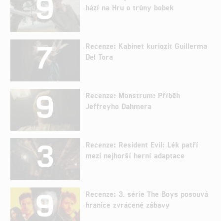
9
hází na Hru o trůny bobek
7
Recenze: Kabinet kuriozit Guillerma
Del Tora
9
Recenze: Monstrum: Příběh
Jeffreyho Dahmera
3
Recenze: Resident Evil: Lék patří
mezi nejhorší herní adaptace
9
Recenze: 3. série The Boys posouvá
hranice zvrácené zábavy