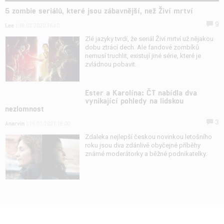
5 zombie seriálů, které jsou zábavnější, než Živí mrtví
9
Lee
| 18.03.2020 16:40
Zlé jazyky tvrdí, že seriál Živí mrtví už nějakou
dobu ztrácí dech. Ale fandové zombíků
nemusí truchlit, existují jiné série, které je
zvládnou pobavit.
Ester a Karolína: ČT nabídla dva
vynikající pohledy na lidskou
nezlomnost
3
Anarvin
| 16.01.2021 18:00
Zdaleka nejlepší českou novinkou letošního
roku jsou dva zdánlivě obyčejné příběhy
známé moderátorky a běžné podnikatelky.