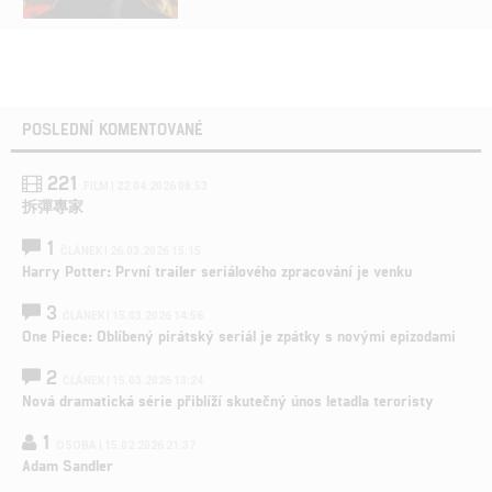
POSLEDNÍ KOMENTOVANÉ
221
FILM | 22.04.2026 08:53
拆彈專家
1
ČLÁNEK | 26.03.2026 15:15
Harry Potter: První trailer seriálového zpracování je venku
3
ČLÁNEK | 15.03.2026 14:56
One Piece: Oblíbený pirátský seriál je zpátky s novými epizodami
2
ČLÁNEK | 15.03.2026 13:24
Nová dramatická série přiblíží skutečný únos letadla teroristy
1
OSOBA | 15.02.2026 21:37
Adam Sandler