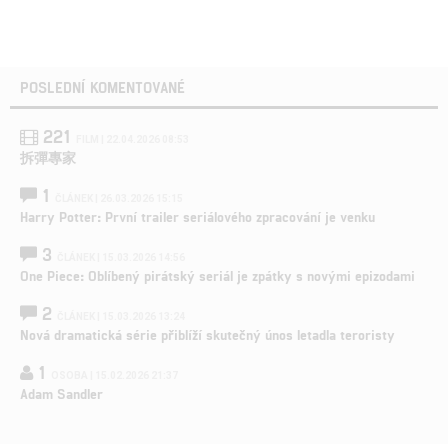
POSLEDNÍ KOMENTOVANÉ
221
FILM | 22.04.2026 08:53
拆彈專家
1
ČLÁNEK | 26.03.2026 15:15
Harry Potter: První trailer seriálového zpracování je venku
3
ČLÁNEK | 15.03.2026 14:56
One Piece: Oblíbený pirátský seriál je zpátky s novými epizodami
2
ČLÁNEK | 15.03.2026 13:24
Nová dramatická série přiblíží skutečný únos letadla teroristy
1
OSOBA | 15.02.2026 21:37
Adam Sandler