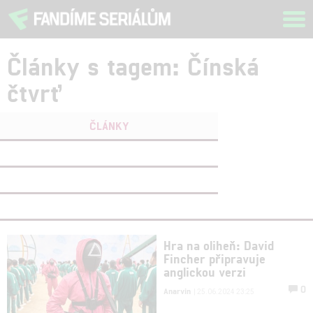
Tog
navi
Články s tagem: Čínská
čtvrť
ČLÁNKY
FILMY
(1)
OSOBY
(0)
VIDEA
(0)
Hra na oliheň: David
Fincher připravuje
anglickou verzi
0
Anarvin
| 25.06.2024 23:25