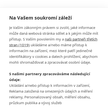
Na Vašem soukromí záleží
Je Vaším zákonným právem si zvolit, jaké informace
může daná webová stránka sdílet a k jakým může mít
přístup. S Vaším povolením my a
naši partneři třetích
stran (1019)
ukládáme a/nebo máme přístup k
informacím na zařízení, mezi které patří jedinečné
DISKUZE
PŘIHLÁSIT
identifikátory v cookies a datech prohlížení, abychom
REGISTROVAT
mohli shromažďovat a zpracovávat osobní údaje.
Šéfredaktorkou webu je
Petr Slavík
, e-mail
serialy@fandimefilmu.cz
S našimi partnery zpracováváme následující
údaje:
Máte-li zájem o inzerci na našem webu napište nám na e-mail
studio@koncal.com
Ukládání a/nebo přístup k informacím v zařízení,
Reklama založená na omezených údajích a měření
Ochrana osobních údajů
|
Zásady používání cookies
|
Pravidla webu
|
reklamy, Personalizovaný obsah, měření obsahu,
Upravit nastavení soukromí
průzkum publika a vývoj služeb