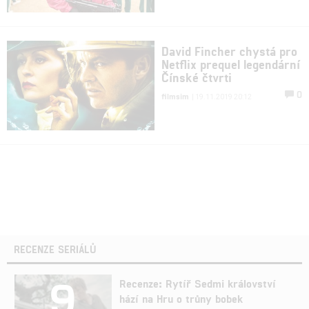
David Fincher chystá pro
Netflix prequel legendární
Čínské čtvrti
0
filmsim
| 19.11.2019 20:12
RECENZE SERIÁLŮ
9
Recenze: Rytíř Sedmi království
hází na Hru o trůny bobek