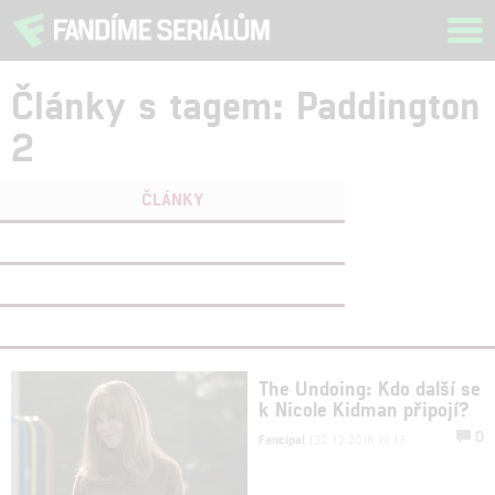
Tog
navi
Články s tagem: Paddington
2
ČLÁNKY
FILMY
(1)
OSOBY
(0)
VIDEA
(2)
The Undoing: Kdo další se
k Nicole Kidman připojí?
0
Fancipal
| 22.12.2018 19:13