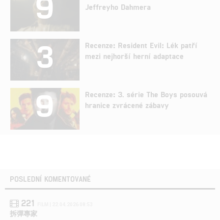
9
Jeffreyho Dahmera
3
Recenze: Resident Evil: Lék patří
mezi nejhorší herní adaptace
9
Recenze: 3. série The Boys posouvá
hranice zvrácené zábavy
POSLEDNÍ KOMENTOVANÉ
221
FILM | 22.04.2026 08:53
拆彈專家