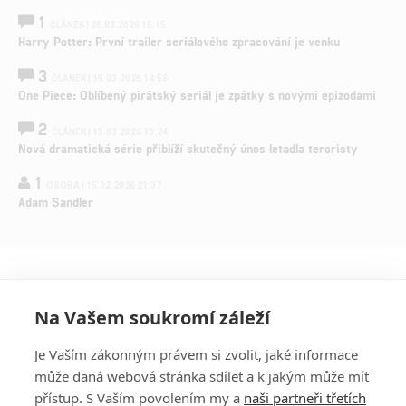
1
ČLÁNEK | 26.03.2026 15:15
Harry Potter: První trailer seriálového zpracování je venku
3
ČLÁNEK | 15.03.2026 14:56
One Piece: Oblíbený pirátský seriál je zpátky s novými epizodami
2
ČLÁNEK | 15.03.2026 13:24
Nová dramatická série přiblíží skutečný únos letadla teroristy
1
OSOBA | 15.02.2026 21:37
Adam Sandler
Na Vašem soukromí záleží
Je Vaším zákonným právem si zvolit, jaké informace
může daná webová stránka sdílet a k jakým může mít
přístup. S Vaším povolením my a
naši partneři třetích