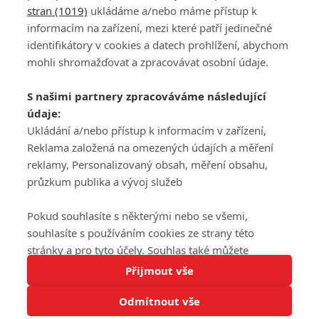
stran (1019)
ukládáme a/nebo máme přístup k
informacím na zařízení, mezi které patří jedinečné
DISKUZE
PŘIHLÁSIT
identifikátory v cookies a datech prohlížení, abychom
REGISTROVAT
mohli shromažďovat a zpracovávat osobní údaje.
Šéfredaktorkou webu je
Petr Slavík
, e-mail
serialy@fandimefilmu.cz
S našimi partnery zpracováváme následující
údaje:
Máte-li zájem o inzerci na našem webu napište nám na e-mail
studio@koncal.com
Ukládání a/nebo přístup k informacím v zařízení,
Reklama založená na omezených údajích a měření
Ochrana osobních údajů
|
Zásady používání cookies
|
Pravidla webu
|
reklamy, Personalizovaný obsah, měření obsahu,
Upravit nastavení soukromí
průzkum publika a vývoj služeb
Pokud souhlasíte s některými nebo se všemi,
souhlasíte s používáním cookies ze strany této
stránky a pro tyto účely. Souhlas také můžete
Tato stránka používá soubory cookies.
odmítnout, ale v takovém případě vám na stránce
Přijmout vše
© 2016 – 2026 FandimeSerialum.cz / All rights reserved /
Více informací
nebudou k dispozici některé personalizované funkce.
Provozovatel webu je Koncal studio s.r.o.
Odmítnout vše
Vaše volby souhlasu se budou vztahovat pouze na
Rozumím
tuto webovou stránku. Vaše nastavení a odvolání