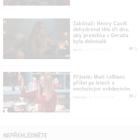
Zaklínač: Henry Cavill
dehydroval tělo tři dny,
aby proměna v Geralta
byla dokonalá
0
davi.k
| 22.12.2019 22:29
Přátelé: Matt LeBlanc
přišel po letech s
nechutným svědectvím
2
Fancipal
| 28.04.2018 13:58
NEPŘEHLÉDNĚTE