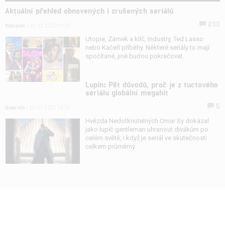
Aktuální přehled obnovených i zrušených seriálů
230
filmsim
| 29.12.2020 19:37
Utopie, Zámek a klíč, Industry, Ted Lasso
nebo Kačeří příběhy. Některé seriály to mají
spočítané, jiné budou pokračovat.
Lupin: Pět důvodů, proč je z tuctového
seriálu globální megahit
5
Anarvin
| 20.01.2021 14:33
Hvězda Nedotknutelných Omar Sy dokázal
jako lupič gentleman uhranout divákům po
celém světě, i když je seriál ve skutečnosti
celkem průměrný.