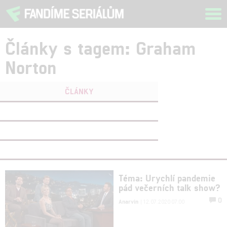
Tog
navi
Články s tagem: Graham
Norton
ČLÁNKY
FILMY
(0)
OSOBY
(0)
VIDEA
(0)
Téma: Urychlí pandemie
pád večerních talk show?
0
Anarvin
| 12.07.2020 07:00