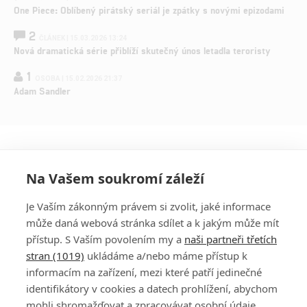
One Piece: Oblíbený pirátský seriál je zpátky s novými epizodami
2
ČLÁNEK | 15.03.2026 13:24
Nová dramatická série přiblíží skutečný únos letadla teroristy
1
OSOBA | 15.02.2026 21:37
Adam Sandler
Na Vašem soukromí záleží
Je Vaším zákonným právem si zvolit, jaké informace
může daná webová stránka sdílet a k jakým může mít
přístup. S Vaším povolením my a
naši partneři třetích
stran (1019)
ukládáme a/nebo máme přístup k
informacím na zařízení, mezi které patří jedinečné
DISKUZE
PŘIHLÁSIT
identifikátory v cookies a datech prohlížení, abychom
REGISTROVAT
mohli shromažďovat a zpracovávat osobní údaje.