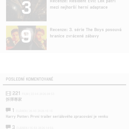
3
Recenze: Resident Evil: Lék patří
mezi nejhorší herní adaptace
9
Recenze: 3. série The Boys posouvá
hranice zvrácené zábavy
POSLEDNÍ KOMENTOVANÉ
221
FILM | 22.04.2026 08:53
拆彈專家
1
ČLÁNEK | 26.03.2026 15:15
Harry Potter: První trailer seriálového zpracování je venku
3
ČLÁNEK | 15.03.2026 14:56