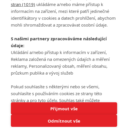
stran (1019)
ukládáme a/nebo máme přístup k
informacím na zařízení, mezi které patří jedinečné
DISKUZE
PŘIHLÁSIT
identifikátory v cookies a datech prohlížení, abychom
REGISTROVAT
mohli shromažďovat a zpracovávat osobní údaje.
Šéfredaktorkou webu je
Petr Slavík
, e-mail
serialy@fandimefilmu.cz
S našimi partnery zpracováváme následující
údaje:
Máte-li zájem o inzerci na našem webu napište nám na e-mail
studio@koncal.com
Ukládání a/nebo přístup k informacím v zařízení,
Reklama založená na omezených údajích a měření
Ochrana osobních údajů
|
Zásady používání cookies
|
Pravidla webu
|
reklamy, Personalizovaný obsah, měření obsahu,
Upravit nastavení soukromí
průzkum publika a vývoj služeb
Pokud souhlasíte s některými nebo se všemi,
souhlasíte s používáním cookies ze strany této
stránky a pro tyto účely. Souhlas také můžete
Tato stránka používá soubory cookies.
odmítnout, ale v takovém případě vám na stránce
Přijmout vše
© 2016 – 2026 FandimeSerialum.cz / All rights reserved /
Více informací
nebudou k dispozici některé personalizované funkce.
Provozovatel webu je Koncal studio s.r.o.
Odmítnout vše
Vaše volby souhlasu se budou vztahovat pouze na
Rozumím
tuto webovou stránku. Vaše nastavení a odvolání