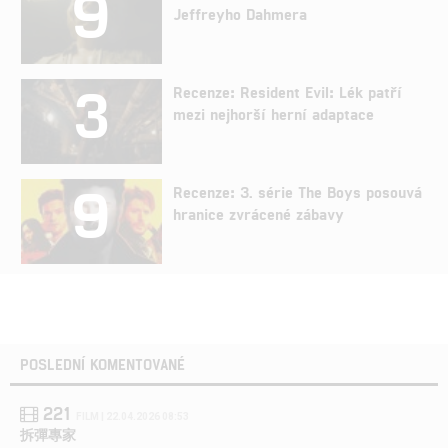
9
Jeffreyho Dahmera
3
Recenze: Resident Evil: Lék patří
mezi nejhorší herní adaptace
9
Recenze: 3. série The Boys posouvá
hranice zvrácené zábavy
POSLEDNÍ KOMENTOVANÉ
221
FILM | 22.04.2026 08:53
拆彈專家