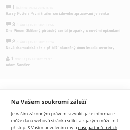
1
ČLÁNEK | 26.03.2026 15:15
Harry Potter: První trailer seriálového zpracování je venku
3
ČLÁNEK | 15.03.2026 14:56
One Piece: Oblíbený pirátský seriál je zpátky s novými epizodami
2
ČLÁNEK | 15.03.2026 13:24
Nová dramatická série přiblíží skutečný únos letadla teroristy
1
OSOBA | 15.02.2026 21:37
Adam Sandler
Na Vašem soukromí záleží
Je Vaším zákonným právem si zvolit, jaké informace
může daná webová stránka sdílet a k jakým může mít
přístup. S Vaším povolením my a
naši partneři třetích