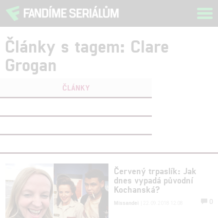
Tog
navi
Články s tagem: Clare
Grogan
ČLÁNKY
FILMY
(0)
OSOBY
(0)
VIDEA
(0)
Červený trpaslík: Jak
dnes vypadá původní
Kochanská?
0
Missandei
| 22.09.2018 12:08