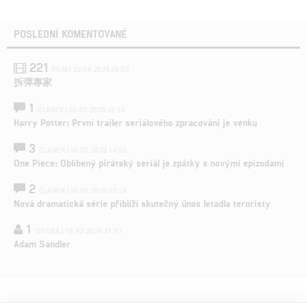
POSLEDNÍ KOMENTOVANÉ
221
FILM | 22.04.2026 08:53
拆彈專家
1
ČLÁNEK | 26.03.2026 15:15
Harry Potter: První trailer seriálového zpracování je venku
3
ČLÁNEK | 15.03.2026 14:56
One Piece: Oblíbený pirátský seriál je zpátky s novými epizodami
2
ČLÁNEK | 15.03.2026 13:24
Nová dramatická série přiblíží skutečný únos letadla teroristy
1
OSOBA | 15.02.2026 21:37
Adam Sandler