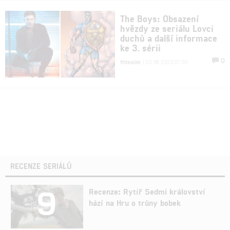
The Boys: Obsazení
hvězdy ze seriálu Lovci
duchů a další informace
ke 3. sérii
0
filmsim
| 20.08.2020 07:00
RECENZE SERIÁLŮ
9
Recenze: Rytíř Sedmi království
hází na Hru o trůny bobek