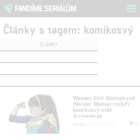
Tog
navi
Články s tagem: komikosvý
ČLÁNKY
FILMY
(0)
OSOBY
(0)
VIDEA
(0)
Wonder Girl: Nástupkyně
Wonder Woman rozšíří
komiksový svět
Arrowverse
0
filmsim
| 22.11.2020 07:00