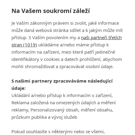
Na Vašem soukromí záleží
Je Vaším zákonným právem si zvolit, jaké informace
může daná webová stránka sdílet a k jakým může mít
přístup. S Vaším povolením my a
naši partneři třetích
stran (1019)
ukládáme a/nebo máme přístup k
informacím na zařízení, mezi které patří jedinečné
DISKUZE
PŘIHLÁSIT
identifikátory v cookies a datech prohlížení, abychom
REGISTROVAT
mohli shromažďovat a zpracovávat osobní údaje.
Šéfredaktorkou webu je
Petr Slavík
, e-mail
serialy@fandimefilmu.cz
S našimi partnery zpracováváme následující
údaje:
Máte-li zájem o inzerci na našem webu napište nám na e-mail
studio@koncal.com
Ukládání a/nebo přístup k informacím v zařízení,
Reklama založená na omezených údajích a měření
Ochrana osobních údajů
|
Zásady používání cookies
|
Pravidla webu
|
reklamy, Personalizovaný obsah, měření obsahu,
Upravit nastavení soukromí
průzkum publika a vývoj služeb
Pokud souhlasíte s některými nebo se všemi,