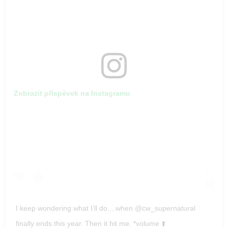
Zobrazit příspěvek na Instagramu
I keep wondering what I’ll do....when @cw_supernatural
finally ends this year. Then it hit me. *volume ⬆️