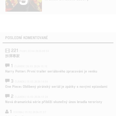
POSLEDNÍ KOMENTOVANÉ
221
FILM | 22.04.2026 08:53
拆彈專家
1
ČLÁNEK | 26.03.2026 15:15
Harry Potter: První trailer seriálového zpracování je venku
3
ČLÁNEK | 15.03.2026 14:56
One Piece: Oblíbený pirátský seriál je zpátky s novými epizodami
2
ČLÁNEK | 15.03.2026 13:24
Nová dramatická série přiblíží skutečný únos letadla teroristy
1
OSOBA | 15.02.2026 21:37