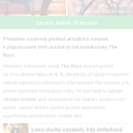
CW, Wildstorm
Zobrazit dalších 10 obrázků
Přinášíme souhrnný přehled aktuálních novinek
k připravované třetí sezóně drsné komiksovky The
Boys.
Nářezový komiksový seriál
The Boys
sice přispěchá
se svou druhou řadou až
4. 9.
, ale přesto již vyplývá napovrch
několik zajímavých informací k připravované třetí sezóně, a to
včetně nečekané castingové volby. Ve třetí řadě si zahraje
Jensen Ackles
, jenž se proslavil rolí Deana v seriálu
Lovci
duchů
. Jensen Ackles ztvární prvního amerického
superhrdinu přezdívaného Soldier Boy.
Lovci duchů oznámili, kdy definitivně