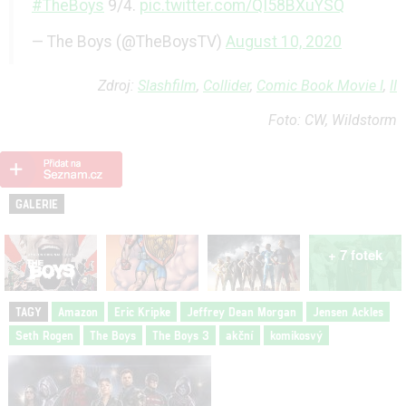
#TheBoys
9/4.
pic.twitter.com/QI58BXuYSQ
— The Boys (@TheBoysTV)
August 10, 2020
Zdroj:
Slashfilm
,
Collider
,
Comic Book Movie I
,
II
Foto: CW, Wildstorm
GALERIE
+ 7 fotek
TAGY
Amazon
Eric Kripke
Jeffrey Dean Morgan
Jensen Ackles
Seth Rogen
The Boys
The Boys 3
akční
komikosvý