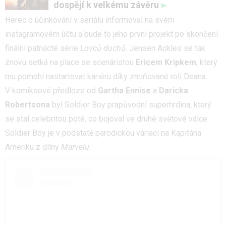
dospějí k velkému závěru
Herec o účinkování v seriálu informoval na svém
instagramovém účtu a bude to jeho první projekt po skončení
finální patnácté série
Lovců duchů
. Jensen Ackles se tak
znovu setká na place se scenáristou
Ericem Kripkem
, který
mu pomohl nastartovat kariéru díky zmiňované roli Deana.
V komiksové předloze od
Gartha Ennise
a
Daricka
Robertsona
byl Soldier Boy prapůvodní superhrdina, který
se stal celebritou poté, co bojoval ve druhé světové válce.
Soldier Boy je v podstatě parodickou variací na Kapitána
Ameriku z dílny
Marvelu
.