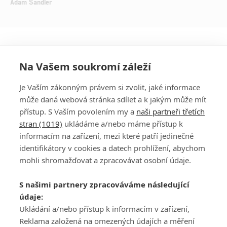
Adam Sandler
Na Vašem soukromí záleží
Je Vaším zákonným právem si zvolit, jaké informace
může daná webová stránka sdílet a k jakým může mít
přístup. S Vaším povolením my a
naši partneři třetích
stran (1019)
ukládáme a/nebo máme přístup k
informacím na zařízení, mezi které patří jedinečné
DISKUZE
PŘIHLÁSIT
identifikátory v cookies a datech prohlížení, abychom
REGISTROVAT
mohli shromažďovat a zpracovávat osobní údaje.
Šéfredaktorkou webu je
Petr Slavík
, e-mail
serialy@fandimefilmu.cz
S našimi partnery zpracováváme následující
údaje:
Máte-li zájem o inzerci na našem webu napište nám na e-mail
Ukládání a/nebo přístup k informacím v zařízení,
studio@koncal.com
Reklama založená na omezených údajích a měření
Ochrana osobních údajů
|
Zásady používání cookies
|
Pravidla webu
|