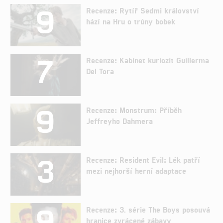
9
Recenze: Rytíř Sedmi království
hází na Hru o trůny bobek
7
Recenze: Kabinet kuriozit Guillerma
Del Tora
9
Recenze: Monstrum: Příběh
Jeffreyho Dahmera
3
Recenze: Resident Evil: Lék patří
mezi nejhorší herní adaptace
9
Recenze: 3. série The Boys posouvá
hranice zvrácené zábavy