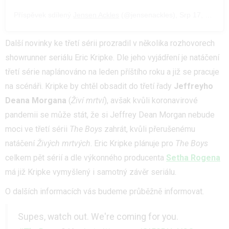
Příspěvek sdílený
Jensen Ackles
(@jensenackles),
Srp 17, 2020 v 9:04 PDT
Další novinky ke třetí sérii prozradil v několika rozhovorech
showrunner seriálu Eric Kripke. Dle jeho vyjádření je natáčení
třetí série naplánováno na leden příštího roku a již se pracuje
na scénáři. Kripke by chtěl obsadit do třetí řady
Jeffreyho
Deana Morgana
(
Živí mrtví
), avšak kvůli koronavirové
pandemii se může stát, že si Jeffrey Dean Morgan nebude
moci ve třetí sérii
The Boys
zahrát, kvůli přerušenému
natáčení
Živých mrtvých
. Eric Kripke plánuje pro
The Boys
celkem pět sérií a dle výkonného producenta
Setha Rogena
má již Kripke vymyšlený i samotný závěr seriálu.
O dalších informacích vás budeme průběžně informovat.
Supes, watch out. We're coming for you.