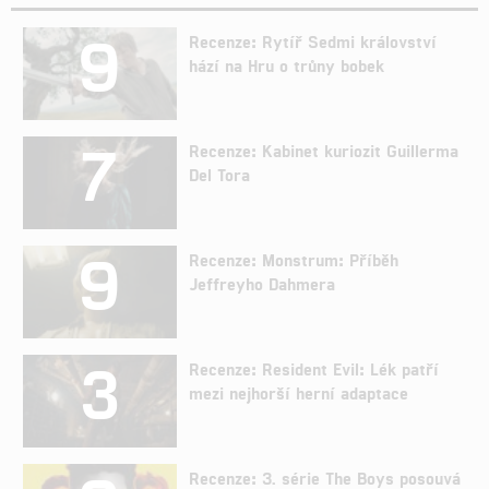
9
Recenze: Rytíř Sedmi království
hází na Hru o trůny bobek
7
Recenze: Kabinet kuriozit Guillerma
Del Tora
9
Recenze: Monstrum: Příběh
Jeffreyho Dahmera
3
Recenze: Resident Evil: Lék patří
mezi nejhorší herní adaptace
Recenze: 3. série The Boys posouvá