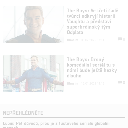
The Boys: Ve třetí řadě
tvůrci odkryjí historii
Vaughtu a představí
superhrdinský tým
Odplata
0
filmsim
| 03.02.2022 17:51
The Boys: Drsný
komediální seriál tu s
námi bude ještě hezky
dlouho
0
filmsim
| 16.01.2021 14:15
NEPŘEHLÉDNĚTE
Lupin: Pět důvodů, proč je z tuctového seriálu globální
megahit