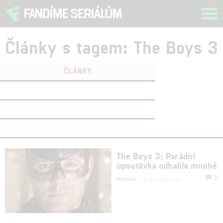
Tog
navi
Články s tagem: The Boys 3
ČLÁNKY
FILMY
(0)
OSOBY
(0)
VIDEA
(0)
The Boys 3: Parádní
upoutávka odhalila mnohé
0
filmsim
| 16.03.2022 16:24