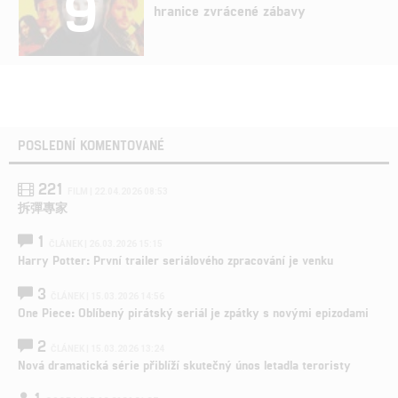
9
hranice zvrácené zábavy
POSLEDNÍ KOMENTOVANÉ
221
FILM | 22.04.2026 08:53
拆彈專家
1
ČLÁNEK | 26.03.2026 15:15
Harry Potter: První trailer seriálového zpracování je venku
3
ČLÁNEK | 15.03.2026 14:56
One Piece: Oblíbený pirátský seriál je zpátky s novými epizodami
2
ČLÁNEK | 15.03.2026 13:24
Nová dramatická série přiblíží skutečný únos letadla teroristy
1