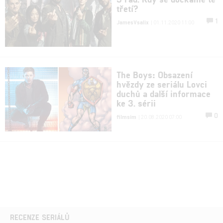
třetí?
1
JamesVsalix
| 01.11.2020 11:00
The Boys: Obsazení
hvězdy ze seriálu Lovci
duchů a další informace
ke 3. sérii
0
filmsim
| 20.08.2020 07:00
RECENZE SERIÁLŮ