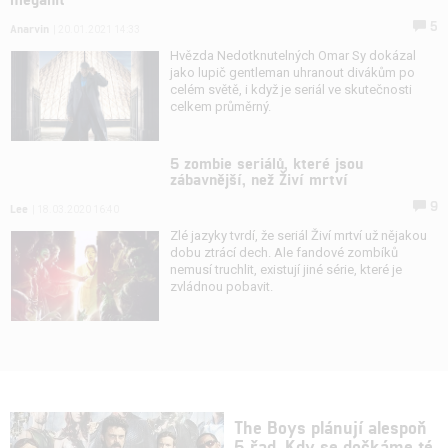
5
Anarvin
| 20.01.2021 14:33
Hvězda Nedotknutelných Omar Sy dokázal
jako lupič gentleman uhranout divákům po
celém světě, i když je seriál ve skutečnosti
celkem průměrný.
5 zombie seriálů, které jsou
zábavnější, než Živí mrtví
9
Lee
| 18.03.2020 16:40
Zlé jazyky tvrdí, že seriál Živí mrtví už nějakou
dobu ztrácí dech. Ale fandové zombíků
nemusí truchlit, existují jiné série, které je
zvládnou pobavit.
The Boys plánují alespoň
5 řad. Kdy se dočkáme té