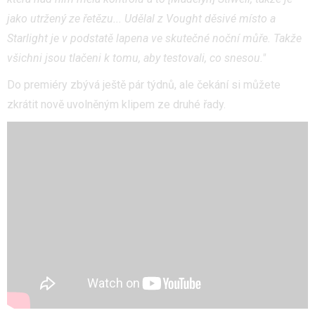
jako utržený ze řetězu... Udělal z Vought děsivé místo a
Starlight je v podstatě lapena ve skutečné noční můře. Takže
všichni jsou tlačeni k tomu, aby testovali, co snesou."
Do premiéry zbývá ještě pár týdnů, ale čekání si můžete
zkrátit nově uvolněným klipem ze druhé řady.