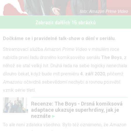
Amazon Prime Video
Zobrazit dalších 15 obrázků
Dočkáme se i pravidelné talk-show o dění v seriálu.
Streamovací služba
Amazon Prime Video
v minulém roce
nabídla první řadu drsného komiksového seriálu
The Boys
, z
něhož se stal velký hit. Druhá řada na sebe logicky nenechala
dlouho čekat, když bude mít premiéru
4. září 2020
, přičemž
Amazonu
očividně sebevědomí nechybí a rovnou posvětil
vznik série třetí.
Recenze: The Boys - Drsná komiksová
adaptace ukazuje superhrdiny, jak je
neznáte
To ale není zdaleka všechno. Bylo též oznámeno, že
Amazon