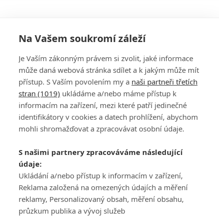
Na Vašem soukromí záleží
Je Vaším zákonným právem si zvolit, jaké informace
může daná webová stránka sdílet a k jakým může mít
přístup. S Vaším povolením my a
naši partneři třetích
stran (1019)
ukládáme a/nebo máme přístup k
informacím na zařízení, mezi které patří jedinečné
DISKUZE
PŘIHLÁSIT
identifikátory v cookies a datech prohlížení, abychom
REGISTROVAT
mohli shromažďovat a zpracovávat osobní údaje.
Šéfredaktorkou webu je
Petr Slavík
, e-mail
serialy@fandimefilmu.cz
S našimi partnery zpracováváme následující
údaje:
Máte-li zájem o inzerci na našem webu napište nám na e-mail
studio@koncal.com
Ukládání a/nebo přístup k informacím v zařízení,
Reklama založená na omezených údajích a měření
Ochrana osobních údajů
|
Zásady používání cookies
|
Pravidla webu
|
reklamy, Personalizovaný obsah, měření obsahu,
Upravit nastavení soukromí
průzkum publika a vývoj služeb