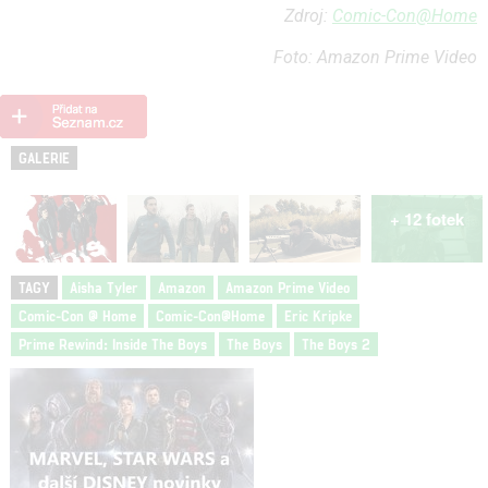
Zdroj:
Comic-Con@Home
Foto: Amazon Prime Video
GALERIE
+ 12 fotek
TAGY
Aisha Tyler
Amazon
Amazon Prime Video
Comic-Con @ Home
Comic-Con@Home
Eric Kripke
Prime Rewind: Inside The Boys
The Boys
The Boys 2