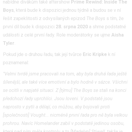
nabídne divákům také aftershow
Prime Rewind: Inside The
Boys
, která bude k dispozici jednou týdně a budou se v ní
řešit zapeklitosti z odvysílaných epizod
The Boys
s tím, že
první díl bude k dispozici
28. srpna 2020
a shrne podstatné
události z celé první řady. Role moderátorky se ujme
Aisha
Tyler
.
Pokud jde o druhou řadu, tak její tvůrce
Eric Kripke
k ní
poznamenal:
"Velmi tvrdě jsme pracovali na tom, aby byla druhá řada ještě
šílenější, ale také více emotivní a bylo hodně v sázce. Všichni
se ocitli v napjaté situaci. Z [týmu] The Boys se stali na konci
předchozí řady uprchlíci. Jsou loveni. V podstatě jsou
naprosto v pytli a dělají, co můžou, aby bojovali proti
[společnosti] Vought... nicméně první řada pro ně byla velkou
prohrou. Navíc Homelander zabil v podstatě jedinou osobu,
která nad ním měla kontrolu a to [Madelyn] Stiwell, takže je