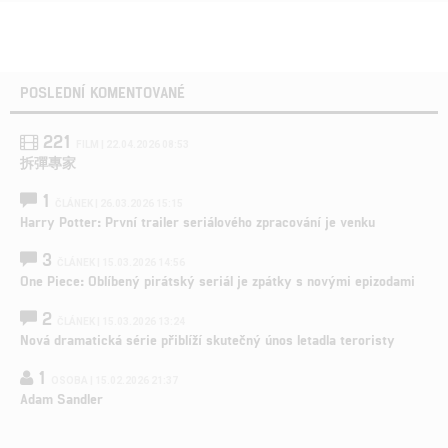
POSLEDNÍ KOMENTOVANÉ
221
FILM | 22.04.2026 08:53
拆彈專家
1
ČLÁNEK | 26.03.2026 15:15
Harry Potter: První trailer seriálového zpracování je venku
3
ČLÁNEK | 15.03.2026 14:56
One Piece: Oblíbený pirátský seriál je zpátky s novými epizodami
2
ČLÁNEK | 15.03.2026 13:24
Nová dramatická série přiblíží skutečný únos letadla teroristy
1
OSOBA | 15.02.2026 21:37
Adam Sandler