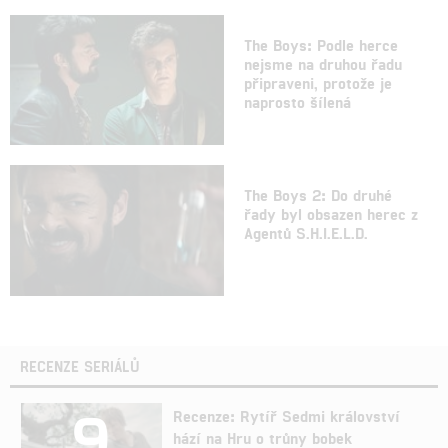
The Boys: Podle herce
nejsme na druhou řadu
připraveni, protože je
naprosto šílená
The Boys 2: Do druhé
řady byl obsazen herec z
Agentů S.H.I.E.L.D.
RECENZE SERIÁLŮ
9
Recenze: Rytíř Sedmi království
hází na Hru o trůny bobek