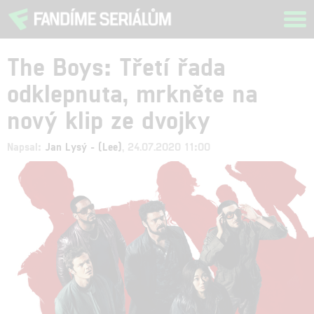
Tog
navi
The Boys: Třetí řada
odklepnuta, mrkněte na
nový klip ze dvojky
Napsal:
Jan Lysý - (Lee)
, 24.07.2020 11:00