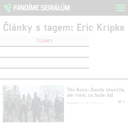
Tog
navi
Články s tagem: Eric Kripke
ČLÁNKY
FILMY
(0)
OSOBY
(0)
VIDEA
(0)
The Boys: Banda skončila,
ale víme, co bude dál
0
Rudmen
| 23.05.2026 23:48