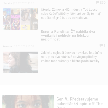
230
filmsim
| 29.12.2020 19:37
Utopie, Zámek a klíč, Industry, Ted Lasso
nebo Kačeří příběhy. Některé seriály to mají
spočítané, jiné budou pokračovat.
Ester a Karolína: ČT nabídla dva
vynikající pohledy na lidskou
nezlomnost
3
Anarvin
| 16.01.2021 18:00
Zdaleka nejlepší českou novinkou letošního
roku jsou dva zdánlivě obyčejné příběhy
známé moderátorky a běžné podnikatelky.
Gen V: Představujeme
puberťácký spin-off The
Boys