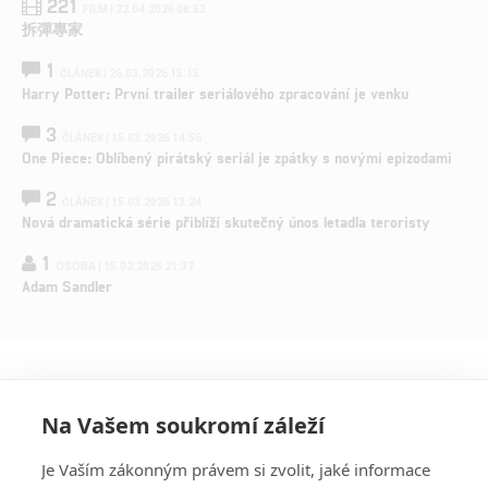
221
FILM | 22.04.2026 08:53
拆彈專家
1
ČLÁNEK | 26.03.2026 15:15
Harry Potter: První trailer seriálového zpracování je venku
3
ČLÁNEK | 15.03.2026 14:56
One Piece: Oblíbený pirátský seriál je zpátky s novými epizodami
2
ČLÁNEK | 15.03.2026 13:24
Nová dramatická série přiblíží skutečný únos letadla teroristy
1
OSOBA | 15.02.2026 21:37
Adam Sandler
Na Vašem soukromí záleží
Je Vaším zákonným právem si zvolit, jaké informace