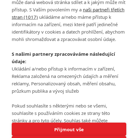
může daná webová stránka sdílet a k jakým může mít
přístup. S Vaším povolením my a
naši partneři třetích
stran (1017)
ukládáme a/nebo máme přístup k
informacím na zařízení, mezi které patří jedinečné
DISKUZE
PŘIHLÁSIT
identifikátory v cookies a datech prohlížení, abychom
REGISTROVAT
mohli shromažďovat a zpracovávat osobní údaje.
Šéfredaktorkou webu je
Petr Slavík
, e-mail
serialy@fandimefilmu.cz
S našimi partnery zpracováváme následující
údaje:
Máte-li zájem o inzerci na našem webu napište nám na e-mail
studio@koncal.com
Ukládání a/nebo přístup k informacím v zařízení,
Reklama založená na omezených údajích a měření
Ochrana osobních údajů
|
Zásady používání cookies
|
Pravidla webu
|
reklamy, Personalizovaný obsah, měření obsahu,
Upravit nastavení soukromí
průzkum publika a vývoj služeb
Pokud souhlasíte s některými nebo se všemi,
souhlasíte s používáním cookies ze strany této
stránky a pro tyto účely. Souhlas také můžete
Tato stránka používá soubory cookies.
odmítnout, ale v takovém případě vám na stránce
Přijmout vše
© 2016 – 2026 FandimeSerialum.cz / All rights reserved /
Více informací
nebudou k dispozici některé personalizované funkce.