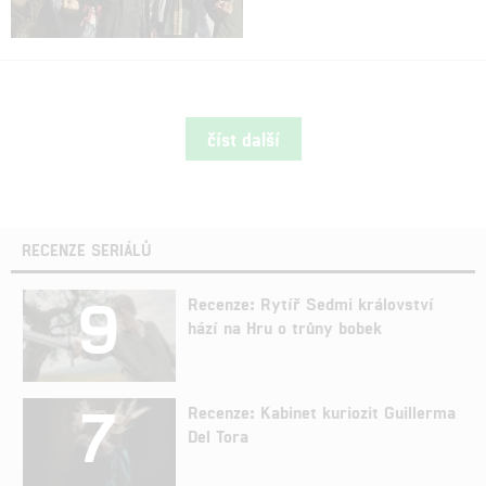
číst další
RECENZE SERIÁLŮ
9
Recenze: Rytíř Sedmi království
hází na Hru o trůny bobek
7
Recenze: Kabinet kuriozit Guillerma
Del Tora