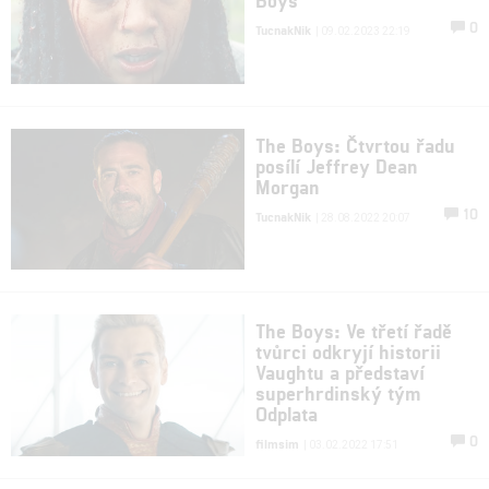
0
TucnakNik
| 09.02.2023 22:19
The Boys: Čtvrtou řadu
posílí Jeffrey Dean
Morgan
10
TucnakNik
| 28.08.2022 20:07
The Boys: Ve třetí řadě
tvůrci odkryjí historii
Vaughtu a představí
superhrdinský tým
Odplata
0
filmsim
| 03.02.2022 17:51