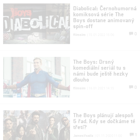
Diabolical: Černohumorná
komiksová série The
Boys dostane animovaný
spin-off
0
filmsim
| 15.01.2022 15:06
The Boys: Drsný
komediální seriál tu s
námi bude ještě hezky
dlouho
0
filmsim
| 16.01.2021 14:15
The Boys plánují alespoň
5 řad. Kdy se dočkáme té
třetí?
1
JamesVsalix
| 01.11.2020 11:00