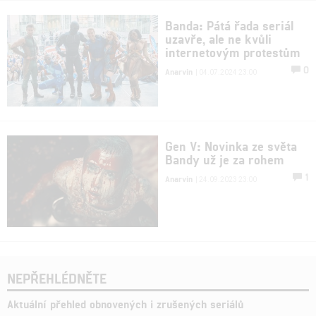
Banda: Pátá řada seriál
uzavře, ale ne kvůli
internetovým protestům
0
Anarvin
| 04.07.2024 23:00
Gen V: Novinka ze světa
Bandy už je za rohem
1
Anarvin
| 24.09.2023 23:00
NEPŘEHLÉDNĚTE
Aktuální přehled obnovených i zrušených seriálů