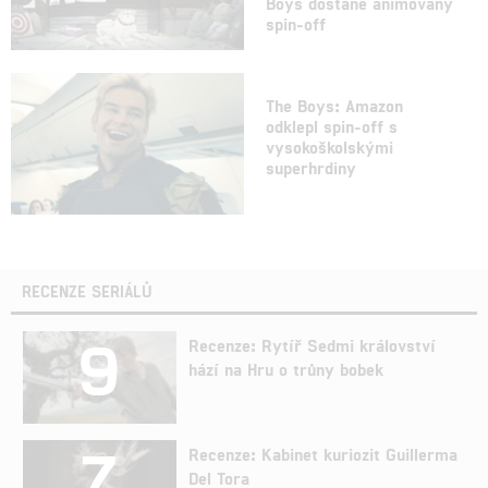
Boys dostane animovaný
spin-off
The Boys: Amazon
odklepl spin-off s
vysokoškolskými
superhrdiny
RECENZE SERIÁLŮ
9
Recenze: Rytíř Sedmi království
hází na Hru o trůny bobek
7
Recenze: Kabinet kuriozit Guillerma
Del Tora