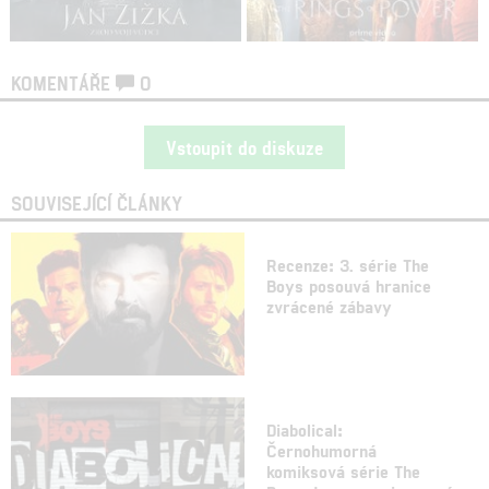
KOMENTÁŘE
0
Vstoupit do diskuze
SOUVISEJÍCÍ ČLÁNKY
Recenze: 3. série The
Boys posouvá hranice
zvrácené zábavy
Diabolical:
Černohumorná
komiksová série The