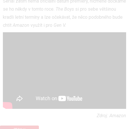
Seriál zatím nemá oficiální datum premiéry, nicméně dočkáme
se ho někdy v tomto roce.
The Boys
si pro sebe většinou
kradli letní termíny a lze očekávat, že něco podobného bude
chtít
Amazon
využít i pro
Gen V.
Zdroj: Amazon