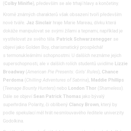
(
Colby Minifie
), především se ale trhají hlavy a končetiny.
Kromě známých charakterů však obsazení tvoří především
nové tváře.
Jaz Sinclair
hraje Marie Mareau, dívku která
dokáže manipulovat se svými žílami a tepnami, například je
vystřelovat ze svého těla.
Patrick Schwarzenegger
se
objeví jako Golden Boy, charismatický prospěchář
s termonukleárními schopnostmi. U dalších neznáme jejich
superschopnosti, ale v dalších rolích studentů uvidíme
Lizzie
Broadway
(
American Pie Presents: Girls' Rules
),
Chance
Perdoma
(
Chilling Adventures of Sabrina
),
Maddie Phillips
(
Teenage Bounty Hunters
) nebo
London Thor
(
Shameless
).
Dále se objeví
Sean Patrick Thomas
jako bývalý
superhrdina Polarity, či oblíbený
Clancy Brown
, který by
podle spekulací měl hrát nesmlouvavého ředitele univerzity
Godolkina.