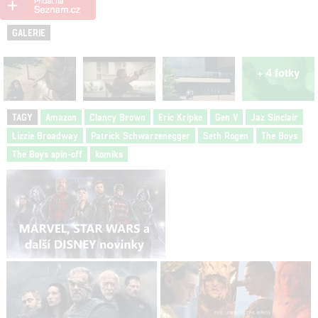
GALERIE
+ 4 fotky
TAGY
Amazon
Clancy Brown
Eric Kripke
Gen V
Jaz Sinclair
Lizzie Broadway
Patrick Schwarzenegger
Seth Rogen
The Boys
The Boys spin-off
komiks