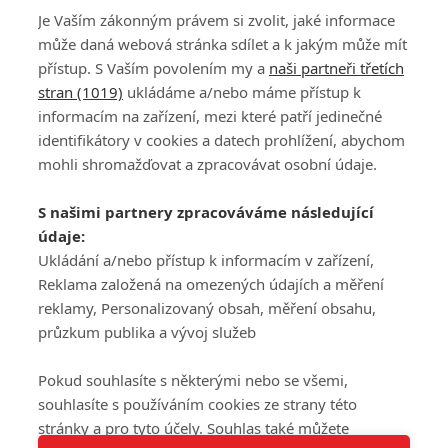
Je Vaším zákonným právem si zvolit, jaké informace
může daná webová stránka sdílet a k jakým může mít
přístup. S Vaším povolením my a
naši partneři třetích
stran (1019)
ukládáme a/nebo máme přístup k
informacím na zařízení, mezi které patří jedinečné
DISKUZE
PŘIHLÁSIT
identifikátory v cookies a datech prohlížení, abychom
REGISTROVAT
mohli shromažďovat a zpracovávat osobní údaje.
Šéfredaktorkou webu je
Petr Slavík
, e-mail
serialy@fandimefilmu.cz
S našimi partnery zpracováváme následující
údaje:
Máte-li zájem o inzerci na našem webu napište nám na e-mail
studio@koncal.com
Ukládání a/nebo přístup k informacím v zařízení,
Reklama založená na omezených údajích a měření
Ochrana osobních údajů
|
Zásady používání cookies
|
Pravidla webu
|
reklamy, Personalizovaný obsah, měření obsahu,
Upravit nastavení soukromí
průzkum publika a vývoj služeb
Pokud souhlasíte s některými nebo se všemi,
souhlasíte s používáním cookies ze strany této
stránky a pro tyto účely. Souhlas také můžete
Tato stránka používá soubory cookies.