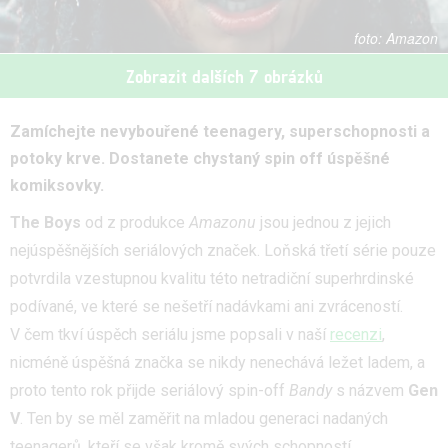
Amazon
Zobrazit dalších 7 obrázků
Zamíchejte nevybouřené teenagery, superschopnosti a
potoky krve. Dostanete chystaný spin off úspěšné
komiksovky.
The Boys
od z produkce
Amazonu
jsou jednou z jejich
nejúspěšnějších seriálových značek. Loňská třetí série pouze
potvrdila vzestupnou kvalitu této netradiční superhrdinské
podívané, ve které se nešetří nadávkami ani zvráceností.
V čem tkví úspěch seriálu jsme popsali v naší
recenzi
,
nicméně úspěšná značka se nikdy nenechává ležet ladem, a
proto tento rok přijde seriálový spin-off
Bandy
s názvem
Gen
V
. Ten by se měl zaměřit na mladou generaci nadaných
teenagerů, kteří se však kromě svých schopností