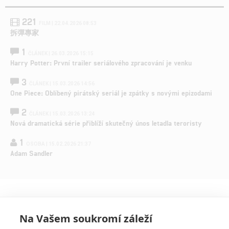
221
FILM | 22.04.2026 08:53
拆彈專家
1
ČLÁNEK | 26.03.2026 15:15
Harry Potter: První trailer seriálového zpracování je venku
3
ČLÁNEK | 15.03.2026 14:56
One Piece: Oblíbený pirátský seriál je zpátky s novými epizodami
2
ČLÁNEK | 15.03.2026 13:24
Nová dramatická série přiblíží skutečný únos letadla teroristy
1
OSOBA | 15.02.2026 21:37
Adam Sandler
Na Vašem soukromí záleží