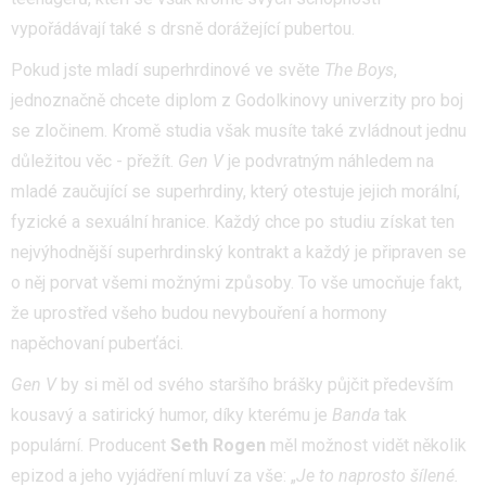
vypořádávají také s drsně dorážející pubertou.
Pokud jste mladí superhrdinové ve světe
The Boys
,
jednoznačně chcete diplom z Godolkinovy univerzity pro boj
se zločinem. Kromě studia však musíte také zvládnout jednu
důležitou věc - přežít.
Gen V
je podvratným náhledem na
mladé zaučující se superhrdiny, který otestuje jejich morální,
fyzické a sexuální hranice. Každý chce po studiu získat ten
nejvýhodnější superhrdinský kontrakt a každý je připraven se
o něj porvat všemi možnými způsoby. To vše umocňuje fakt,
že uprostřed všeho budou nevybouření a hormony
napěchovaní puberťáci.
Gen V
by si měl od svého staršího brášky půjčit především
kousavý a satirický humor, díky kterému je
Banda
tak
populární. Producent
Seth Rogen
měl možnost vidět několik
epizod a jeho vyjádření mluví za vše: „
Je to naprosto šílené.