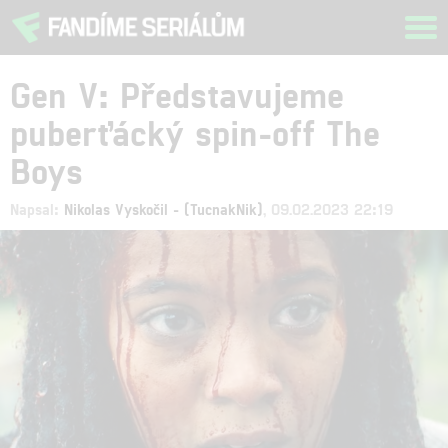
Tog
navi
Gen V: Představujeme
puberťácký spin-off The
Boys
Napsal:
Nikolas Vyskočil - (TucnakNik)
, 09.02.2023 22:19