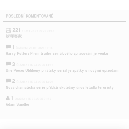
POSLEDNÍ KOMENTOVANÉ
221
FILM | 22.04.2026 08:53
拆彈專家
1
ČLÁNEK | 26.03.2026 15:15
Harry Potter: První trailer seriálového zpracování je venku
3
ČLÁNEK | 15.03.2026 14:56
One Piece: Oblíbený pirátský seriál je zpátky s novými epizodami
2
ČLÁNEK | 15.03.2026 13:24
Nová dramatická série přiblíží skutečný únos letadla teroristy
1
OSOBA | 15.02.2026 21:37
Adam Sandler