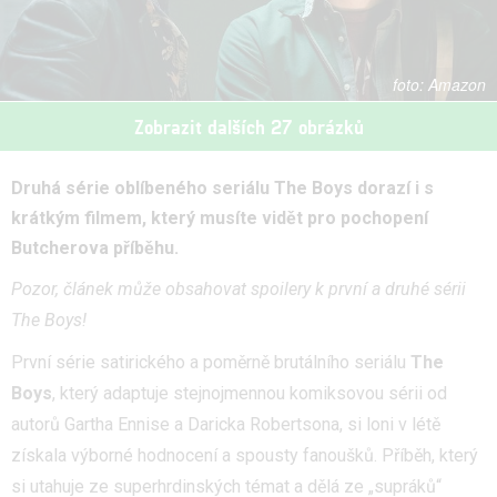
Amazon
Zobrazit dalších 27 obrázků
Druhá série oblíbeného seriálu The Boys dorazí i s
krátkým filmem, který musíte vidět pro pochopení
Butcherova příběhu.
Pozor, článek může obsahovat spoilery k první a druhé sérii
The Boys!
První série satirického a poměrně brutálního seriálu
The
Boys
, který adaptuje stejnojmennou komiksovou sérii od
autorů Gartha Ennise a Daricka Robertsona, si loni v létě
získala výborné hodnocení a spousty fanoušků. Příběh, který
si utahuje ze superhrdinských témat a dělá ze „supráků“