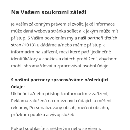
Na Vašem soukromí záleží
Je Vaším zákonným právem si zvolit, jaké informace
může daná webová stránka sdílet a k jakým může mít
přístup. S Vaším povolením my a
naši partneři třetích
stran (1019)
ukládáme a/nebo máme přístup k
informacím na zařízení, mezi které patří jedinečné
DISKUZE
PŘIHLÁSIT
identifikátory v cookies a datech prohlížení, abychom
REGISTROVAT
mohli shromažďovat a zpracovávat osobní údaje.
Šéfredaktorkou webu je
Petr Slavík
, e-mail
serialy@fandimefilmu.cz
S našimi partnery zpracováváme následující
údaje:
Máte-li zájem o inzerci na našem webu napište nám na e-mail
studio@koncal.com
Ukládání a/nebo přístup k informacím v zařízení,
Reklama založená na omezených údajích a měření
Ochrana osobních údajů
|
Zásady používání cookies
|
Pravidla webu
|
reklamy, Personalizovaný obsah, měření obsahu,
Upravit nastavení soukromí
průzkum publika a vývoj služeb
Pokud souhlasíte s některými nebo se všemi,