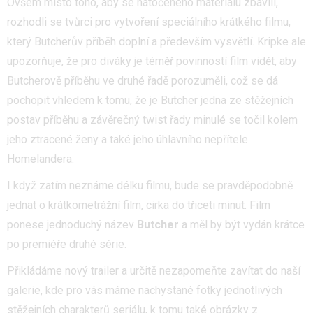
Ovšem místo toho, aby se natočeného materiálu zbavili,
rozhodli se tvůrci pro vytvoření speciálního krátkého filmu,
který Butcherův příběh doplní a především vysvětlí. Kripke ale
upozorňuje, že pro diváky je téměř povinností film vidět, aby
Butcherově příběhu ve druhé řadě porozuměli, což se dá
pochopit vhledem k tomu, že je Butcher jedna ze stěžejních
postav příběhu a závěrečný twist řady minulé se točil kolem
jeho ztracené ženy a také jeho úhlavního nepřítele
Homelandera.
I když zatím neznáme délku filmu, bude se pravděpodobně
jednat o krátkometrážní film, cirka do třiceti minut. Film
ponese jednoduchý název
Butcher
a měl by být vydán krátce
po premiéře druhé série.
Přikládáme nový trailer a určitě nezapomeňte zavítat do naší
galerie, kde pro vás máme nachystané fotky jednotlivých
stěžejních charakterů seriálu, k tomu také obrázky z