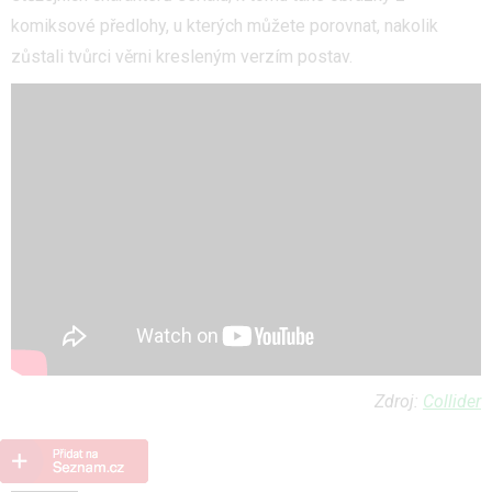
komiksové předlohy, u kterých můžete porovnat, nakolik
zůstali tvůrci věrni kresleným verzím postav.
Zdroj:
Collider