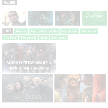
GALERIE
+ 24 fotek
TAGY
Amazon
Amazon Prime Video
Eric Kripke
Karl Urban
The Boys
The Boys 2
akční
komiksový