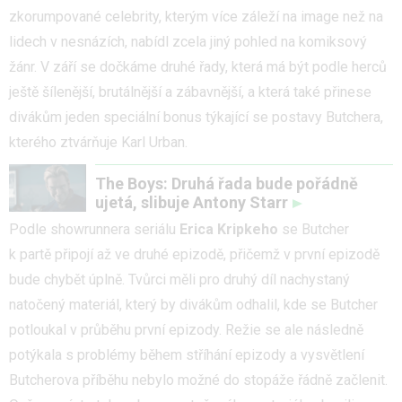
zkorumpované celebrity, kterým více záleží na image než na
lidech v nesnázích, nabídl zcela jiný pohled na komiksový
žánr. V září se dočkáme druhé řady, která má být podle herců
ještě šílenější, brutálnější a zábavnější, a která také přinese
divákům jeden speciální bonus týkající se postavy Butchera,
kterého ztvárňuje Karl Urban.
The Boys: Druhá řada bude pořádně
ujetá, slibuje Antony Starr
Podle showrunnera seriálu
Erica Kripkeho
se Butcher
k partě připojí až ve druhé epizodě, přičemž v první epizodě
bude chybět úplně. Tvůrci měli pro druhý díl nachystaný
natočený materiál, který by divákům odhalil, kde se Butcher
potloukal v průběhu první epizody. Režie se ale následně
potýkala s problémy během stříhání epizody a vysvětlení
Butcherova příběhu nebylo možné do stopáže řádně začlenit.