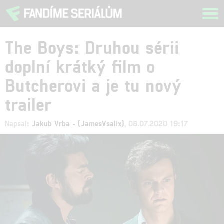
Tog
navi
The Boys: Druhou sérii
doplní krátký film o
Butcherovi a je tu nový
trailer
Napsal:
Jakub Vrba - (JamesVsalix)
, 08.07.2020 19:17