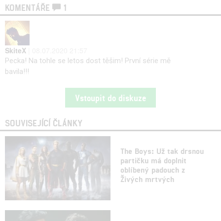
KOMENTÁŘE
1
SkiteX
| 08.07.2020 21:57
Pecka! Na tohle se letos dost těšim! První série mě
bavila!!!
Vstoupit do diskuze
SOUVISEJÍCÍ ČLÁNKY
The Boys: Už tak drsnou
partičku má doplnit
oblíbený padouch z
Živých mrtvých