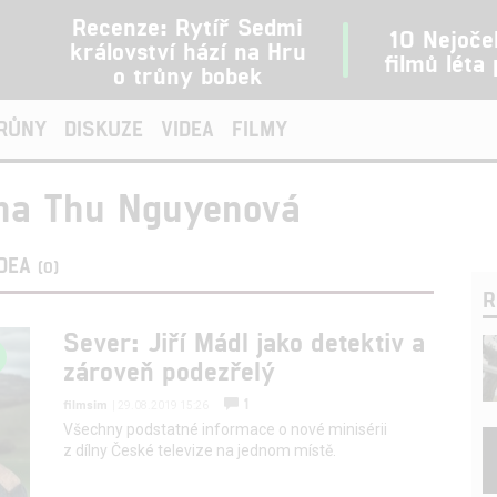
Recenze: Rytíř Sedmi
10 Nejoče
království hází na Hru
filmů léta
o trůny bobek
TRŮNY
DISKUZE
VIDEA
FILMY
na Thu Nguyenová
IDEA
(0)
R
Sever: Jiří Mádl jako detektiv a
zároveň podezřelý
1
filmsim
| 29.08.2019 15:26
Všechny podstatné informace o nové minisérii
z dílny České televize na jednom místě.