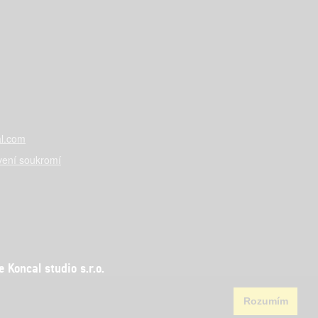
l.com
vení soukromí
Koncal studio s.r.o.
Rozumím
aha 5