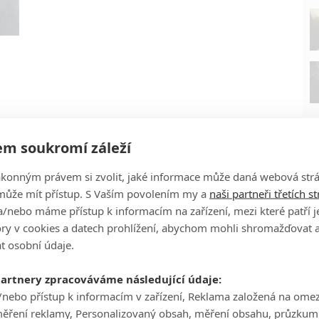
m soukromí záleží
ákonným právem si zvolit, jaké informace může daná webová strá
může mít přístup. S Vaším povolením my a
naši partneři třetích s
/nebo máme přístup k informacím na zařízení, mezi které patří 
tory v cookies a datech prohlížení, abychom mohli shromažďovat 
P
t osobní údaje.
partnery zpracováváme následující údaje:
/nebo přístup k informacím v zařízení, Reklama založená na ome
měření reklamy, Personalizovaný obsah, měření obsahu, průzkum