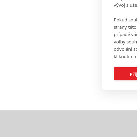
vývoj služ
Pokud souh
strany tét
případě vá
volby souh
odvolání s
kliknutím n
Při