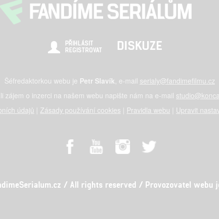
DISKUZE
PŘIHLÁSIT
REGISTROVAT
Šéfredaktorkou webu je
Petr Slavík
, e-mail
serialy@fandimefilmu.cz
li zájem o inzerci na našem webu napište nám na e-mail
studio@konca
ních údajů
|
Zásady používání cookies
|
Pravidla webu
|
Upravit nasta
meSerialum.cz / All rights reserved / Provozovatel webu je 
al studio s.r.o., IČO: 03604071, Lýskova 2073/57, Stodůlky, 155 00, Pr