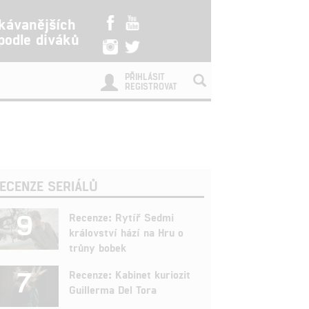
kávanějších
 podle diváků
PŘIHLÁSIT
REGISTROVAT
ECENZE SERIÁLŮ
9
Recenze: Rytíř Sedmi
království hází na Hru o
trůny bobek
7
Recenze: Kabinet kuriozit
Guillerma Del Tora