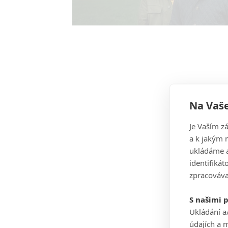
Na Vaše
Je Vaším z
a k jakým 
ukládáme a
identifiká
zpracováva
S našimi 
Ukládání a
údajích a 