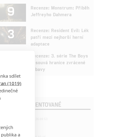
9
Recenze: Monstrum: Příběh
Jeffreyho Dahmera
3
Recenze: Resident Evil: Lék
patří mezi nejhorší herní
adaptace
9
Recenze: 3. série The Boys
posouvá hranice zvrácené
zábavy
nka sdílet
tran (1019)
jedinečné
a
OSLEDNÍ KOMENTOVANÉ
221
FILM | 22.04.2026 08:53
拆彈專家
zených
 publika a
1