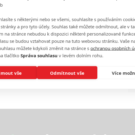
eb
Ha
je
lasíte s některými nebo se všemi, souhlasíte s používáním cooki
o stránky a pro tyto účely. Souhlas také můžete odmítnout, ale v 
On
m na stránce nebudou k dispozici některé personalizované funkce
n
lasu se budou vztahovat pouze na tuto webovou stránku. Vaše na
ouhlasu můžete kdykoli změnit na stránce s
ochranou osobních ú
No
a tlačítko
Správa souhlasu
v levém dolním rohu.
le
jmout vše
Odmítnout vše
Více možn
A