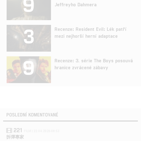
9
Jeffreyho Dahmera
3
Recenze: Resident Evil: Lék patří
mezi nejhorší herní adaptace
9
Recenze: 3. série The Boys posouvá
hranice zvrácené zábavy
POSLEDNÍ KOMENTOVANÉ
221
FILM | 22.04.2026 08:53
拆彈專家