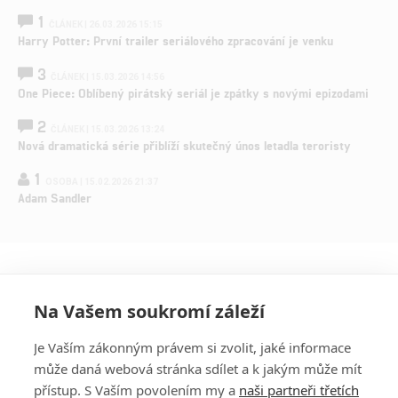
1
ČLÁNEK | 26.03.2026 15:15
Harry Potter: První trailer seriálového zpracování je venku
3
ČLÁNEK | 15.03.2026 14:56
One Piece: Oblíbený pirátský seriál je zpátky s novými epizodami
2
ČLÁNEK | 15.03.2026 13:24
Nová dramatická série přiblíží skutečný únos letadla teroristy
1
OSOBA | 15.02.2026 21:37
Adam Sandler
Na Vašem soukromí záleží
Je Vaším zákonným právem si zvolit, jaké informace
může daná webová stránka sdílet a k jakým může mít
přístup. S Vaším povolením my a
naši partneři třetích