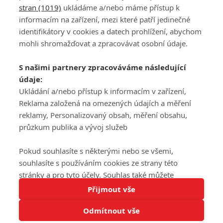
stran (1019)
ukládáme a/nebo máme přístup k
informacím na zařízení, mezi které patří jedinečné
DISKUZE
PŘIHLÁSIT
identifikátory v cookies a datech prohlížení, abychom
REGISTROVAT
mohli shromažďovat a zpracovávat osobní údaje.
Šéfredaktorkou webu je
Petr Slavík
, e-mail
serialy@fandimefilmu.cz
S našimi partnery zpracováváme následující
údaje:
Máte-li zájem o inzerci na našem webu napište nám na e-mail
studio@koncal.com
Ukládání a/nebo přístup k informacím v zařízení,
Reklama založená na omezených údajích a měření
Ochrana osobních údajů
|
Zásady používání cookies
|
Pravidla webu
|
reklamy, Personalizovaný obsah, měření obsahu,
Upravit nastavení soukromí
průzkum publika a vývoj služeb
Pokud souhlasíte s některými nebo se všemi,
souhlasíte s používáním cookies ze strany této
stránky a pro tyto účely. Souhlas také můžete
Tato stránka používá soubory cookies.
odmítnout, ale v takovém případě vám na stránce
Přijmout vše
© 2016 – 2026 FandimeSerialum.cz / All rights reserved /
Více informací
nebudou k dispozici některé personalizované funkce.
Provozovatel webu je Koncal studio s.r.o.
Odmítnout vše
Vaše volby souhlasu se budou vztahovat pouze na
Rozumím
tuto webovou stránku. Vaše nastavení a odvolání