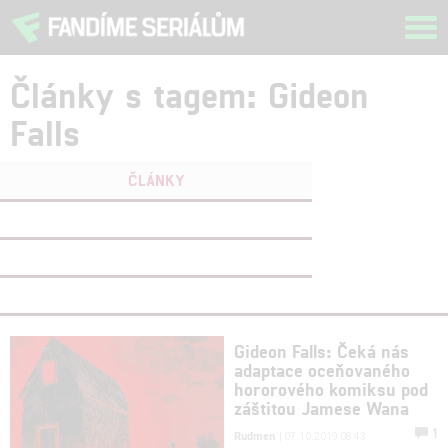
Tog
navi
Články s tagem: Gideon
Falls
ČLÁNKY
FILMY
(0)
OSOBY
(0)
VIDEA
(0)
Gideon Falls: Čeká nás
adaptace oceňovaného
hororového komiksu pod
záštitou Jamese Wana
1
Rudmen
| 07.10.2019 08:43