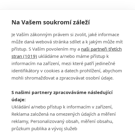
Na Vašem soukromí záleží
Je Vaším zákonným právem si zvolit, jaké informace
může daná webová stránka sdílet a k jakým může mít
přístup. S Vaším povolením my a
naši partneři třetích
stran (1019)
ukládáme a/nebo máme přístup k
informacím na zařízení, mezi které patří jedinečné
DISKUZE
PŘIHLÁSIT
identifikátory v cookies a datech prohlížení, abychom
REGISTROVAT
mohli shromažďovat a zpracovávat osobní údaje.
Šéfredaktorkou webu je
Petr Slavík
, e-mail
serialy@fandimefilmu.cz
S našimi partnery zpracováváme následující
údaje:
Máte-li zájem o inzerci na našem webu napište nám na e-mail
studio@koncal.com
Ukládání a/nebo přístup k informacím v zařízení,
Reklama založená na omezených údajích a měření
Ochrana osobních údajů
|
Zásady používání cookies
|
Pravidla webu
|
reklamy, Personalizovaný obsah, měření obsahu,
Upravit nastavení soukromí
průzkum publika a vývoj služeb