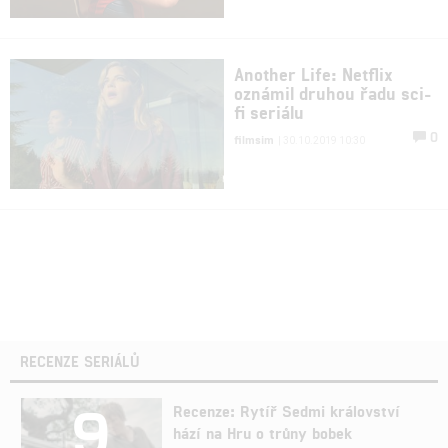
Another Life: Netflix
oznámil druhou řadu sci-
fi seriálu
0
filmsim
| 30.10.2019 10:30
RECENZE SERIÁLŮ
9
Recenze: Rytíř Sedmi království
hází na Hru o trůny bobek