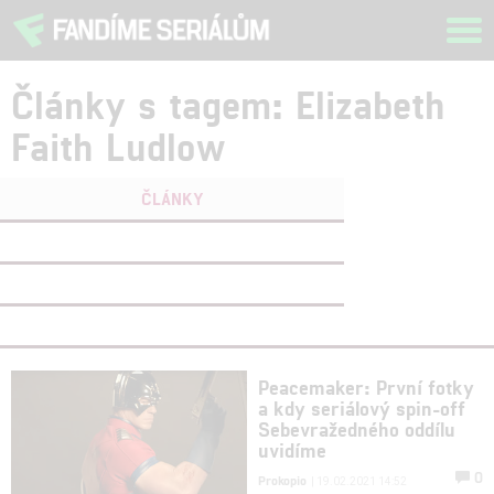
Tog
navi
Články s tagem: Elizabeth
Faith Ludlow
ČLÁNKY
FILMY
(0)
OSOBY
(0)
VIDEA
(0)
Peacemaker: První fotky
a kdy seriálový spin-off
Sebevražedného oddílu
uvidíme
0
Prokopio
| 19.02.2021 14:52