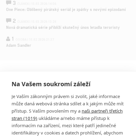
3
ČLÁNEK | 15.03.2026 14:56
One Piece: Oblíbený pirátský seriál je zpátky s novými epizodami
2
ČLÁNEK | 15.03.2026 13:24
Nová dramatická série přiblíží skutečný únos letadla teroristy
1
OSOBA | 15.02.2026 21:37
Adam Sandler
Na Vašem soukromí záleží
Je Vaším zákonným právem si zvolit, jaké informace
může daná webová stránka sdílet a k jakým může mít
přístup. S Vaším povolením my a
naši partneři třetích
stran (1019)
ukládáme a/nebo máme přístup k
informacím na zařízení, mezi které patří jedinečné
DISKUZE
PŘIHLÁSIT
identifikátory v cookies a datech prohlížení, abychom
REGISTROVAT