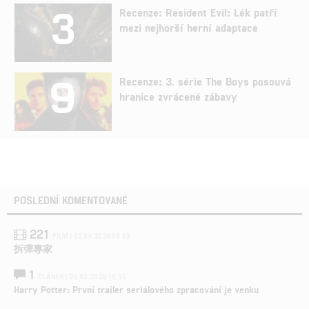
3
Recenze: Resident Evil: Lék patří
mezi nejhorší herní adaptace
9
Recenze: 3. série The Boys posouvá
hranice zvrácené zábavy
POSLEDNÍ KOMENTOVANÉ
221
FILM | 22.04.2026 08:53
拆彈專家
1
ČLÁNEK | 26.03.2026 15:15
Harry Potter: První trailer seriálového zpracování je venku