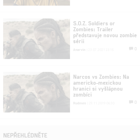
S.O.Z. Soldiers or
Zombies: Trailer
představuje novou zombie
sérii
0
Anarvin
| 23.07.2021 23:15
Narcos vs Zombies: Na
americko-mexickou
hranici si vyšlápnou
zombíci
0
Rudmen
| 29.11.2019 06:30
NEPŘEHLÉDNĚTE