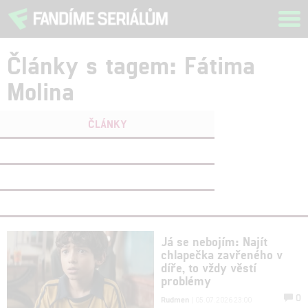
Tog
navi
Články s tagem: Fátima
Molina
ČLÁNKY
FILMY
(0)
OSOBY
(0)
VIDEA
(0)
Já se nebojím: Najít
chlapečka zavřeného v
díře, to vždy věstí
problémy
0
Rudmen
| 05.07.2026 23:00