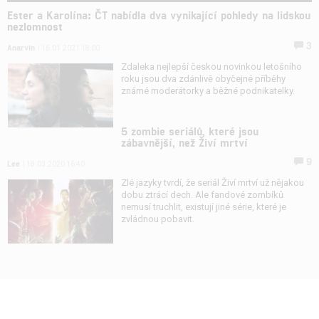
Ester a Karolína: ČT nabídla dva vynikající pohledy na lidskou
nezlomnost
3
Anarvin
| 16.01.2021 18:00
Zdaleka nejlepší českou novinkou letošního
roku jsou dva zdánlivě obyčejné příběhy
známé moderátorky a běžné podnikatelky.
5 zombie seriálů, které jsou
zábavnější, než Živí mrtví
9
Lee
| 18.03.2020 16:40
Zlé jazyky tvrdí, že seriál Živí mrtví už nějakou
dobu ztrácí dech. Ale fandové zombíků
nemusí truchlit, existují jiné série, které je
zvládnou pobavit.