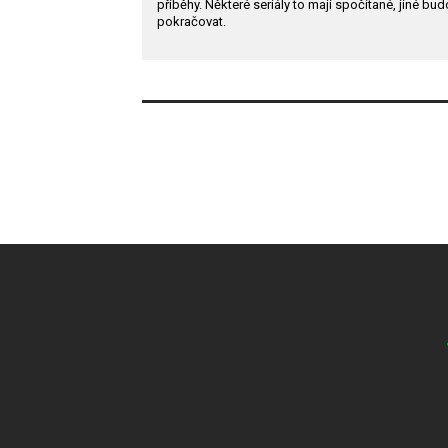
příběhy. Některé seriály to mají spočítané, jiné bu
pokračovat.