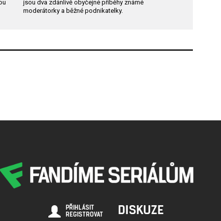
dou
jsou dva zdánlivě obyčejné příběhy známé
moderátorky a běžné podnikatelky.
DISKUZE
PŘIHLÁSIT
REGISTROVAT