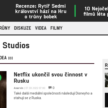
Recenze: Rytíř Sedmi
10 Nejoče
království hází na Hru
filmů léta
o trůny bobek
TRŮNY
DISKUZE
VIDEA
FILMY
 Studios
IDEA
(0)
R
Netflix ukončil svou činnost v
Rusku
0
Anarvin
| 07.03.2022 07:00
Také další mediální společnosti následují Disneyho a
stahují se z Ruska.