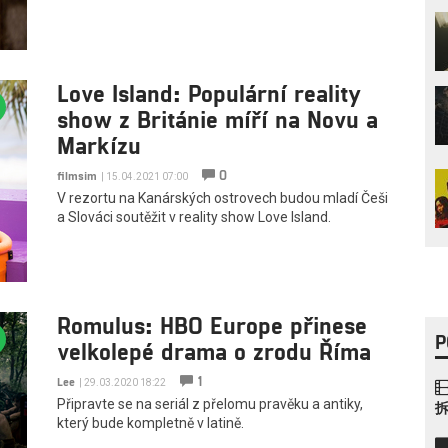
Love Island: Populární reality
show z Británie míří na Novu a
Markízu
0
filmsim
| 15.04.2021 07:00
V rezortu na Kanárských ostrovech budou mladí Češi
a Slováci soutěžit v reality show Love Island.
Romulus: HBO Europe přinese
P
velkolepé drama o zrodu Říma
1
Lee
| 29.03.2020 18:22
Připravte se na seriál z přelomu pravěku a antiky,
který bude kompletně v latině.