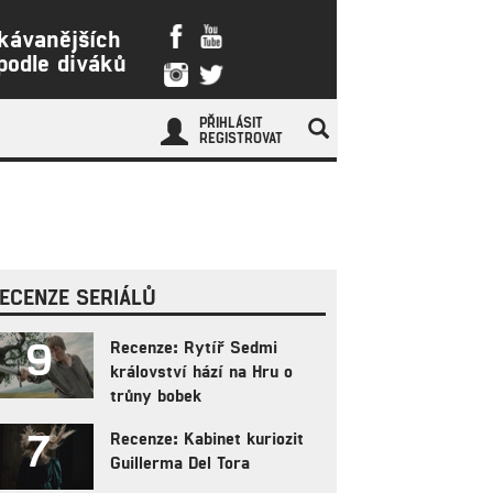
kávanějších
 podle diváků
PŘIHLÁSIT
REGISTROVAT
ECENZE SERIÁLŮ
9
Recenze: Rytíř Sedmi
království hází na Hru o
trůny bobek
7
Recenze: Kabinet kuriozit
Guillerma Del Tora