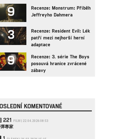
9
Recenze: Monstrum: Příběh
Jeffreyho Dahmera
3
Recenze: Resident Evil: Lék
patří mezi nejhorší herní
adaptace
9
Recenze: 3. série The Boys
posouvá hranice zvrácené
zábavy
OSLEDNÍ KOMENTOVANÉ
221
FILM | 22.04.2026 08:53
拆彈專家
1