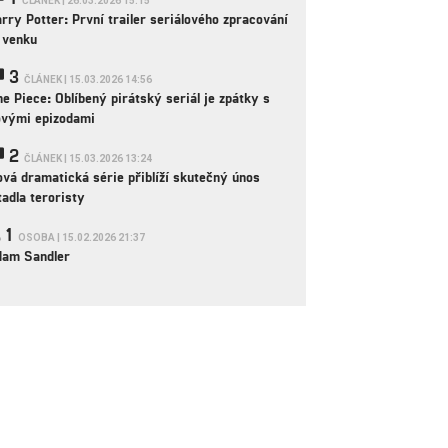
ČLÁNEK | 26.03.2026 15:15
rry Potter: První trailer seriálového zpracování
 venku
3
ČLÁNEK | 15.03.2026 14:56
e Piece: Oblíbený pirátský seriál je zpátky s
ovými epizodami
2
ČLÁNEK | 15.03.2026 13:24
vá dramatická série přiblíží skutečný únos
tadla teroristy
1
OSOBA | 15.02.2026 21:37
dam Sandler