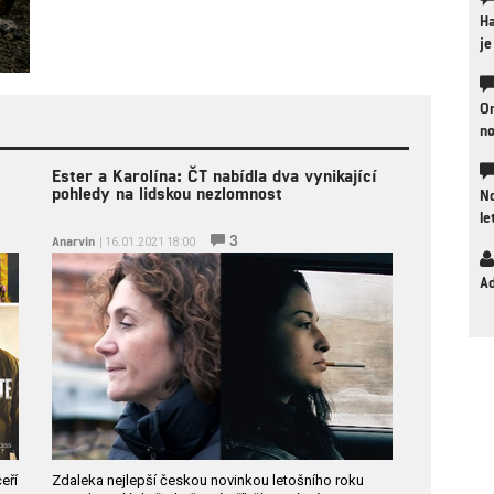
Ha
je
On
n
Ester a Karolína: ČT nabídla dva vynikající
pohledy na lidskou nezlomnost
No
le
3
Anarvin
| 16.01.2021 18:00
A
eří
Zdaleka nejlepší českou novinkou letošního roku