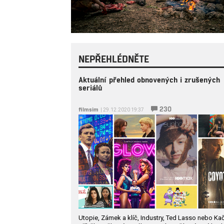
NEPŘEHLÉDNĚTE
Aktuální přehled obnovených i zrušených
seriálů
230
filmsim
| 29.12.2020 19:37
Utopie, Zámek a klíč, Industry, Ted Lasso nebo Kač