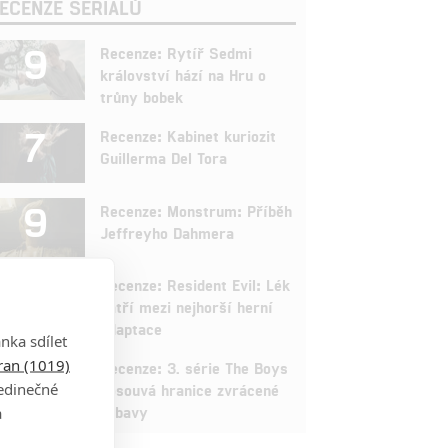
ECENZE SERIÁLŮ
9
Recenze: Rytíř Sedmi
království hází na Hru o
trůny bobek
7
Recenze: Kabinet kuriozit
Guillerma Del Tora
9
Recenze: Monstrum: Příběh
Jeffreyho Dahmera
3
Recenze: Resident Evil: Lék
patří mezi nejhorší herní
adaptace
nka sdílet
9
tran (1019)
Recenze: 3. série The Boys
jedinečné
posouvá hranice zvrácené
zábavy
a