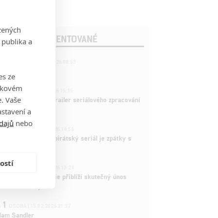
zených
OSLEDNÍ KOMENTOVANÉ
 publika a
221
FILM | 22.04.2026 08:53
拆彈專家
es ze
takovém
1
ČLÁNEK | 26.03.2026 15:15
. Vaše
rry Potter: První trailer seriálového zpracování
 venku
stavení a
dajů
nebo
3
ČLÁNEK | 15.03.2026 14:56
e Piece: Oblíbený pirátský seriál je zpátky s
ovými epizodami
ostí
2
ČLÁNEK | 15.03.2026 13:24
vá dramatická série přiblíží skutečný únos
tadla teroristy
1
OSOBA | 15.02.2026 21:37
dam Sandler