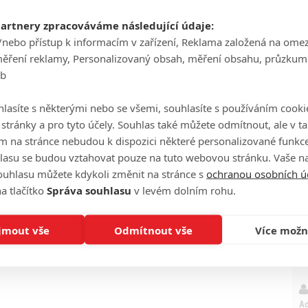
partnery zpracováváme následující údaje:
/nebo přístup k informacím v zařízení, Reklama založená na ome
P
měření reklamy, Personalizovaný obsah, měření obsahu, průzkum
eb
lasíte s některými nebo se všemi, souhlasíte s používáním cooki
o stránky a pro tyto účely. Souhlas také můžete odmítnout, ale v 
m na stránce nebudou k dispozici některé personalizované funkce
Ha
eFilmu.cz
je
lasu se budou vztahovat pouze na tuto webovou stránku. Vaše na
ouhlasu můžete kdykoli změnit na stránce s
ochranou osobních ú
a tlačítko
Správa souhlasu
v levém dolním rohu.
On
n
jmout vše
Odmítnout vše
Více možn
No
le
A