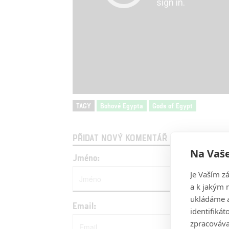
TAGY
Bohové Egypta
Gods of Egypt
PŘIDAT NOVÝ KOMENTÁŘ
Na Vaše
Jméno:
Je Vaším z
a k jakým 
ukládáme a
Email:
identifiká
zpracováva