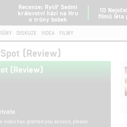
Recenze: Rytíř Sedmi
10 Nejoče
království hází na Hru
filmů léta
o trůny bobek
TRŮNY
DISKUZE
VIDEA
FILMY
 Spot (Review)
ot (Review)