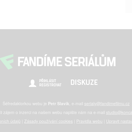
DISKUZE
PŘIHLÁSIT
REGISTROVAT
Šéfredaktorkou webu je
Petr Slavík
, e-mail
serialy@fandimefilmu.cz
li zájem o inzerci na našem webu napište nám na e-mail
studio@konca
ních údajů
|
Zásady používání cookies
|
Pravidla webu
|
Upravit nasta