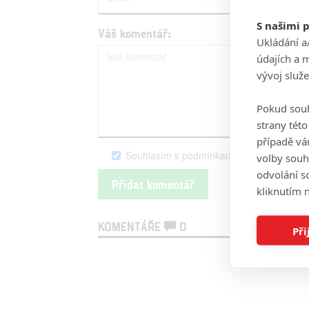
S našimi 
Váš komentář:
Ukládání a
údajích a 
vývoj služ
Pokud souh
strany tét
případě vá
Souhlasím s podmínkami serveru Fandim
volby souh
odvolání s
kliknutím n
KOMENTÁŘE
0
Při