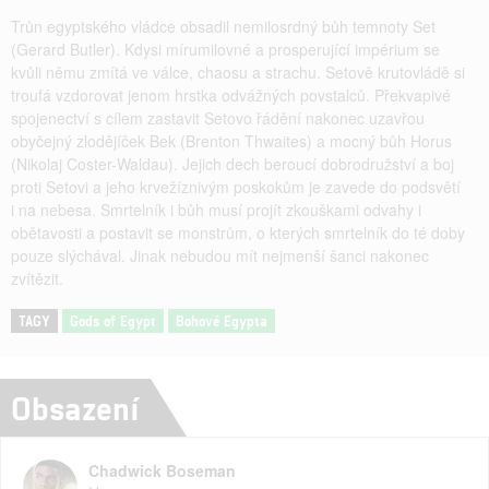
Trůn egyptského vládce obsadil nemilosrdný bůh temnoty Set
(Gerard Butler). Kdysi mírumilovné a prosperující impérium se
kvůli němu zmítá ve válce, chaosu a strachu. Setově krutovládě si
troufá vzdorovat jenom hrstka odvážných povstalců. Překvapivé
spojenectví s cílem zastavit Setovo řádění nakonec uzavřou
obyčejný zlodějíček Bek (Brenton Thwaites) a mocný bůh Horus
(Nikolaj Coster-Waldau). Jejich dech beroucí dobrodružství a boj
proti Setovi a jeho krvežíznivým poskokům je zavede do podsvětí
i na nebesa. Smrtelník i bůh musí projít zkouškami odvahy i
obětavosti a postavit se monstrům, o kterých smrtelník do té doby
pouze slýchával. Jinak nebudou mít nejmenší šanci nakonec
zvítězit.
TAGY
Gods of Egypt
Bohové Egypta
Obsazení
Chadwick Boseman