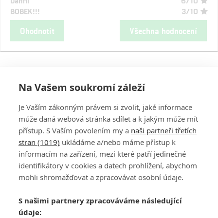
Danfil
6/10
BOBEK!!!
3/10
Ohodnotit
Všechna hodnocení
Na Vašem soukromí záleží
Je Vaším zákonným právem si zvolit, jaké informace
může daná webová stránka sdílet a k jakým může mít
přístup. S Vaším povolením my a
naši partneři třetích
stran (1019)
ukládáme a/nebo máme přístup k
informacím na zařízení, mezi které patří jedinečné
DISKUZE
PŘIHLÁSIT
identifikátory v cookies a datech prohlížení, abychom
REGISTROVAT
mohli shromažďovat a zpracovávat osobní údaje.
Šéfredaktorkou webu je
Petr Slavík
, e-mail
serialy@fandimefilmu.cz
S našimi partnery zpracováváme následující
údaje:
Máte-li zájem o inzerci na našem webu napište nám na e-mail