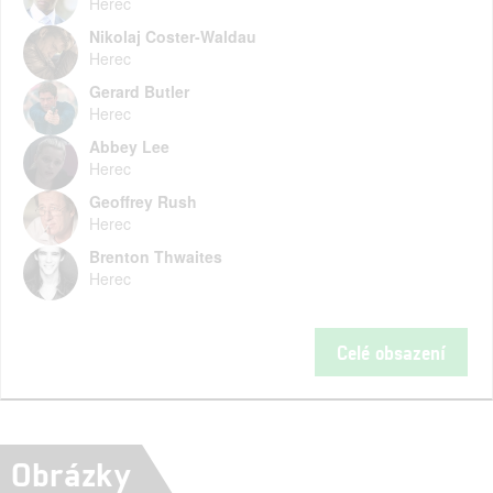
Herec
Nikolaj Coster-Waldau
Herec
Gerard Butler
Herec
Abbey Lee
Herec
Geoffrey Rush
Herec
Brenton Thwaites
Herec
Celé obsazení
Obrázky