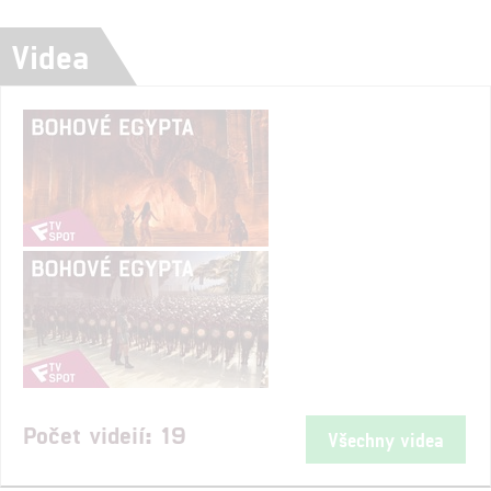
Videa
Počet videií: 19
Všechny videa