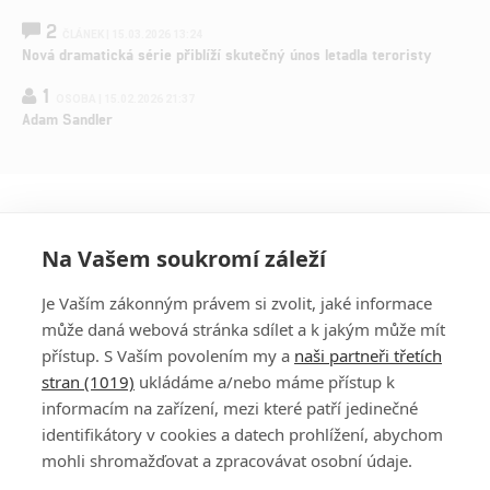
2
ČLÁNEK | 15.03.2026 13:24
Nová dramatická série přiblíží skutečný únos letadla teroristy
1
OSOBA | 15.02.2026 21:37
Adam Sandler
Na Vašem soukromí záleží
Je Vaším zákonným právem si zvolit, jaké informace
může daná webová stránka sdílet a k jakým může mít
přístup. S Vaším povolením my a
naši partneři třetích
stran (1019)
ukládáme a/nebo máme přístup k
informacím na zařízení, mezi které patří jedinečné
DISKUZE
PŘIHLÁSIT
identifikátory v cookies a datech prohlížení, abychom
REGISTROVAT
mohli shromažďovat a zpracovávat osobní údaje.