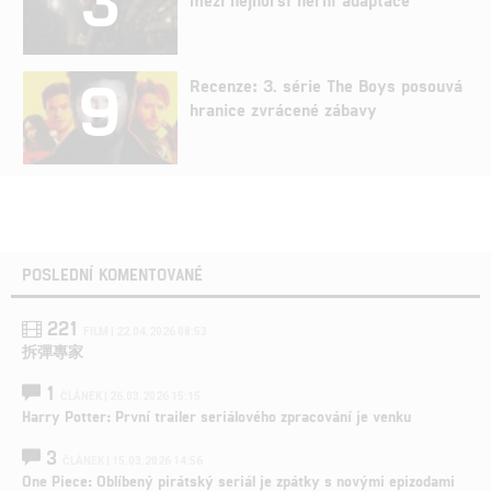
9
Recenze: 3. série The Boys posouvá
hranice zvrácené zábavy
POSLEDNÍ KOMENTOVANÉ
221
FILM | 22.04.2026 08:53
拆彈專家
1
ČLÁNEK | 26.03.2026 15:15
Harry Potter: První trailer seriálového zpracování je venku
3
ČLÁNEK | 15.03.2026 14:56
One Piece: Oblíbený pirátský seriál je zpátky s novými epizodami