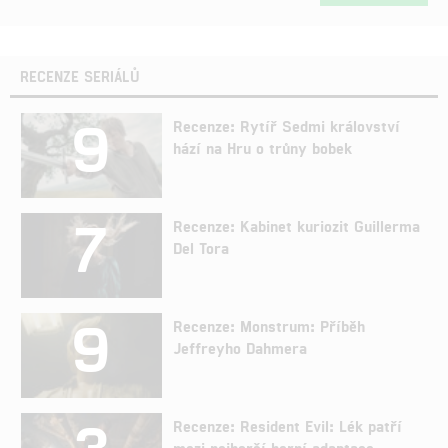
RECENZE SERIÁLŮ
9
Recenze: Rytíř Sedmi království
hází na Hru o trůny bobek
7
Recenze: Kabinet kuriozit Guillerma
Del Tora
9
Recenze: Monstrum: Příběh
Jeffreyho Dahmera
3
Recenze: Resident Evil: Lék patří
mezi nejhorší herní adaptace