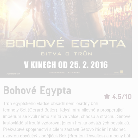
Bohové Egypta
4.5/10
Trůn egyptského vládce obsadil nemilosrdný bůh
temnoty Set (Gerard Butler). Kdysi mírumilovné a prosperující
impérium se kvůli němu zmítá ve válce, chaosu a strachu. Setově
krutovládě si troufá vzdorovat jenom hrstka odvážných povstalců.
Překvapivé spojenectví s cílem zastavit Setovo řádění nakonec
uzavřou obyčejný zlodějíček Bek (Brenton Thwaites) a mocný bůh