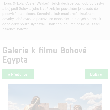
Horus (Nikolaj Coster-Waldau). Jejich dech beroucí dobrodružství
a boj proti Setovi a jeho krvežíznivým poskokům je zavede do
podsvětí i na nebesa. Smrtelník i bůh musí projít zkouškami
odvahy i obětavosti a postavit se monstrům, o kterých smrtelník
do té doby pouze slýchával. Jinak nebudou mít nejmenší šanci
nakonec zvítězit.
Galerie k filmu Bohové
Egypta
« Předchozí
Další »