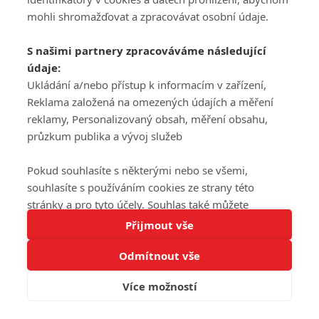
mohli shromažďovat a zpracovávat osobní údaje.
S našimi partnery zpracováváme následující
údaje:
Ukládání a/nebo přístup k informacím v zařízení,
Reklama založená na omezených údajích a měření
reklamy, Personalizovaný obsah, měření obsahu,
průzkum publika a vývoj služeb
Pokud souhlasíte s některými nebo se všemi,
souhlasíte s používáním cookies ze strany této
stránky a pro tyto účely. Souhlas také můžete
Tato stránka používá soubory cookies.
odmítnout, ale v takovém případě vám na stránce
Přijmout vše
Více informací
nebudou k dispozici některé personalizované funkce.
Odmítnout vše
Vaše volby souhlasu se budou vztahovat pouze na
Rozumím
tuto webovou stránku. Vaše nastavení a odvolání
Více možností
souhlasu můžete kdykoli změnit na stránce s
ochranou osobních údajů
nebo kliknutím na tlačítko