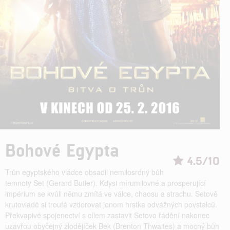
Bohové Egypta
4.5/10
Trůn egyptského vládce obsadil nemilosrdný bůh
temnoty Set (Gerard Butler). Kdysi mírumilovné a prosperující
impérium se kvůli němu zmítá ve válce, chaosu a strachu. Setově
krutovládě si troufá vzdorovat jenom hrstka odvážných povstalců.
Překvapivé spojenectví s cílem zastavit Setovo řádění nakonec
uzavřou obyčejný zlodějíček Bek (Brenton Thwaites) a mocný bůh