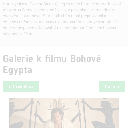
Horus (Nikolaj Coster-Waldau). Jejich dech beroucí dobrodružství
a boj proti Setovi a jeho krvežíznivým poskokům je zavede do
podsvětí i na nebesa. Smrtelník i bůh musí projít zkouškami
odvahy i obětavosti a postavit se monstrům, o kterých smrtelník
do té doby pouze slýchával. Jinak nebudou mít nejmenší šanci
nakonec zvítězit.
Galerie k filmu Bohové
Egypta
« Předchozí
Další »