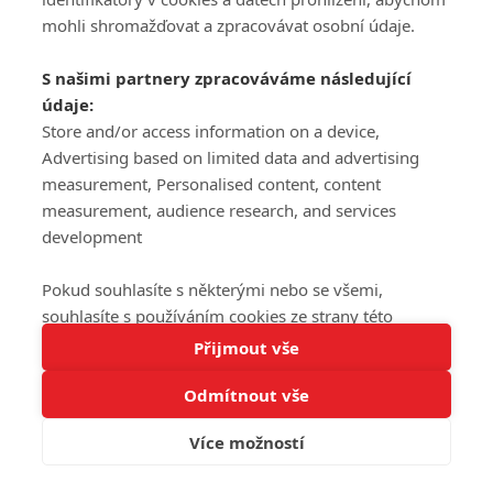
mohli shromažďovat a zpracovávat osobní údaje.
S našimi partnery zpracováváme následující
údaje:
Store and/or access information on a device,
Advertising based on limited data and advertising
measurement, Personalised content, content
measurement, audience research, and services
development
Pokud souhlasíte s některými nebo se všemi,
souhlasíte s používáním cookies ze strany této
Tato stránka používá soubory cookies.
stránky a pro tyto účely. Souhlas také můžete
Přijmout vše
Více informací
odmítnout, ale v takovém případě vám na stránce
Odmítnout vše
nebudou k dispozici některé personalizované funkce.
Rozumím
Vaše volby souhlasu se budou vztahovat pouze na
Více možností
tuto webovou stránku. Vaše nastavení a odvolání
souhlasu můžete kdykoli změnit na stránce s