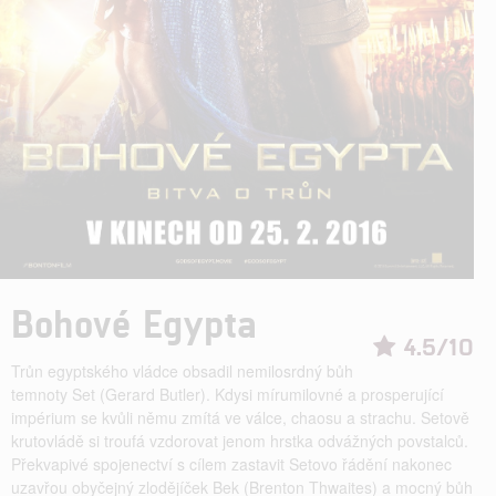
Bohové Egypta
4.5/10
Trůn egyptského vládce obsadil nemilosrdný bůh
temnoty Set (Gerard Butler). Kdysi mírumilovné a prosperující
impérium se kvůli němu zmítá ve válce, chaosu a strachu. Setově
krutovládě si troufá vzdorovat jenom hrstka odvážných povstalců.
Překvapivé spojenectví s cílem zastavit Setovo řádění nakonec
uzavřou obyčejný zlodějíček Bek (Brenton Thwaites) a mocný bůh