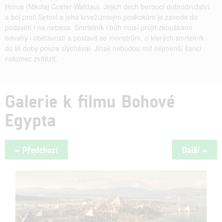
Horus (Nikolaj Coster-Waldau). Jejich dech beroucí dobrodružství
a boj proti Setovi a jeho krvežíznivým poskokům je zavede do
podsvětí i na nebesa. Smrtelník i bůh musí projít zkouškami
odvahy i obětavosti a postavit se monstrům, o kterých smrtelník
do té doby pouze slýchával. Jinak nebudou mít nejmenší šanci
nakonec zvítězit.
Galerie k filmu Bohové
Egypta
« Předchozí
Další »