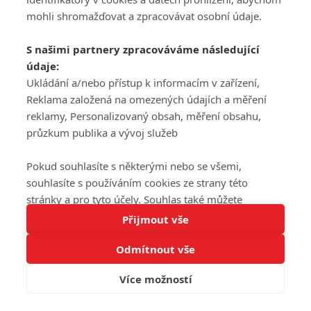
mohli shromažďovat a zpracovávat osobní údaje.
S našimi partnery zpracováváme následující
údaje:
Ukládání a/nebo přístup k informacím v zařízení,
Reklama založená na omezených údajích a měření
reklamy, Personalizovaný obsah, měření obsahu,
průzkum publika a vývoj služeb
Pokud souhlasíte s některými nebo se všemi,
souhlasíte s používáním cookies ze strany této
stránky a pro tyto účely. Souhlas také můžete
Tato stránka používá soubory cookies.
odmítnout, ale v takovém případě vám na stránce
Přijmout vše
Více informací
nebudou k dispozici některé personalizované funkce.
Odmítnout vše
Vaše volby souhlasu se budou vztahovat pouze na
Rozumím
tuto webovou stránku. Vaše nastavení a odvolání
Více možností
souhlasu můžete kdykoli změnit na stránce s
ochranou osobních údajů
nebo kliknutím na tlačítko