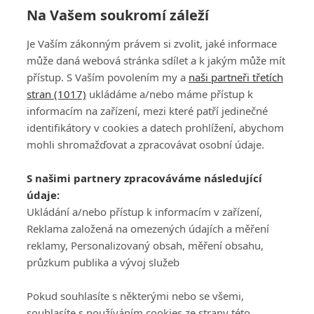
Na Vašem soukromí záleží
Je Vaším zákonným právem si zvolit, jaké informace
může daná webová stránka sdílet a k jakým může mít
přístup. S Vaším povolením my a
naši partneři třetích
stran (1017)
ukládáme a/nebo máme přístup k
informacím na zařízení, mezi které patří jedinečné
DISKUZE
PŘIHLÁSIT
identifikátory v cookies a datech prohlížení, abychom
REGISTROVAT
mohli shromažďovat a zpracovávat osobní údaje.
Šéfredaktorkou webu je
Petr Slavík
, e-mail
serialy@fandimefilmu.cz
S našimi partnery zpracováváme následující
údaje:
Máte-li zájem o inzerci na našem webu napište nám na e-mail
studio@koncal.com
Ukládání a/nebo přístup k informacím v zařízení,
Reklama založená na omezených údajích a měření
Ochrana osobních údajů
|
Zásady používání cookies
|
Pravidla webu
|
reklamy, Personalizovaný obsah, měření obsahu,
Upravit nastavení soukromí
průzkum publika a vývoj služeb
Pokud souhlasíte s některými nebo se všemi,
souhlasíte s používáním cookies ze strany této