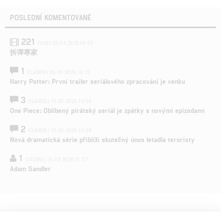
POSLEDNÍ KOMENTOVANÉ
221
FILM | 22.04.2026 08:53
拆彈專家
1
ČLÁNEK | 26.03.2026 15:15
Harry Potter: První trailer seriálového zpracování je venku
3
ČLÁNEK | 15.03.2026 14:56
One Piece: Oblíbený pirátský seriál je zpátky s novými epizodami
2
ČLÁNEK | 15.03.2026 13:24
Nová dramatická série přiblíží skutečný únos letadla teroristy
1
OSOBA | 15.02.2026 21:37
Adam Sandler