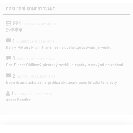
POSLEDNÍ KOMENTOVANÉ
221
FILM | 22.04.2026 08:53
拆彈專家
1
ČLÁNEK | 26.03.2026 15:15
Harry Potter: První trailer seriálového zpracování je venku
3
ČLÁNEK | 15.03.2026 14:56
One Piece: Oblíbený pirátský seriál je zpátky s novými epizodami
2
ČLÁNEK | 15.03.2026 13:24
Nová dramatická série přiblíží skutečný únos letadla teroristy
1
OSOBA | 15.02.2026 21:37
Adam Sandler