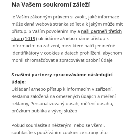
Na Vašem soukromí záleží
Je Vaším zákonným právem si zvolit, jaké informace
může daná webová stránka sdílet a k jakým může mít
přístup. S Vaším povolením my a
naši partneři třetích
stran (1019)
ukládáme a/nebo máme přístup k
informacím na zařízení, mezi které patří jedinečné
DISKUZE
PŘIHLÁSIT
identifikátory v cookies a datech prohlížení, abychom
REGISTROVAT
mohli shromažďovat a zpracovávat osobní údaje.
Šéfredaktorkou webu je
Petr Slavík
, e-mail
serialy@fandimefilmu.cz
S našimi partnery zpracováváme následující
údaje:
Máte-li zájem o inzerci na našem webu napište nám na e-mail
Ukládání a/nebo přístup k informacím v zařízení,
studio@koncal.com
Reklama založená na omezených údajích a měření
Ochrana osobních údajů
|
Zásady používání cookies
|
Pravidla webu
|
reklamy, Personalizovaný obsah, měření obsahu,
Upravit nastavení soukromí
průzkum publika a vývoj služeb
Pokud souhlasíte s některými nebo se všemi,
souhlasíte s používáním cookies ze strany této