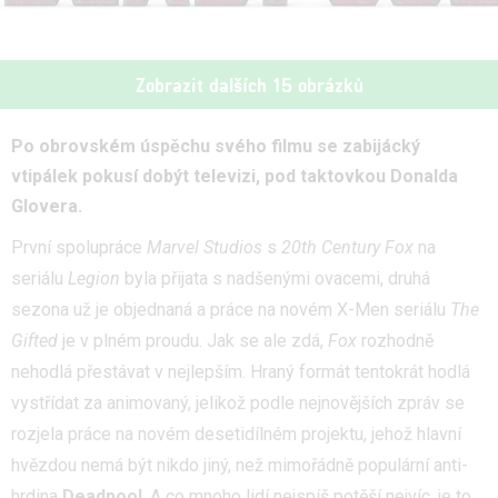
Zobrazit dalších 15 obrázků
Po obrovském úspěchu svého filmu se zabijácký
vtipálek pokusí dobýt televizi, pod taktovkou Donalda
Glovera.
První spolupráce
Marvel Studios
s
20th Century Fox
na
seriálu
Legion
byla přijata s nadšenými ovacemi, druhá
sezona už je objednaná a práce na novém X-Men seriálu
The
Gifted
je v plném proudu. Jak se ale zdá,
Fox
rozhodně
nehodlá přestávat v nejlepším. Hraný formát tentokrát hodlá
vystřídat za animovaný, jelikož podle nejnovějších zpráv se
rozjela práce na novém desetidílném projektu, jehož hlavní
hvězdou nemá být nikdo jiný, než mimořádně populární anti-
hrdina
Deadpool
. A co mnoho lidí nejspíš potěší nejvíc, je to,