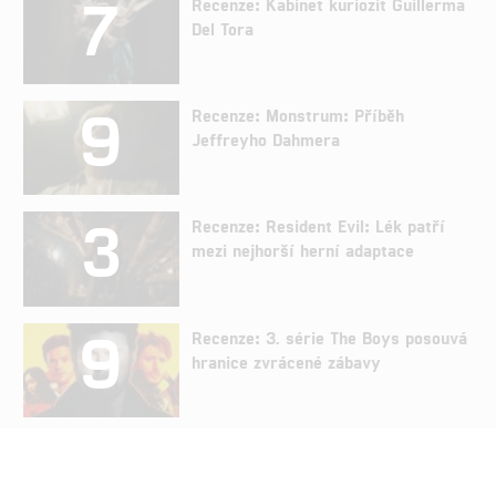
7
Recenze: Kabinet kuriozit Guillerma
Del Tora
9
Recenze: Monstrum: Příběh
Jeffreyho Dahmera
3
Recenze: Resident Evil: Lék patří
mezi nejhorší herní adaptace
9
Recenze: 3. série The Boys posouvá
hranice zvrácené zábavy