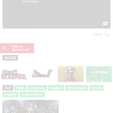
Zdroj:
Fox
GALERIE
+ 12 fotek
TAGY
X-Men
animovaný
Deadpool
Donald Glover
Animák
Animák2
Stephen Glover