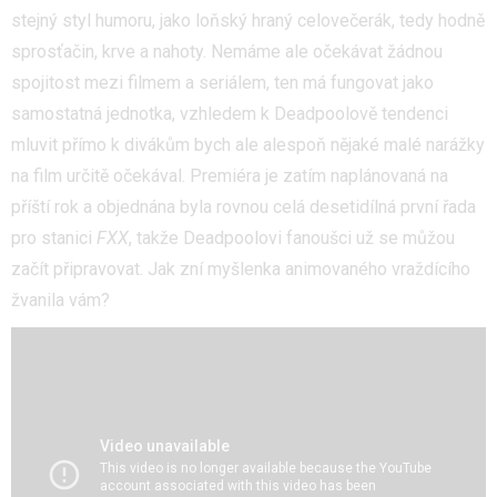
stejný styl humoru, jako loňský hraný celovečerák, tedy hodně
sprosťačin, krve a nahoty. Nemáme ale očekávat žádnou
spojitost mezi filmem a seriálem, ten má fungovat jako
samostatná jednotka, vzhledem k Deadpoolově tendenci
mluvit přímo k divákům bych ale alespoň nějaké malé narážky
na film určitě očekával. Premiéra je zatím naplánovaná na
příští rok a objednána byla rovnou celá desetidílná první řada
pro stanici
FXX
, takže Deadpoolovi fanoušci už se můžou
začít připravovat. Jak zní myšlenka animovaného vraždícího
žvanila vám?