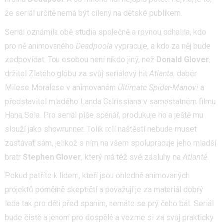
že seriál určitě nemá být cílený na dětské publikem.
Seriál oznámila obě studia společně a rovnou odhalila, kdo
pro ně animovaného
Deadpoola
vypracuje, a kdo za něj bude
zodpovídat. Tou osobou není nikdo jiný, než
Donald Glover
,
držitel Zlatého glóbu za svůj seriálový hit
Atlanta
, dabér
Milese Moralese v animovaném
Ultimate Spider-Manovi
a
představitel mladého Landa Calrissiana v samostatném filmu
Hana Sola. Pro seriál píše scénář, produkuje ho a ještě mu
slouží jako showrunner. Tolik rolí naštěstí nebude muset
zastávat sám, jelikož s ním na všem spolupracuje jeho mladší
bratr
Stephen Glover
, který má též své zásluhy na
Atlantě
.
Pokud patříte k lidem, kteří jsou ohledně animovaných
projektů poměrně skeptičtí a považují je za materiál dobrý
leda tak pro děti před spaním, nemáte se prý čeho bát. Seriál
bude čistě a jenom pro dospělé a vezme si za svůj prakticky