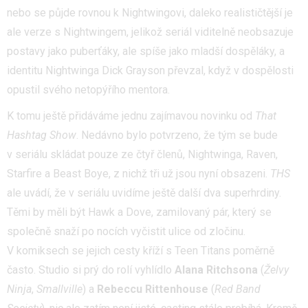
nebo se půjde rovnou k Nightwingovi, daleko realističtější je
ale verze s Nightwingem, jelikož seriál viditelně neobsazuje
postavy jako puberťáky, ale spíše jako mladší dospěláky, a
identitu Nightwinga Dick Grayson převzal, když v dospělosti
opustil svého netopýřího mentora.
K tomu ještě přidáváme jednu zajímavou novinku od
That
Hashtag Show
. Nedávno bylo potvrzeno, že tým se bude
v seriálu skládat pouze ze čtyř členů, Nightwinga, Raven,
Starfire a Beast Boye, z nichž tři už jsou nyní obsazeni.
THS
ale uvádí, že v seriálu uvidíme ještě další dva superhrdiny.
Těmi by měli být Hawk a Dove, zamilovaný pár, který se
společně snaží po nocích vyčistit ulice od zločinu.
V komiksech se jejich cesty kříží s Teen Titans poměrně
často. Studio si prý do rolí vyhlídlo
Alana Ritchsona
(
Želvy
Ninja
,
Smallville
) a
Rebeccu Rittenhouse
(
Red Band