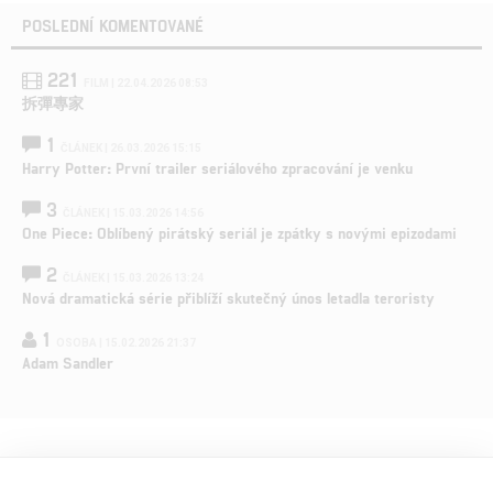
POSLEDNÍ KOMENTOVANÉ
221
FILM | 22.04.2026 08:53
拆彈專家
1
ČLÁNEK | 26.03.2026 15:15
Harry Potter: První trailer seriálového zpracování je venku
3
ČLÁNEK | 15.03.2026 14:56
One Piece: Oblíbený pirátský seriál je zpátky s novými epizodami
2
ČLÁNEK | 15.03.2026 13:24
Nová dramatická série přiblíží skutečný únos letadla teroristy
1
OSOBA | 15.02.2026 21:37
Adam Sandler