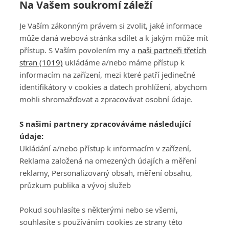
Na Vašem soukromí záleží
Je Vaším zákonným právem si zvolit, jaké informace
může daná webová stránka sdílet a k jakým může mít
přístup. S Vaším povolením my a
naši partneři třetích
stran (1019)
ukládáme a/nebo máme přístup k
informacím na zařízení, mezi které patří jedinečné
DISKUZE
PŘIHLÁSIT
identifikátory v cookies a datech prohlížení, abychom
REGISTROVAT
mohli shromažďovat a zpracovávat osobní údaje.
Šéfredaktorkou webu je
Petr Slavík
, e-mail
serialy@fandimefilmu.cz
S našimi partnery zpracováváme následující
údaje:
Máte-li zájem o inzerci na našem webu napište nám na e-mail
studio@koncal.com
Ukládání a/nebo přístup k informacím v zařízení,
Reklama založená na omezených údajích a měření
Ochrana osobních údajů
|
Zásady používání cookies
|
Pravidla webu
|
reklamy, Personalizovaný obsah, měření obsahu,
Upravit nastavení soukromí
průzkum publika a vývoj služeb
Pokud souhlasíte s některými nebo se všemi,
souhlasíte s používáním cookies ze strany této