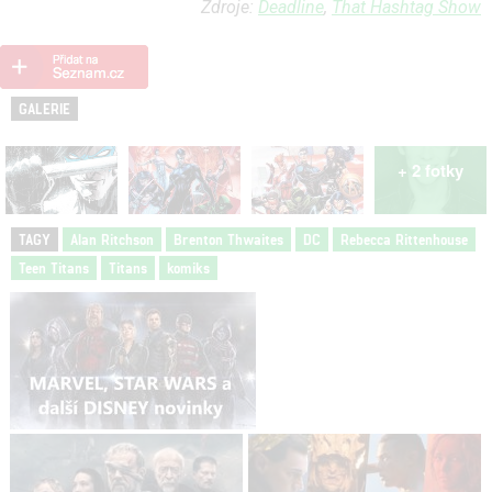
Zdroje:
Deadline
,
That Hashtag Show
GALERIE
+ 2 fotky
TAGY
Alan Ritchson
Brenton Thwaites
DC
Rebecca Rittenhouse
Teen Titans
Titans
komiks