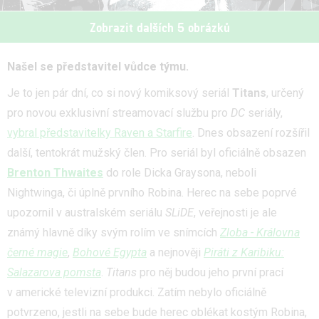
Zobrazit dalších 5 obrázků
Našel se představitel vůdce týmu.
Je to jen pár dní, co si nový komiksový seriál
Titans
, určený
pro novou exklusivní streamovací službu pro
DC
seriály,
vybral představitelky Raven a Starfire
. Dnes obsazení rozšířil
další, tentokrát mužský člen. Pro seriál byl oficiálně obsazen
Brenton Thwaites
do role Dicka Graysona, neboli
Nightwinga, či úplně prvního Robina. Herec na sebe poprvé
upozornil v australském seriálu
SLiDE
, veřejnosti je ale
známý hlavně díky svým rolím ve snímcích
Zloba - Královna
černé magie
,
Bohové Egypta
a nejnověji
Piráti z Karibiku:
Salazarova pomsta
.
Titans
pro něj budou jeho první prací
v americké televizní produkci. Zatím nebylo oficiálně
potvrzeno, jestli na sebe bude herec oblékat kostým Robina,