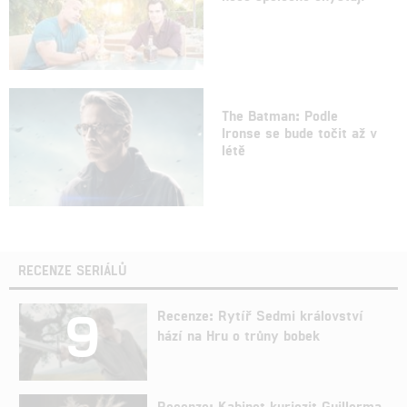
The Batman: Podle
Ironse se bude točit až v
létě
RECENZE SERIÁLŮ
9
Recenze: Rytíř Sedmi království
hází na Hru o trůny bobek
Recenze: Kabinet kuriozit Guillerma