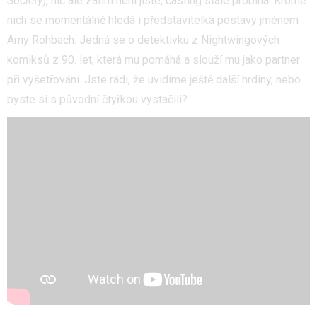
Society
), nic ale zatím není jisté, casting stále probíhá. Kromě
nich se momentálně hledá i představitelka postavy jménem
Amy Rohbach. Jedná se o detektivku z Nightwingových
komiksů z 90. let, která mu pomáhá a slouží mu jako partner
při vyšetřování. Jste rádi, že uvidíme ještě další hrdiny, nebo
byste si s původní čtyřkou vystačili?