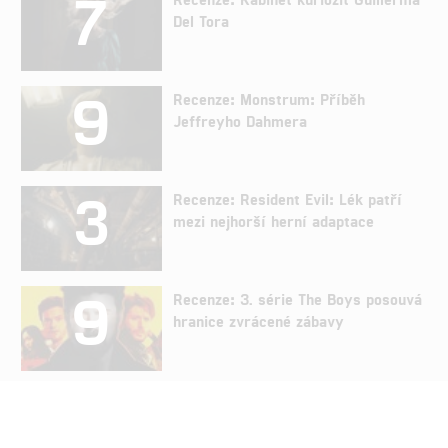
7
Del Tora
9
Recenze: Monstrum: Příběh
Jeffreyho Dahmera
3
Recenze: Resident Evil: Lék patří
mezi nejhorší herní adaptace
9
Recenze: 3. série The Boys posouvá
hranice zvrácené zábavy