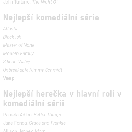
John Turturro,
The Night Of
Nejlepší komediální série
Atlanta
Black-ish
Master of None
Modern Family
Silicon Valley
Unbreakable Kimmy Schmidt
Veep
Nejlepší herečka v hlavní roli v
komediální sérii
Pamela Adlon,
Better Things
Jane Fonda,
Grace and Frankie
Allison Janney,
Mom