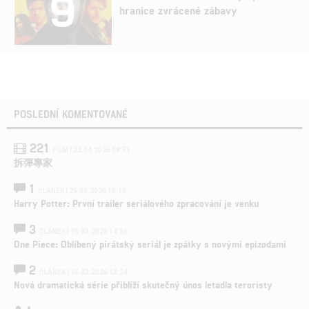
9
hranice zvrácené zábavy
POSLEDNÍ KOMENTOVANÉ
221
FILM | 22.04.2026 08:53
拆彈專家
1
ČLÁNEK | 26.03.2026 15:15
Harry Potter: První trailer seriálového zpracování je venku
3
ČLÁNEK | 15.03.2026 14:56
One Piece: Oblíbený pirátský seriál je zpátky s novými epizodami
2
ČLÁNEK | 15.03.2026 13:24
Nová dramatická série přiblíží skutečný únos letadla teroristy