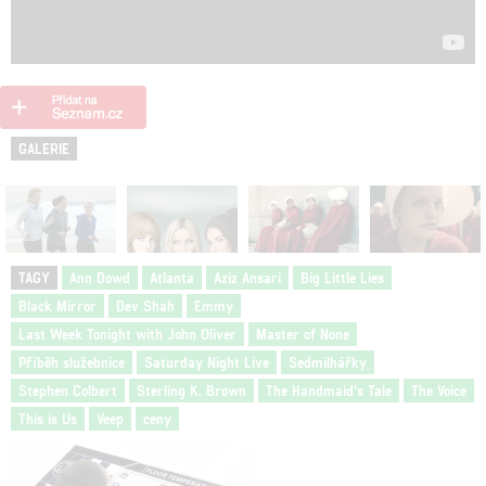
GALERIE
TAGY
Ann Dowd
Atlanta
Aziz Ansari
Big Little Lies
Black Mirror
Dev Shah
Emmy
Last Week Tonight with John Oliver
Master of None
Příběh služebnice
Saturday Night Live
Sedmilhářky
Stephen Colbert
Sterling K. Brown
The Handmaid's Tale
The Voice
This is Us
Veep
ceny