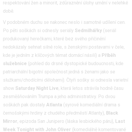
respektování žen a minorit, zdůraznění úlohy umění v nelehké
době.
V podobném duchu se nakonec neslo i samotné udílení cen.
Po pěti soškách si odnesly seriály
Sedmilhářky
(seriál
produkovaný herečkami, které bez svého přičinění
nedokázaly sehnat silné role, s ženskými postavami v čele,
kde je jedním z klíčových témat domácí násilí) a
Příběh
služebnice
(pohled do drsné dystopické budoucnosti, kde
patriarchální bigotní společnost jedná s ženami jako se
služkami/chodícími dělohami). Čtyři sošky si odnesla varietní
show
Saturday Night Live
, která letos strávila hodně času
zesměšňováním Trumpa a jeho administrativy. Po dvou
soškách pak dostaly
Atlanta
(syrové komediální drama s
černošskými hrdiny z chudého předměstí Atlanty),
Black
Mirror
, epizoda San Junipero (láska lesbického páru),
Last
Week Tonight with John Oliver
(komediálně komentované