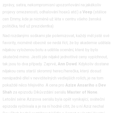
zprávy, satira, nekompromisní upozorňování na jakékoliv
projevy omezenosti, odhalování hoaxů atd.) a
Veep
(stálice
cen Emmy, kde je nicméně už léta v centru všeho ženská
politička, teď už prezidentka).
Nad rozdanými soškami jde polemizovat, každý měl jistě své
favority, nicméně obecně se nedá říct, že by akademie udělala
nějakou vyloženou botu a udělila ocenění, které by bylo
skutečně mimo. Jestli jde nějaké jednotlivé ceny vypíchnout,
tak jsou to dva případy. Zaprvé,
Ann Dowd
. Kdykoliv dostane
nějakou cenu starší skromný herec/herečka, který dosud
nenápadně dřel v neviditelných vedlejších rolích, je na tom
pokaždé něco hřejivého. A cena pro
Azize Ansariho
a
Dev
Shah
za epizodu Díkůvzdání seriálu
Master of None
.
Letošní série Azizova seriálu byla opět vynikající, sváteční
epizoda vyčnívala a je na ní hodně cítit, že u ní Aziz nechal