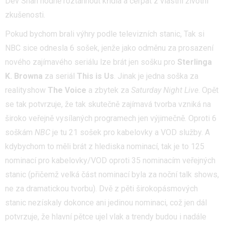
Dev Shah hodně roztáhnout křídla a čerpat z vlastní životní
zkušenosti.
Pokud bychom brali výhry podle televizních stanic, Tak si
NBC sice odnesla 6 sošek, jenže jako odměnu za prosazení
nového zajímavého seriálu lze brát jen sošku pro
Sterlinga
K. Browna
za seriál
This is Us
. Jinak je jedna soška za
realityshow
The Voice
a zbytek za
Saturday Night Live
. Opět
se tak potvrzuje, že tak skutečně zajímavá tvorba vzniká na
široko veřejně vysílaných programech jen výjimečně. Oproti 6
soškám
NBC
je tu 21 sošek pro kabelovky a VOD služby. A
kdybychom to měli brát z hlediska nominací, tak je to 125
nominací pro kabelovky/VOD oproti 35 nominacím veřejných
stanic (přičemž velká část nominací byla za noční talk shows,
ne za dramatickou tvorbu). Dvě z pěti širokopásmových
stanic nezískaly dokonce ani jedinou nominaci, což jen dál
potvrzuje, že hlavní pětce ujel vlak a trendy budou i nadále