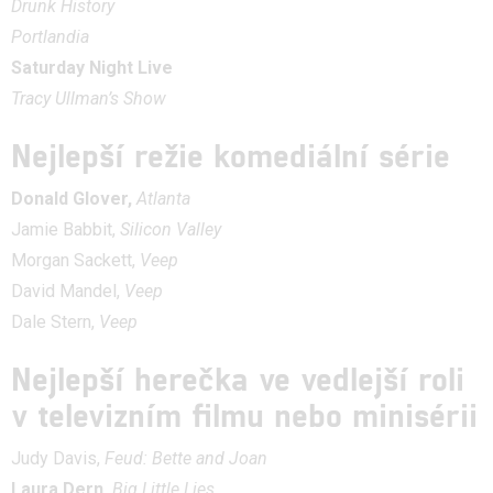
Drunk History
Portlandia
Saturday Night Live
Tracy Ullman’s Show
Nejlepší režie komediální série
Donald Glover,
Atlanta
Jamie Babbit,
Silicon Valley
Morgan Sackett,
Veep
David Mandel,
Veep
Dale Stern,
Veep
Nejlepší herečka ve vedlejší roli
v televizním filmu nebo minisérii
Judy Davis,
Feud: Bette and Joan
Laura Dern,
Big Little Lies