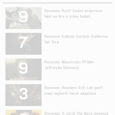
9
Recenze: Rytíř Sedmi království
hází na Hru o trůny bobek
7
Recenze: Kabinet kuriozit Guillerma
Del Tora
9
Recenze: Monstrum: Příběh
Jeffreyho Dahmera
3
Recenze: Resident Evil: Lék patří
mezi nejhorší herní adaptace
Recenze: 3. série The Boys posouvá