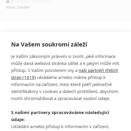
1
OSOBA | 15.02.2026 21:37
Adam Sandler
Na Vašem soukromí záleží
Je Vaším zákonným právem si zvolit, jaké informace
může daná webová stránka sdílet a k jakým může mít
přístup. S Vaším povolením my a
naši partneři třetích
stran (1019)
ukládáme a/nebo máme přístup k
informacím na zařízení, mezi které patří jedinečné
DISKUZE
PŘIHLÁSIT
identifikátory v cookies a datech prohlížení, abychom
REGISTROVAT
mohli shromažďovat a zpracovávat osobní údaje.
Šéfredaktorkou webu je
Petr Slavík
, e-mail
serialy@fandimefilmu.cz
S našimi partnery zpracováváme následující
údaje:
Máte-li zájem o inzerci na našem webu napište nám na e-mail
studio@koncal.com
Ukládání a/nebo přístup k informacím v zařízení,