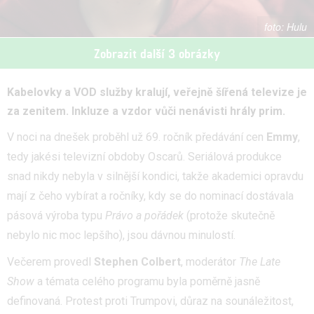
Hulu
Zobrazit další 3 obrázky
Kabelovky a VOD služby kralují, veřejně šířená televize je
za zenitem. Inkluze a vzdor vůči nenávisti hrály prim.
V noci na dnešek proběhl už 69. ročník předávání cen
Emmy
,
tedy jakési televizní obdoby Oscarů. Seriálová produkce
snad nikdy nebyla v silnější kondici, takže akademici opravdu
mají z čeho vybírat a ročníky, kdy se do nominací dostávala
pásová výroba typu
Právo a pořádek
(protože skutečně
nebylo nic moc lepšího), jsou dávnou minulostí.
Večerem provedl
Stephen Colbert
, moderátor
The Late
Show
a témata celého programu byla poměrně jasně
definovaná. Protest proti Trumpovi, důraz na sounáležitost,