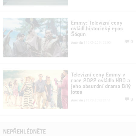
Emmy: Televizní ceny
ovládl historický epos
Šógun
0
Anarvin
| 16.09.2024 23:00
Televizní ceny Emmy v
roce 2022 ovládlo HBO a
jeho absurdní drama Bílý
lotos
0
Anarvin
| 13.09.2022 22:11
NEPŘEHLÉDNĚTE