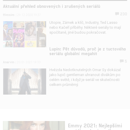
Aktuální přehled obnovených i zrušených seriálů
230
filmsim
| 29.12.2020 19:37
Utopie, Zámek a klíč, Industry, Ted Lasso
nebo Kačeří příběhy. Některé seriály to mají
spočítané, jiné budou pokračovat.
Lupin: Pět důvodů, proč je z tuctového
seriálu globální megahit
5
Anarvin
| 20.01.2021 14:33
Hvězda Nedotknutelných Omar Sy dokázal
jako lupič gentleman uhranout divákům po
celém světě, i když je seriál ve skutečnosti
celkem průměrný.
Emmy 2021: Nejlepšími