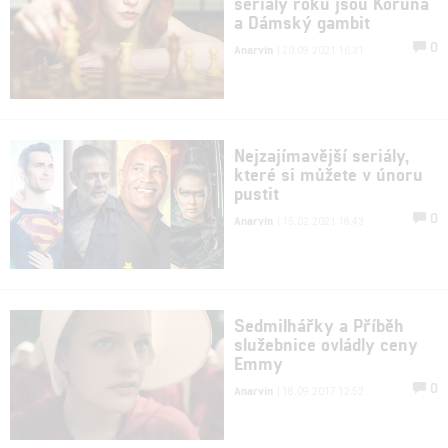
seriály roku jsou Koruna
a Dámský gambit
0
Anarvin
| 20.09.2021 16:31
Nejzajímavější seriály,
které si můžete v únoru
pustit
0
Anarvin
| 15.02.2021 18:43
Sedmilhářky a Příběh
služebnice ovládly ceny
Emmy
0
Anarvin
| 18.09.2017 12:52