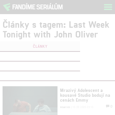
Tog
navi
Články s tagem: Last Week
Tonight with John Oliver
ČLÁNKY
FILMY
(0)
OSOBY
(0)
VIDEA
(1)
Mrazivý Adolescent a
kousavé Studio bodují na
cenách Emmy
0
Anarvin
| 15.09.2025 23:15