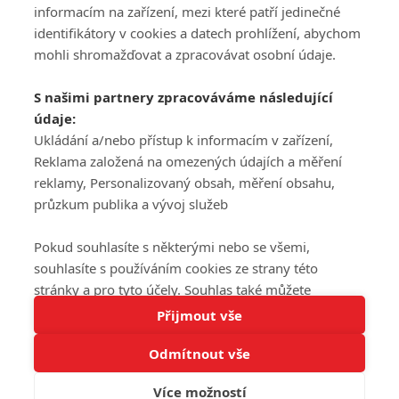
informacím na zařízení, mezi které patří jedinečné
DISKUZE
PŘIHLÁSIT
identifikátory v cookies a datech prohlížení, abychom
REGISTROVAT
mohli shromažďovat a zpracovávat osobní údaje.
Šéfredaktorkou webu je
Petr Slavík
, e-mail
serialy@fandimefilmu.cz
S našimi partnery zpracováváme následující
údaje:
Máte-li zájem o inzerci na našem webu napište nám na e-mail
Ukládání a/nebo přístup k informacím v zařízení,
studio@koncal.com
Reklama založená na omezených údajích a měření
Ochrana osobních údajů
|
Zásady používání cookies
|
Pravidla webu
|
reklamy, Personalizovaný obsah, měření obsahu,
Upravit nastavení soukromí
průzkum publika a vývoj služeb
Pokud souhlasíte s některými nebo se všemi,
souhlasíte s používáním cookies ze strany této
stránky a pro tyto účely. Souhlas také můžete
Tato stránka používá soubory cookies.
odmítnout, ale v takovém případě vám na stránce
Přijmout vše
© 2016 – 2026 FandimeSerialum.cz / All rights reserved /
Více informací
nebudou k dispozici některé personalizované funkce.
Provozovatel webu je Koncal studio s.r.o.
Odmítnout vše
Vaše volby souhlasu se budou vztahovat pouze na
Rozumím
tuto webovou stránku. Vaše nastavení a odvolání
Více možností
souhlasu můžete kdykoli změnit na stránce s
Koncal studio s.r.o., IČO: 03604071, Lýskova 2073/57, Stodůlky, 155