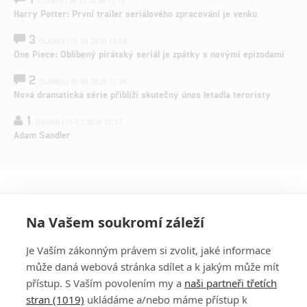
ČLÁNEK | 26.03.2026 15:15
Harry Potter: První trailer seriálového zpracování je venku
3
ČLÁNEK | 15.03.2026 14:56
One Piece: Oblíbený pirátský seriál je zpátky s novými epizodami
2
ČLÁNEK | 15.03.2026 13:24
Nová dramatická série přiblíží skutečný únos letadla teroristy
1
OSOBA | 15.02.2026 21:37
Adam Sandler
Na Vašem soukromí záleží
Je Vaším zákonným právem si zvolit, jaké informace
může daná webová stránka sdílet a k jakým může mít
přístup. S Vaším povolením my a
naši partneři třetích
stran (1019)
ukládáme a/nebo máme přístup k