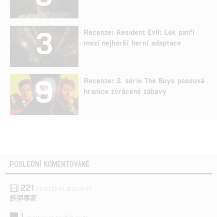
3
Recenze: Resident Evil: Lék patří
mezi nejhorší herní adaptace
9
Recenze: 3. série The Boys posouvá
hranice zvrácené zábavy
POSLEDNÍ KOMENTOVANÉ
221
FILM | 22.04.2026 08:53
拆彈專家
1