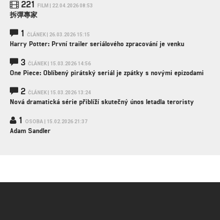
221
FILM | 22.04.2026 08:53
拆彈專家
1
ČLÁNEK | 26.03.2026 15:15
Harry Potter: První trailer seriálového zpracování je venku
3
ČLÁNEK | 15.03.2026 14:56
One Piece: Oblíbený pirátský seriál je zpátky s novými epizodami
2
ČLÁNEK | 15.03.2026 13:24
Nová dramatická série přiblíží skutečný únos letadla teroristy
1
OSOBA | 15.02.2026 21:37
Adam Sandler