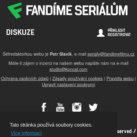
DISKUZE
PŘIHLÁSIT
REGISTROVAT
Šéfredaktorkou webu je
Petr Slavík
, e-mail
serialy@fandimefilmu.cz
Máte-li zájem o inzerci na našem webu napište nám na e-mail
studio@koncal.com
Ochrana osobních údajů
|
Zásady používání cookies
|
Pravidla webu
|
Upravit nastavení soukromí
Tato stránka používá soubory cookies.
© 2016 – 2026 FandimeSerialum.cz / All rights reserved /
Více informací