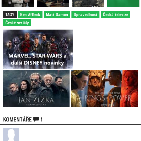
TAGY
Ben Affleck
Matt Damon
Spravedlnost
Česká televize
České seriály
KOMENTÁŘE
1