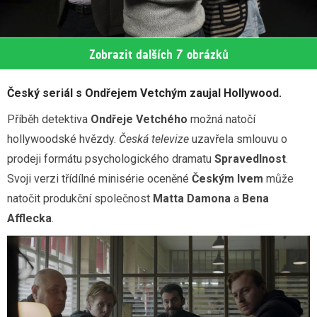
Zobrazit dalších 7 obrázků
Český seriál s Ondřejem Vetchým zaujal Hollywood.
Příběh detektiva
Ondřeje Vetchého
možná natočí
hollywoodské hvězdy.
Česká televize
uzavřela smlouvu o
prodeji formátu psychologického dramatu
Spravedlnost
.
Svoji verzi třídílné minisérie oceněné
Českým lvem
může
natočit produkční společnost
Matta Damona
a
Bena
Afflecka
.