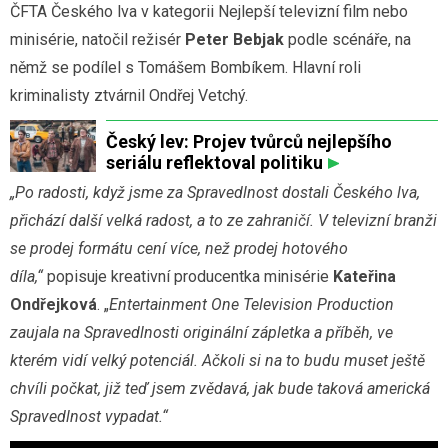
ČFTA Českého lva v kategorii Nejlepší televizní film nebo
minisérie, natočil režisér
Peter Bebjak
podle scénáře, na
němž se podílel s Tomášem Bombíkem. Hlavní roli
kriminalisty ztvárnil Ondřej Vetchý.
Český lev: Projev tvůrců nejlepšího
seriálu reflektoval politiku
„Po radosti, když jsme za Spravedlnost dostali Českého lva,
přichází další velká radost, a to ze zahraničí. V televizní branži
se prodej formátu cení více, než prodej hotového
díla,“
popisuje kreativní producentka minisérie
Kateřina
Ondřejková
. „
Entertainment One Television Production
zaujala na Spravedlnosti originální zápletka a příběh, ve
kterém vidí velký potenciál. Ačkoli si na to budu muset ještě
chvíli počkat, již teď jsem zvědavá, jak bude taková americká
Spravedlnost vypadat.“