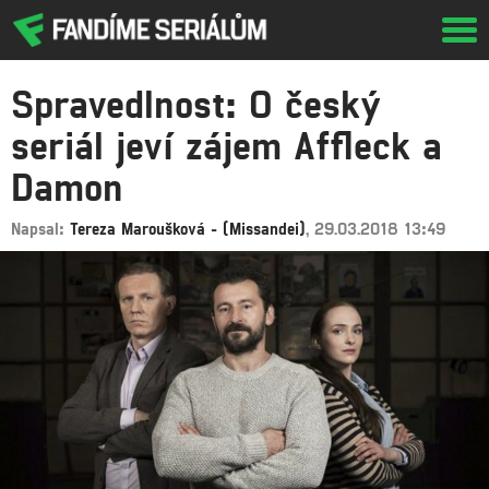
Tog
navi
Spravedlnost: O český
seriál jeví zájem Affleck a
Damon
Napsal:
Tereza Maroušková - (Missandei)
, 29.03.2018 13:49