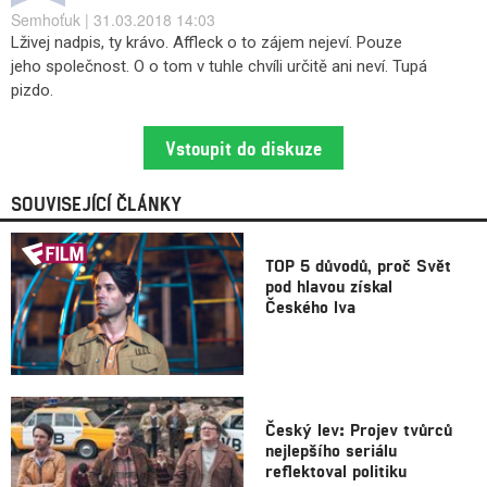
Semhoťuk | 31.03.2018 14:03
Lživej nadpis, ty krávo. Affleck o to zájem nejeví. Pouze
jeho společnost. O o tom v tuhle chvíli určitě ani neví. Tupá
pizdo.
Vstoupit do diskuze
SOUVISEJÍCÍ ČLÁNKY
TOP 5 důvodů, proč Svět
pod hlavou získal
Českého lva
Český lev: Projev tvůrců
nejlepšího seriálu
reflektoval politiku