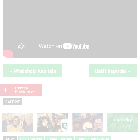
« Předchozí kapitola
Další kapitola »
GALERIE
+ 4 fotky
TAGY
Chris Barrie
Craig Charles
Danny John-Jules