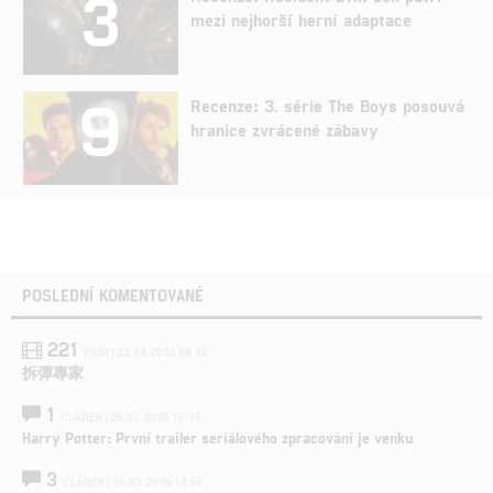
3
mezi nejhorší herní adaptace
9
Recenze: 3. série The Boys posouvá
hranice zvrácené zábavy
POSLEDNÍ KOMENTOVANÉ
221
FILM | 22.04.2026 08:53
拆彈專家
1
ČLÁNEK | 26.03.2026 15:15
Harry Potter: První trailer seriálového zpracování je venku
3
ČLÁNEK | 15.03.2026 14:56