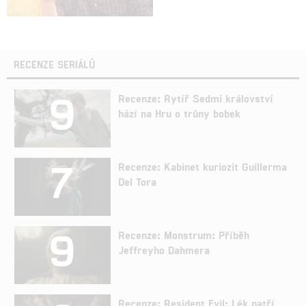
RECENZE SERIÁLŮ
9
Recenze: Rytíř Sedmi království
hází na Hru o trůny bobek
7
Recenze: Kabinet kuriozit Guillerma
Del Tora
9
Recenze: Monstrum: Příběh
Jeffreyho Dahmera
Recenze: Resident Evil: Lék patří