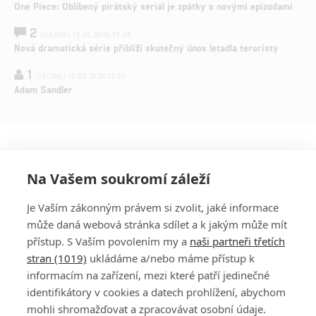
One Piece: Oblíbený pirátský seriál je zpátky s novými epizodami
2
ČLÁNEK | 15.03.2026 13:24
Nová dramatická série přiblíží skutečný únos letadla teroristy
1
OSOBA | 15.02.2026 21:37
Adam Sandler
Na Vašem soukromí záleží
Je Vaším zákonným právem si zvolit, jaké informace
může daná webová stránka sdílet a k jakým může mít
přístup. S Vaším povolením my a
naši partneři třetích
stran (1019)
ukládáme a/nebo máme přístup k
informacím na zařízení, mezi které patří jedinečné
DISKUZE
PŘIHLÁSIT
identifikátory v cookies a datech prohlížení, abychom
REGISTROVAT
mohli shromažďovat a zpracovávat osobní údaje.