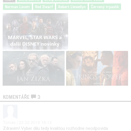
Norman Lovett
Red Dwarf
Robert Llewellyn
Červený trpaslík
KOMENTÁŘE
3
Tomas | 22.02.2019 18:12
Zdravim! Vyber dilu tedy kvalitou rozhodne neodpovida