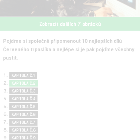
Zobrazit dalších 7 obrázků
Pojďme si společně připomenout 10 nejlepších dílů
Červeného trpaslíka a nejlépe si je pak pojďme všechny
pustit.
KAPITOLA Č.1
KAPITOLA Č.2
KAPITOLA Č.3
KAPITOLA Č.4
KAPITOLA Č.5
KAPITOLA Č.6
KAPITOLA Č.7
KAPITOLA Č.8
KAPITOLA Č.9