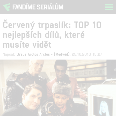
Tog
navi
Červený trpaslík: TOP 10
nejlepších dílů, které
musíte vidět
Napsal:
Ursus Arctos Arctos - (Medvěd)
, 25.10.2018 15:27