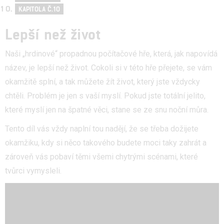
KAPITOLA Č.10
Lepší než život
Naši „hrdinové“ propadnou počítačové hře, která, jak napovídá
název, je lepší než život. Cokoli si v této hře přejete, se vám
okamžitě splní, a tak můžete žít život, který jste vždycky
chtěli. Problém je jen s vaší myslí. Pokud jste totální jelito,
které myslí jen na špatné věci, stane se ze snu noční můra.
Tento díl vás vždy naplní tou nadějí, že se třeba dožijete
okamžiku, kdy si něco takového budete moci taky zahrát a
zároveň vás pobaví těmi všemi chytrými scénami, které
tvůrci vymysleli.