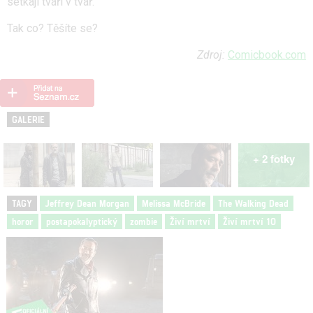
setkají tváří v tvář.
Tak co? Těšíte se?
Zdroj:
Comicbook.com
GALERIE
+ 2 fotky
TAGY
Jeffrey Dean Morgan
Melissa McBride
The Walking Dead
horor
postapokalyptický
zombie
Živí mrtví
Živí mrtví 10