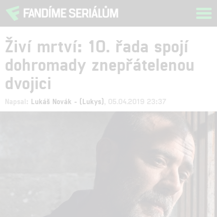
Tog
navi
Živí mrtví: 10. řada spojí
dohromady znepřátelenou
dvojici
Napsal:
Lukáš Novák - (Lukys)
, 05.04.2019 23:37