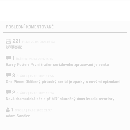
POSLEDNÍ KOMENTOVANÉ
221
FILM | 22.04.2026 08:53
拆彈專家
1
ČLÁNEK | 26.03.2026 15:15
Harry Potter: První trailer seriálového zpracování je venku
3
ČLÁNEK | 15.03.2026 14:56
One Piece: Oblíbený pirátský seriál je zpátky s novými epizodami
2
ČLÁNEK | 15.03.2026 13:24
Nová dramatická série přiblíží skutečný únos letadla teroristy
1
OSOBA | 15.02.2026 21:37
Adam Sandler