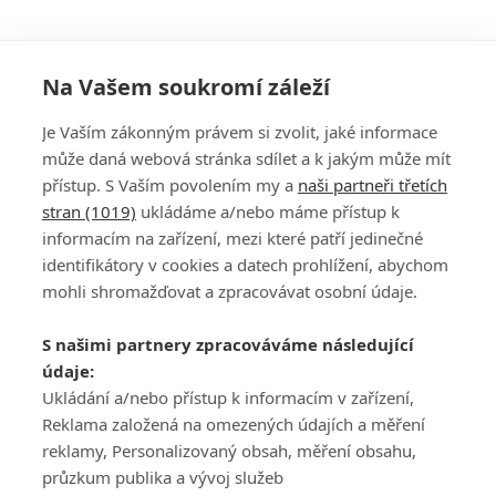
Na Vašem soukromí záleží
Je Vaším zákonným právem si zvolit, jaké informace
může daná webová stránka sdílet a k jakým může mít
přístup. S Vaším povolením my a
naši partneři třetích
stran (1019)
ukládáme a/nebo máme přístup k
informacím na zařízení, mezi které patří jedinečné
DISKUZE
PŘIHLÁSIT
identifikátory v cookies a datech prohlížení, abychom
REGISTROVAT
mohli shromažďovat a zpracovávat osobní údaje.
Šéfredaktorkou webu je
Petr Slavík
, e-mail
serialy@fandimefilmu.cz
S našimi partnery zpracováváme následující
údaje:
Máte-li zájem o inzerci na našem webu napište nám na e-mail
studio@koncal.com
Ukládání a/nebo přístup k informacím v zařízení,
Reklama založená na omezených údajích a měření
Ochrana osobních údajů
|
Zásady používání cookies
|
Pravidla webu
|
reklamy, Personalizovaný obsah, měření obsahu,
Upravit nastavení soukromí
průzkum publika a vývoj služeb