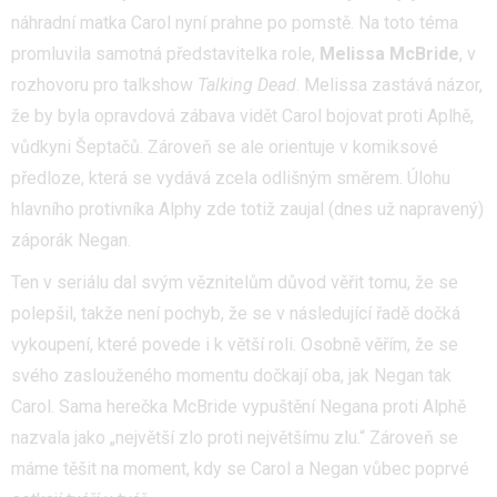
náhradní matka Carol nyní prahne po pomstě. Na toto téma
promluvila samotná představitelka role,
Melissa McBride
, v
rozhovoru pro talkshow
Talking Dead
. Melissa zastává názor,
že by byla opravdová zábava vidět Carol bojovat proti Aplhě,
vůdkyni Šeptačů. Zároveň se ale orientuje v komiksové
předloze, která se vydává zcela odlišným směrem. Úlohu
hlavního protivníka Alphy zde totiž zaujal (dnes už napravený)
záporák Negan.
Ten v seriálu dal svým věznitelům důvod věřit tomu, že se
polepšil, takže není pochyb, že se v následující řadě dočká
vykoupení, které povede i k větší roli. Osobně věřím, že se
svého zaslouženého momentu dočkají oba, jak Negan tak
Carol. Sama herečka McBride vypuštění Negana proti Alphě
nazvala jako „největší zlo proti největšímu zlu.“ Zároveň se
máme těšit na moment, kdy se Carol a Negan vůbec poprvé