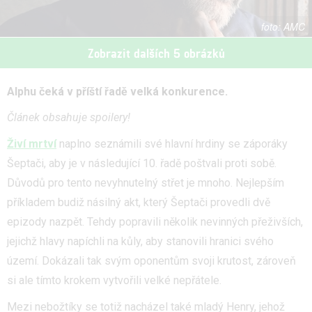
AMC
Zobrazit dalších 5 obrázků
Alphu čeká v příští řadě velká konkurence.
Článek obsahuje spoilery!
Živí mrtví
naplno seznámili své hlavní hrdiny se záporáky
Šeptači, aby je v následující 10. řadě poštvali proti sobě.
Důvodů pro tento nevyhnutelný střet je mnoho. Nejlepším
příkladem budiž násilný akt, který Šeptači provedli dvě
epizody nazpět. Tehdy popravili několik nevinných přeživších,
jejichž hlavy napíchli na kůly, aby stanovili hranici svého
území. Dokázali tak svým oponentům svoji krutost, zároveň
si ale tímto krokem vytvořili velké nepřátele.
Mezi nebožtíky se totiž nacházel také mladý Henry, jehož