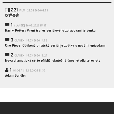
221
FILM | 22.04.2026 08:53
拆彈專家
1
ČLÁNEK | 26.03.2026 15:15
Harry Potter: První trailer seriálového zpracování je venku
3
ČLÁNEK | 15.03.2026 14:56
One Piece: Oblíbený pirátský seriál je zpátky s novými epizodami
2
ČLÁNEK | 15.03.2026 13:24
Nová dramatická série přiblíží skutečný únos letadla teroristy
1
OSOBA | 15.02.2026 21:37
Adam Sandler