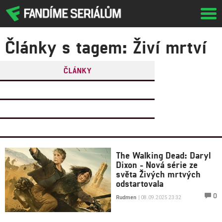
Tog
navi
Články s tagem: Živí mrtví
ČLÁNKY
FILMY
(0)
OSOBY
(0)
VIDEA
(2)
The Walking Dead: Daryl
Dixon - Nová série ze
světa Živých mrtvých
odstartovala
0
Rudmen
| 08.09.2025 23:32