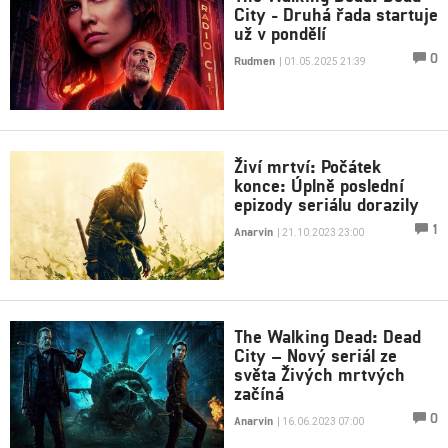
City - Druhá řada startuje
už v pondělí
0
Rudmen
| 01.05.2025 21:39
Živí mrtví: Počátek
konce: Úplně poslední
epizody seriálu dorazily
1
Anarvin
| 21.10.2023 23:00
The Walking Dead: Dead
City – Nový seriál ze
světa Živých mrtvých
začíná
0
Anarvin
| 16.06.2023 07:00