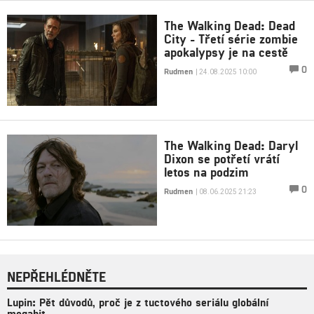
The Walking Dead: Dead
City - Třetí série zombie
apokalypsy je na cestě
0
Rudmen
| 24.08.2025 10:00
The Walking Dead: Daryl
Dixon se potřetí vrátí
letos na podzim
0
Rudmen
| 08.06.2025 21:23
NEPŘEHLÉDNĚTE
Lupin: Pět důvodů, proč je z tuctového seriálu globální
megahit