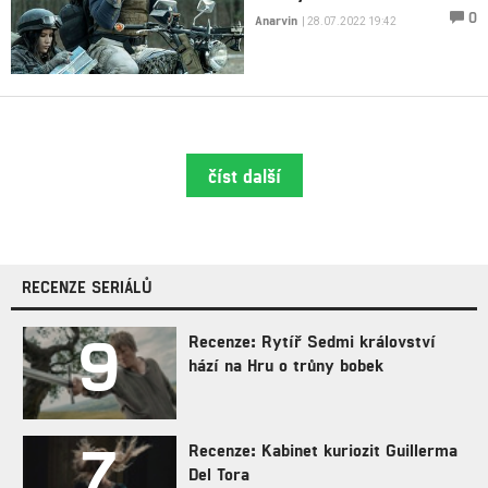
0
Anarvin
| 28.07.2022 19:42
číst další
RECENZE SERIÁLŮ
9
Recenze: Rytíř Sedmi království
hází na Hru o trůny bobek
7
Recenze: Kabinet kuriozit Guillerma
Del Tora