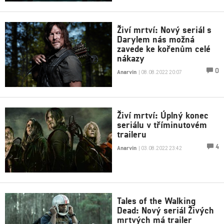
Živí mrtví: Nový seriál s
Darylem nás možná
zavede ke kořenům celé
nákazy
0
Anarvin
| 08.08.2022 20:07
Živí mrtví: Úplný konec
seriálu v tříminutovém
traileru
4
Anarvin
| 03.08.2022 23:42
Tales of the Walking
Dead: Nový seriál Živých
mrtvých má trailer