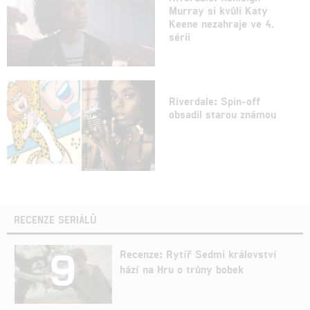
Murray si kvůli Katy
Keene nezahraje ve 4.
sérii
Riverdale: Spin-off
obsadil starou známou
RECENZE SERIÁLŮ
9
Recenze: Rytíř Sedmi království
hází na Hru o trůny bobek