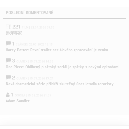
POSLEDNÍ KOMENTOVANÉ
221
FILM | 22.04.2026 08:53
拆彈專家
1
ČLÁNEK | 26.03.2026 15:15
Harry Potter: První trailer seriálového zpracování je venku
3
ČLÁNEK | 15.03.2026 14:56
One Piece: Oblíbený pirátský seriál je zpátky s novými epizodami
2
ČLÁNEK | 15.03.2026 13:24
Nová dramatická série přiblíží skutečný únos letadla teroristy
1
OSOBA | 15.02.2026 21:37
Adam Sandler