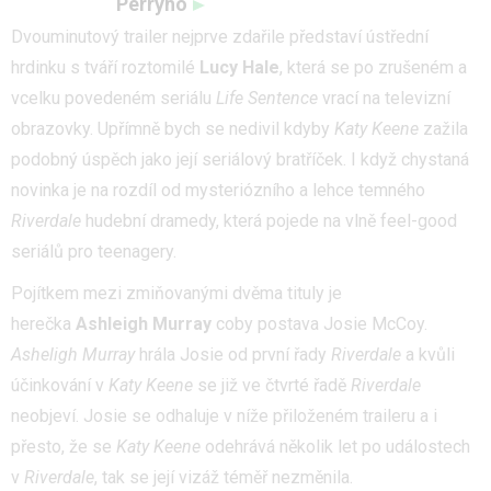
Perryho
Dvouminutový trailer nejprve zdařile představí ústřední
hrdinku s tváří roztomilé
Lucy Hale
, která se po zrušeném a
vcelku povedeném seriálu
Life Sentence
vrací na televizní
obrazovky. Upřímně bych se nedivil kdyby
Katy Keene
zažila
podobný úspěch jako její seriálový bratříček. I když chystaná
novinka je na rozdíl od mysteriózního a lehce temného
Riverdale
hudební dramedy, která pojede na vlně feel-good
seriálů pro teenagery.
Pojítkem mezi zmiňovanými dvěma tituly je
herečka
Ashleigh Murray
coby postava Josie McCoy.
Asheligh Murray
hrála Josie od první řady
Riverdale
a kvůli
účinkování v
Katy Keene
se již ve čtvrté řadě
Riverdale
neobjeví. Josie se odhaluje v níže přiloženém traileru a i
přesto, že se
Katy Keene
odehrává několik let po událostech
v
Riverdale
, tak se její vizáž téměř nezměnila.