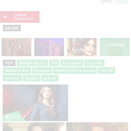
Zdroj:
TVLine
GALERIE
+ 13 fotek
TAGY
Ashleigh Murray
CW
Katy Keene
Lucy Hale
Michael Grassi
Riverdale
Roberto Aguirre-Sacasa
The CW
dramedy
hudební
spin-off