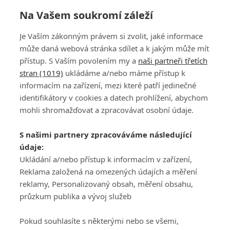
Na Vašem soukromí záleží
Je Vaším zákonným právem si zvolit, jaké informace
může daná webová stránka sdílet a k jakým může mít
přístup. S Vaším povolením my a
naši partneři třetích
stran (1019)
ukládáme a/nebo máme přístup k
informacím na zařízení, mezi které patří jedinečné
DISKUZE
PŘIHLÁSIT
identifikátory v cookies a datech prohlížení, abychom
REGISTROVAT
mohli shromažďovat a zpracovávat osobní údaje.
Šéfredaktorkou webu je
Petr Slavík
, e-mail
serialy@fandimefilmu.cz
S našimi partnery zpracováváme následující
údaje:
Máte-li zájem o inzerci na našem webu napište nám na e-mail
studio@koncal.com
Ukládání a/nebo přístup k informacím v zařízení,
Reklama založená na omezených údajích a měření
Ochrana osobních údajů
|
Zásady používání cookies
|
Pravidla webu
|
reklamy, Personalizovaný obsah, měření obsahu,
Upravit nastavení soukromí
průzkum publika a vývoj služeb
Pokud souhlasíte s některými nebo se všemi,