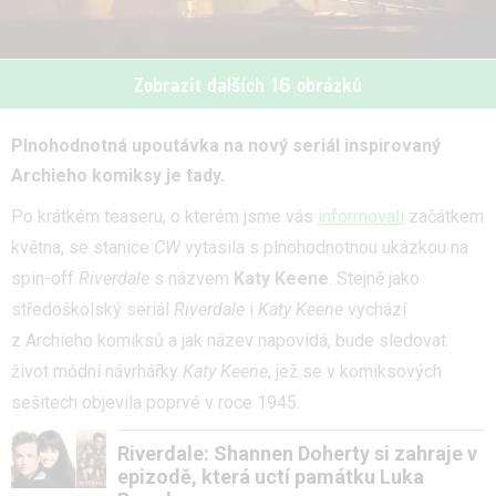
Zobrazit dalších 16 obrázků
Plnohodnotná upoutávka na nový seriál inspirovaný
Archieho komiksy je tady.
Po krátkém teaseru, o kterém jsme vás
informovali
začátkem
května, se stanice
CW
vytasila s plnohodnotnou ukázkou na
spin-off
Riverdale
s názvem
Katy Keene
. Stejně jako
středoškolský seriál
Riverdale
i
Katy Keene
vychází
z Archieho komiksů a jak název napovídá, bude sledovat
život módní návrhářky
Katy Keene
, jež se v komiksových
sešitech objevila poprvé v roce 1945.
Riverdale: Shannen Doherty si zahraje v
epizodě, která uctí památku Luka