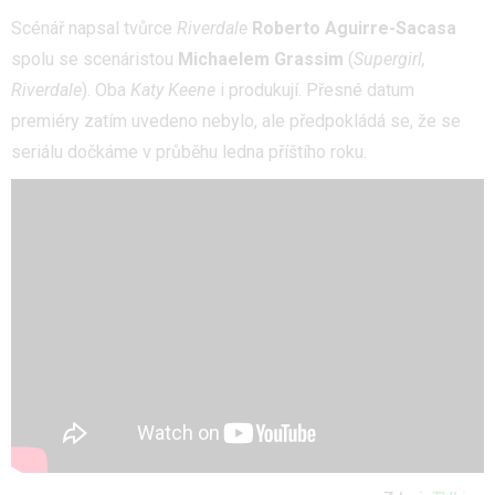
Scénář napsal tvůrce
Riverdale
Roberto Aguirre-Sacasa
spolu se scenáristou
Michaelem Grassim
(
Supergirl,
Riverdale
). Oba
Katy Keene
i produkují. Přesné datum
premiéry zatím uvedeno nebylo, ale předpokládá se, že se
seriálu dočkáme v průběhu ledna příštího roku.