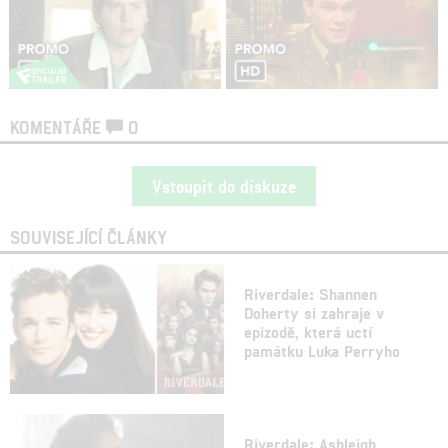
KOMENTÁŘE
0
Vstoupit do diskuze
SOUVISEJÍCÍ ČLÁNKY
Riverdale: Shannen
Doherty si zahraje v
epizodě, která uctí
památku Luka Perryho
Riverdale: Ashleigh