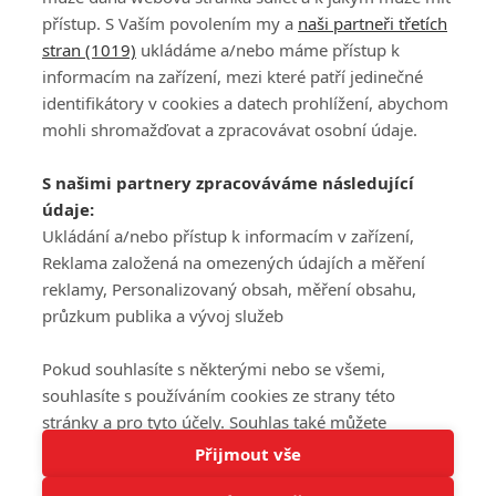
přístup. S Vaším povolením my a
naši partneři třetích
stran (1019)
ukládáme a/nebo máme přístup k
informacím na zařízení, mezi které patří jedinečné
DISKUZE
PŘIHLÁSIT
identifikátory v cookies a datech prohlížení, abychom
REGISTROVAT
mohli shromažďovat a zpracovávat osobní údaje.
Šéfredaktorkou webu je
Petr Slavík
, e-mail
serialy@fandimefilmu.cz
S našimi partnery zpracováváme následující
údaje:
Máte-li zájem o inzerci na našem webu napište nám na e-mail
Ukládání a/nebo přístup k informacím v zařízení,
studio@koncal.com
Reklama založená na omezených údajích a měření
Ochrana osobních údajů
|
Zásady používání cookies
|
Pravidla webu
|
reklamy, Personalizovaný obsah, měření obsahu,
Upravit nastavení soukromí
průzkum publika a vývoj služeb
Pokud souhlasíte s některými nebo se všemi,
souhlasíte s používáním cookies ze strany této
stránky a pro tyto účely. Souhlas také můžete
Tato stránka používá soubory cookies.
odmítnout, ale v takovém případě vám na stránce
Přijmout vše
© 2016 – 2026 FandimeSerialum.cz / All rights reserved /
Více informací
nebudou k dispozici některé personalizované funkce.
Provozovatel webu je Koncal studio s.r.o.