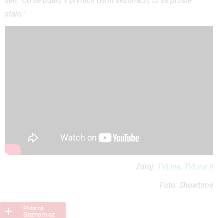
sen.'
Co se událo v prvních osmi sezónách, to se prostě
stalo."
Zdroj:
TVLine
,
TVLine II
Foto: Showtime