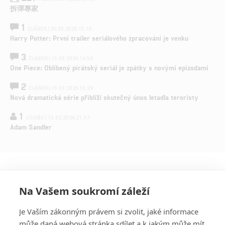
拆彈專家
1
ČLÁNEK | 26.03.2026 15:15
Harry Potter: První trailer seriálového zpracování je venku
3
ČLÁNEK | 15.03.2026 14:56
One Piece: Oblíbený pirátský seriál je zpátky s novými epizodami
2
ČLÁNEK | 15.03.2026 13:24
Nová dramatická série přiblíží skutečný únos letadla teroristy
1
OSOBA | 15.02.2026 21:37
Adam Sandler
Na Vašem soukromí záleží
Je Vaším zákonným právem si zvolit, jaké informace
může daná webová stránka sdílet a k jakým může mít