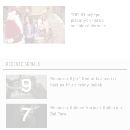
TOP 10 nejlépe
placených herců
seriálové historie
RECENZE SERIÁLŮ
9
Recenze: Rytíř Sedmi království
hází na Hru o trůny bobek
7
Recenze: Kabinet kuriozit Guillerma
Del Tora