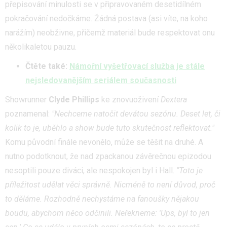
přepisování minulosti se v připravovaném desetidílném
pokračování nedočkáme. Žádná postava (asi víte, na koho
narážím) neobživne, přičemž materiál bude respektovat onu
několikaletou pauzu.
Čtěte také:
Námořní vyšetřovací služba je stále
nejsledovanějším seriálem současnosti
Showrunner
Clyde Phillips
ke znovuoživení
Dextera
poznamenal:
"Nechceme natočit devátou sezónu. Deset let, či
kolik to je, uběhlo a show bude tuto skutečnost reflektovat."
Komu původní finále nevonělo, může se těšit na druhé. A
nutno podotknout, že nad zpackanou závěrečnou epizodou
nesoptili pouze diváci, ale nespokojen byl i Hall.
"Toto je
příležitost udělat věci správně. Nicméně to není důvod, proč
to děláme. Rozhodně nechystáme na fanoušky nějakou
boudu, abychom něco odčinili. Neřekneme: 'Ups, byl to jen