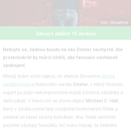
Showtime
Zobrazit dalších 13 obrázků
Nebojte se, žádnou boudu na nás Dexter nechystá. Ale
protentokrát by tvůrci chtěli, aby fanoušci odcházeli
spokojení.
Minulý týden vyšlo najevo, že stanice
Showtime
chystá
seriálový návrat
kultovního seriálu
Dexter
, v němž forenzní
expert po práci nekompromisně vraždí zločince, násilníky a
další pakáž. V hlavní roli se znovu objeví
Michael C. Hall
,
který v závěru osmé řady rozdýchal kontroverzní finále a
odebral se kácet stromy bůhvíkam. Ano, finále namíchlo
početné zástupy fanoušků, leč tvůrci hlásají, že žádného