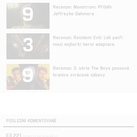
9
Recenze: Monstrum: Příběh
Jeffreyho Dahmera
3
Recenze: Resident Evil: Lék patří
mezi nejhorší herní adaptace
9
Recenze: 3. série The Boys posouvá
hranice zvrácené zábavy
POSLEDNÍ KOMENTOVANÉ
221
FILM | 22.04.2026 08:53