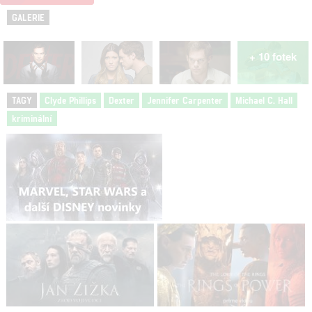
GALERIE
+ 10 fotek
TAGY
Clyde Phillips
Dexter
Jennifer Carpenter
Michael C. Hall
kriminální