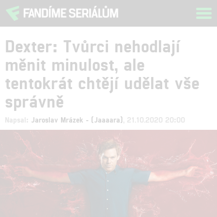
Tog
navi
Dexter: Tvůrci nehodlají
měnit minulost, ale
tentokrát chtějí udělat vše
správně
Napsal:
Jaroslav Mrázek - (Jaaaara)
, 21.10.2020 20:00