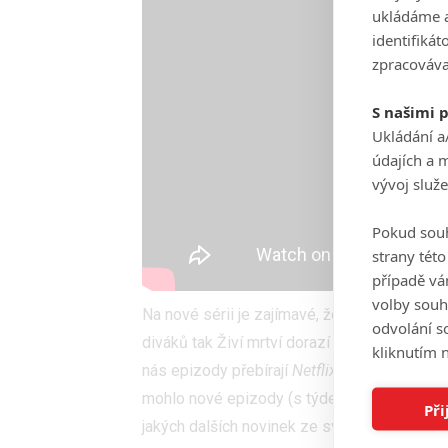
ukládáme a
identifiká
zpracováva
S našimi 
Ukládání a
údajích a 
vývoj služ
Pokud souh
strany tét
případě vá
volby souh
Na nové sérii je zajímavé, že bude vedle st
odvolání s
diváků tak Živí mrtví dorazí už 25. února. N
kliknutím n
nás epizody přebírají
Netflix
i
HBO Go
, nic
mohlo nové epizody (s týdeními rozestupy)
Při
jakých dalších novinek ze světa
Živých mrtv