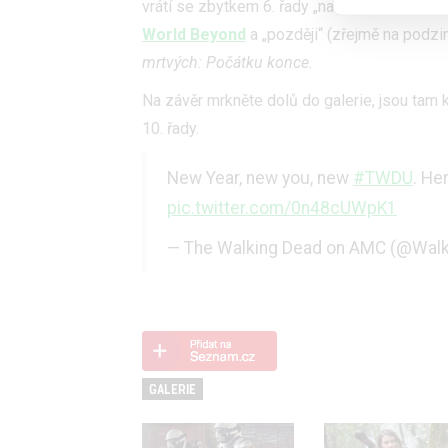
vrátí se zbytkem 6. řady „na jaře“, někdy bě
World Beyond
a „později“ (zřejmě na podz
mrtvých: Počátku konce.
Na závěr mrkněte dolů do galerie, jsou tam
10. řady.
New Year, new you, new
#TWDU
. He
pic.twitter.com/0n48cUWpK1
— The Walking Dead on AMC (@Wa
GALERIE