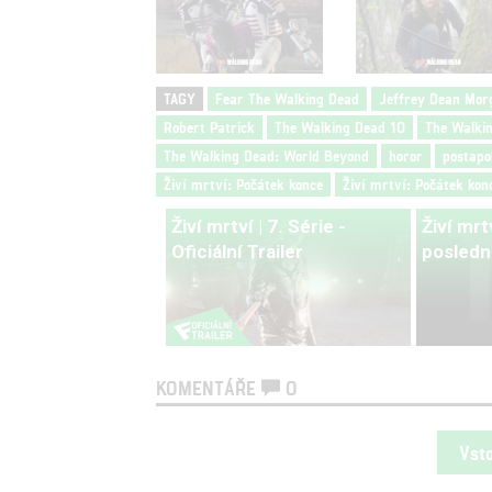
TAGY
Fear The Walking Dead
Jeffrey Dean Mor
Robert Patrick
The Walking Dead 10
The Walki
The Walking Dead: World Beyond
horor
postapo
Živí mrtví: Počátek konce
Živí mrtví: Počátek kon
Živí mrtví | 7. Série -
Živí mrt
Oficiální Trailer
posledn
KOMENTÁŘE
0
Vst