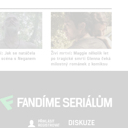
í: Jak se natáčela
Živí mrtví: Maggie několik let
 scéna s Neganem
po tragické smrti Glenna čeká
milostný románek z komiksu
DISKUZE
PŘIHLÁSIT
REGISTROVAT