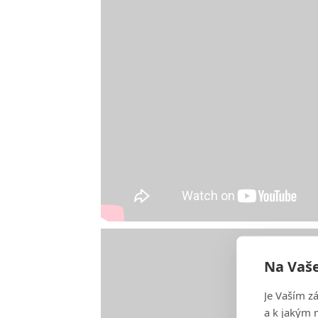
Na Vaše
Je Vaším z
a k jakým 