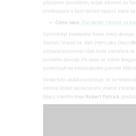
půlročním zpožděním, avšak zároveň se fano
prodloužena o šest dalších epizod, které se 
Čtěte také:
Živí mrtví: Chystá se k
Čerstvě byl zveřejněný trailer, který ukazuje
Šeptači. Vracejí se staří známí jako Daryl (
N
zvýšená pozornost však bude zaměřená na 
prostého důvodu: Po čase se vrátila Maggie
pořád touží po plnohodnotné pomstě. Měli 
Vedle toho ukázka potvrzuje, že se hrdino
klíčové lidské společenství známé z komiks
Mays, kterého hraje
Robert Patrick
, předs