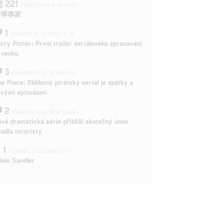
221
FILM | 22.04.2026 08:53
拆彈專家
1
ČLÁNEK | 26.03.2026 15:15
rry Potter: První trailer seriálového zpracování
 venku
3
ČLÁNEK | 15.03.2026 14:56
e Piece: Oblíbený pirátský seriál je zpátky s
ovými epizodami
2
ČLÁNEK | 15.03.2026 13:24
vá dramatická série přiblíží skutečný únos
tadla teroristy
1
OSOBA | 15.02.2026 21:37
dam Sandler