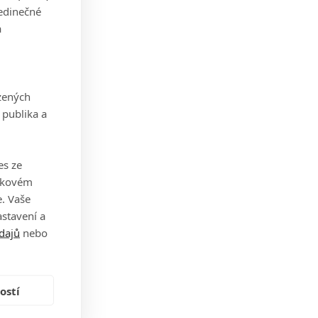
jedinečné
a
zených
 publika a
es ze
takovém
. Vaše
stavení a
dajů
nebo
ostí