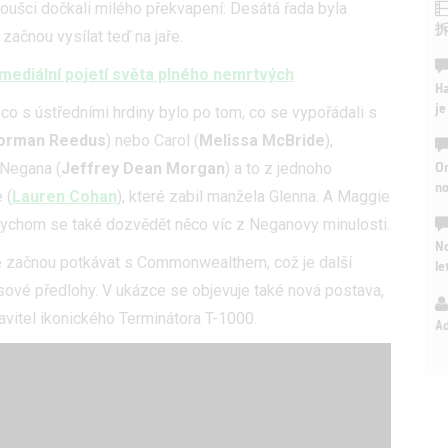
ušci dočkali milého překvapení: Desátá řada byla
začnou vysílat teď na jaře.
omediální pojetí světa plného nemrtvých
Ha
je
, co s ústředními hrdiny bylo po tom, co se vypořádali s
orman Reedus
) nebo Carol (
Melissa McBride
),
On
Negana (
Jeffrey Dean Morgan
) a to z jednoho
n
 (
Lauren Cohan
), které zabil manžela Glenna. A Maggie
bychom se také dozvědět něco víc z Neganovy minulosti.
No
vé začnou potkávat s Commonwealthem, což je další
le
ové předlohy. V ukázce se objevuje také nová postava,
tavitel ikonického Terminátora T-1000.
A