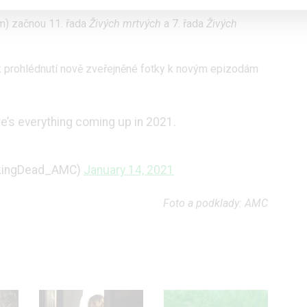
hem roku dorazí druhá řada seriálu
The Walking Dead:
im) začnou 11. řada
Živých mrtvých
a 7. řada
Živých
 k prohlédnutí nově zveřejněné fotky k novým epizodám
re’s everything coming up in 2021.
lkingDead_AMC)
January 14, 2021
Foto a podklady: AMC