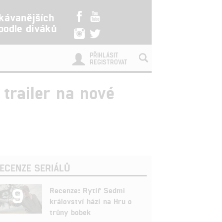
kávanějších
 podle diváků
PŘIHLÁSIT
REGISTROVAT
 trailer na nové
ECENZE SERIÁLŮ
9
Recenze: Rytíř Sedmi
království hází na Hru o
trůny bobek