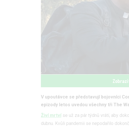
Zobrazi
V upoutávce se představují bojovníci 
epizody letos uvedou všechny tři The Wa
Živí mrtví
se už za pár týdnů vrátí, aby doko
dubnu. Kvůli pandemii se nepodařilo dokonč