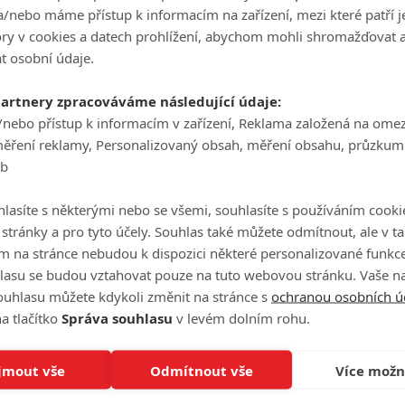
/nebo máme přístup k informacím na zařízení, mezi které patří 
tory v cookies a datech prohlížení, abychom mohli shromažďovat 
t osobní údaje.
partnery zpracováváme následující údaje:
/nebo přístup k informacím v zařízení, Reklama založená na ome
měření reklamy, Personalizovaný obsah, měření obsahu, průzkum
eb
lasíte s některými nebo se všemi, souhlasíte s používáním cooki
o stránky a pro tyto účely. Souhlas také můžete odmítnout, ale v 
m na stránce nebudou k dispozici některé personalizované funkce
lasu se budou vztahovat pouze na tuto webovou stránku. Vaše na
anice
AMC
uváděna také na službě
AMC+
. Pro část
ouhlasu můžete kdykoli změnit na stránce s
ochranou osobních ú
ásledující epizody přijdou vždy s týdenním rozestupem. U
a tlačítko
Správa souhlasu
v levém dolním rohu.
méně
Netflix
se zpožděním. Odhadujeme, že
HBO
by u nás
 uvádět od 1. března. Zároveň také bylo oznámeno,
jmout vše
Odmítnout vše
Více možn
ých
se letos dočkáme.
Živí mrtví: Počátek konce
se