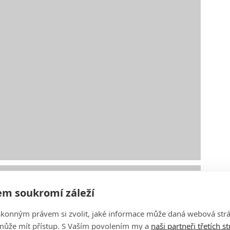
m soukromí záleží
ákonným právem si zvolit, jaké informace může daná webová strá
může mít přístup. S Vaším povolením my a
naši partneři třetích s