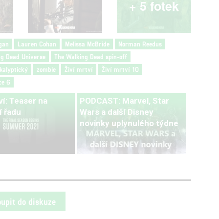
+ 5 fotek
gan
Lauren Cohan
Melissa McBride
Norman Reedus
ng Dead Universe
The Walking Dead spin-off
kalyptický
zombie
Živí mrtví
Živí mrtví 10
ce 6
ví: Teaser na
PODCAST: Marvel, Star
í řadu
Wars a další Disney
novinky uplynulého týdne
oupit do diskuze