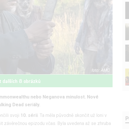
AMC
t dalších 8 obrázků
Commonwealthu nebo Neganova minulost. Nové
lking Dead seriály.
nčili svoji
10. sérii
. Ta měla původně skončit už loni v
P
it závěrečnou epizodu včas. Byla uvedena až se zhruba