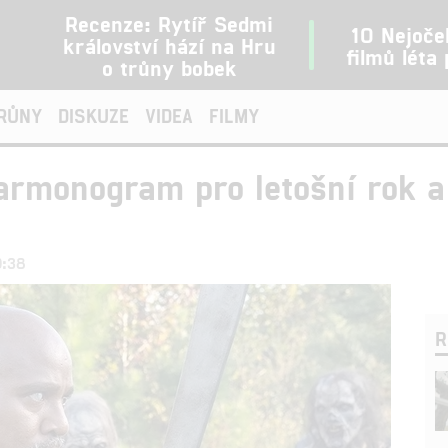
Recenze: Rytíř Sedmi
10 Nejoče
království hází na Hru
filmů léta
o trůny bobek
TRŮNY
DISKUZE
VIDEA
FILMY
harmonogram pro letošní rok a
9:38
R