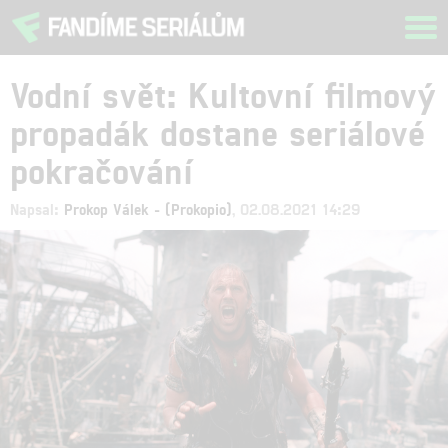
Tog
navi
Vodní svět: Kultovní filmový
propadák dostane seriálové
pokračování
Napsal:
Prokop Válek - (Prokopio)
, 02.08.2021 14:29