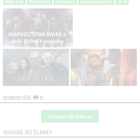
Vodní svět
Waterworld
dystopický
postapokalyptický
sci-fi
KOMENTÁŘE
0
Vstoupit do diskuze
SOUVISEJÍCÍ ČLÁNKY