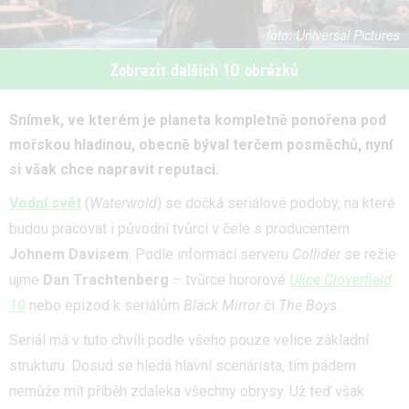
Universal Pictures
Zobrazit dalších 10 obrázků
Snímek, ve kterém je planeta kompletně ponořena pod
mořskou hladinou, obecně býval terčem posměchů, nyní
si však chce napravit reputaci.
Vodní svět
(
Waterwold
) se dočká seriálové podoby, na které
budou pracovat i původní tvůrci v čele s producentem
Johnem Davisem
. Podle informací serveru
Collider
se režie
ujme
Dan Trachtenberg
– tvůrce hororové
Ulice Cloverfield
10
nebo epizod k seriálům
Black Mirror
či
The Boys
.
Seriál má v tuto chvíli podle všeho pouze velice základní
strukturu. Dosud se hledá hlavní scenárista, tím pádem
nemůže mít příběh zdaleka všechny obrysy. Už teď však