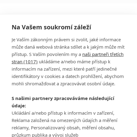
Na Vašem soukromí záleží
Je Vaším zákonným právem si zvolit, jaké informace
může daná webová stránka sdílet a k jakým může mít
přístup. S Vaším povolením my a
naši partneři třetích
stran (1017)
ukládáme a/nebo máme přístup k
informacím na zařízení, mezi které patří jedinečné
DISKUZE
PŘIHLÁSIT
identifikátory v cookies a datech prohlížení, abychom
REGISTROVAT
mohli shromažďovat a zpracovávat osobní údaje.
Šéfredaktorkou webu je
Petr Slavík
, e-mail
serialy@fandimefilmu.cz
S našimi partnery zpracováváme následující
údaje:
Máte-li zájem o inzerci na našem webu napište nám na e-mail
studio@koncal.com
Ukládání a/nebo přístup k informacím v zařízení,
Reklama založená na omezených údajích a měření
Ochrana osobních údajů
|
Zásady používání cookies
|
Pravidla webu
|
reklamy, Personalizovaný obsah, měření obsahu,
Upravit nastavení soukromí
průzkum publika a vývoj služeb