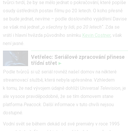
tvůrci tvrdí, že by se mělo jednat o pokračování, které popíše
osudy ústředních postav filmu po 20 letech. O koho přesně
se bude jednat, nevíme – podle doslovného vyjádření Davise
se však má jednat „
o všechny ty lidi, po 20 letech
“. Zda se
vrátí i hlavní hvězda původního snímku
Kevin Costner
, však
není jasné.
Vetřelec: Seriálové zpracování přinese
třídní střet
Podle tvůrců si už seriál rovněž našel domov na některé
streamovací službě, která nebyla upřesněna. Vzhledem
k tomu, že nad vývojem údajně dohlíží
Universal Television
, je
ale vysoce pravděpodobné, že se tím domovem stane
platforma
Peacock
. Další informace v tuto chvíli nejsou
dostupné.
Vodní svět se během dekád od své premiéry v roce 1995