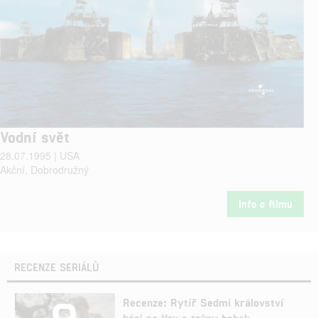
Vodní svět
28.07.1995 | USA
Akční, Dobrodružný
Info o filmu
RECENZE SERIÁLŮ
9
Recenze: Rytíř Sedmi království
hází na Hru o trůny bobek