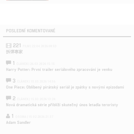
POSLEDNÍ KOMENTOVANÉ
221
FILM | 22.04.2026 08:53
拆彈專家
1
ČLÁNEK | 26.03.2026 15:15
Harry Potter: První trailer seriálového zpracování je venku
3
ČLÁNEK | 15.03.2026 14:56
One Piece: Oblíbený pirátský seriál je zpátky s novými epizodami
2
ČLÁNEK | 15.03.2026 13:24
Nová dramatická série přiblíží skutečný únos letadla teroristy
1
OSOBA | 15.02.2026 21:37
Adam Sandler