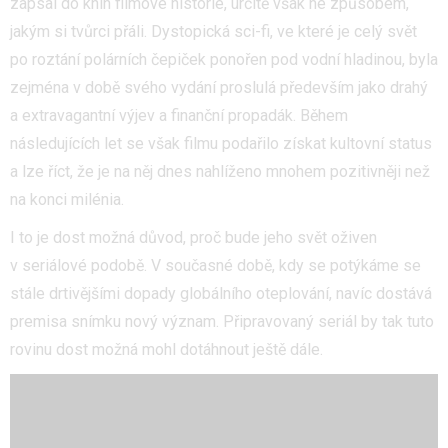
zapsal do knih filmové historie, určitě však ne způsobem,
jakým si tvůrci přáli. Dystopická sci-fi, ve které je celý svět
po roztání polárních čepiček ponořen pod vodní hladinou, byla
zejména v době svého vydání proslulá především jako drahý
a extravagantní výjev a finanční propadák. Během
následujících let se však filmu podařilo získat kultovní status
a lze říct, že je na něj dnes nahlíženo mnohem pozitivněji než
na konci milénia.
I to je dost možná důvod, proč bude jeho svět oživen
v seriálové podobě. V současné době, kdy se potýkáme se
stále drtivějšími dopady globálního oteplování, navíc dostává
premisa snímku nový význam. Připravovaný seriál by tak tuto
rovinu dost možná mohl dotáhnout ještě dále.