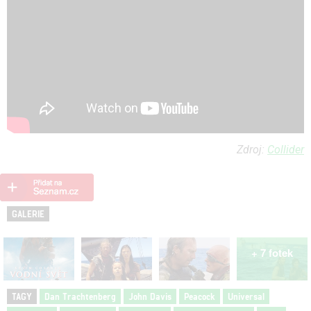
Zdroj:
Collider
GALERIE
+ 7 fotek
TAGY
Dan Trachtenberg
John Davis
Peacock
Universal