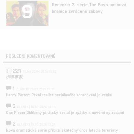
9
Recenze: 3. série The Boys posouvá
hranice zvrácené zábavy
POSLEDNÍ KOMENTOVANÉ
221
FILM | 22.04.2026 08:53
拆彈專家
1
ČLÁNEK | 26.03.2026 15:15
Harry Potter: První trailer seriálového zpracování je venku
3
ČLÁNEK | 15.03.2026 14:56
One Piece: Oblíbený pirátský seriál je zpátky s novými epizodami
2
ČLÁNEK | 15.03.2026 13:24
Nová dramatická série přiblíží skutečný únos letadla teroristy