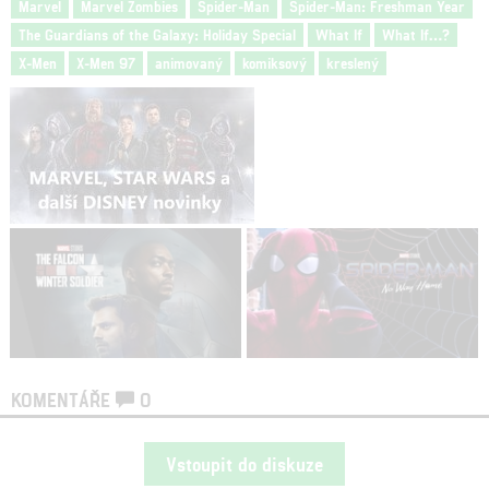
Marvel
Marvel Zombies
Spider-Man
Spider-Man: Freshman Year
The Guardians of the Galaxy: Holiday Special
What If
What If…?
X-Men
X-Men 97
animovaný
komiksový
kreslený
KOMENTÁŘE
0
Vstoupit do diskuze