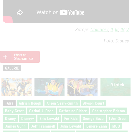
Zdroje:
Collider I
,
II
,
III
,
IV
,
V
Foto: Disney
GALERIE
+ 9 fotek
TAGY
Adrian Hough
Alison Sealy-Smith
Alyson Court
Baby Groot
Cathal J. Dodd
Catherine Disher
Christopher Britton
Disney
Disney+
Eric Lewald
Fox Kids
George Buza
I Am Groot
James Gunn
Jeff Trammell
Julia Lewald
Lenore Zann
MCU