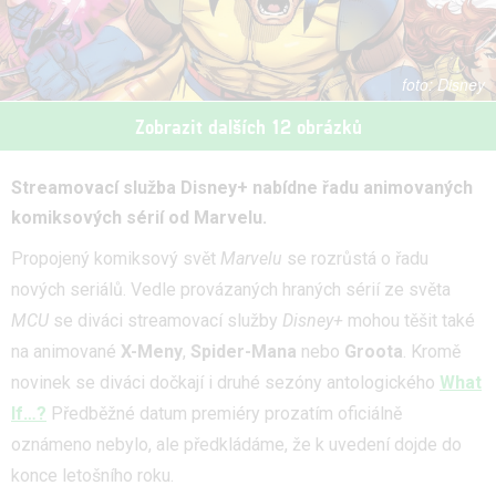
Disney
Zobrazit dalších 12 obrázků
Streamovací služba Disney+ nabídne řadu animovaných
komiksových sérií od Marvelu.
Propojený komiksový svět
Marvelu
se rozrůstá o řadu
nových seriálů. Vedle provázaných hraných sérií ze světa
MCU
se diváci streamovací služby
Disney+
mohou těšit také
na animované
X-Meny
,
Spider-Mana
nebo
Groota
. Kromě
novinek se diváci dočkají i druhé sezóny antologického
What
If…?
Předběžné datum premiéry prozatím oficiálně
oznámeno nebylo, ale předkládáme, že k uvedení dojde do
konce letošního roku.