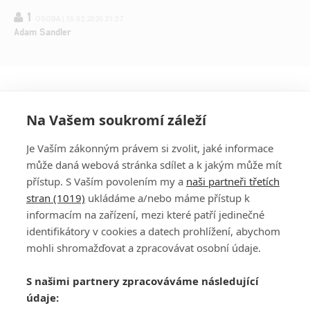
1
OSOBA | 15.02.2026 21:37
Adam Sandler
Na Vašem soukromí záleží
Je Vaším zákonným právem si zvolit, jaké informace
může daná webová stránka sdílet a k jakým může mít
přístup. S Vaším povolením my a
naši partneři třetích
stran (1019)
ukládáme a/nebo máme přístup k
informacím na zařízení, mezi které patří jedinečné
DISKUZE
PŘIHLÁSIT
identifikátory v cookies a datech prohlížení, abychom
REGISTROVAT
mohli shromažďovat a zpracovávat osobní údaje.
Šéfredaktorkou webu je
Petr Slavík
, e-mail
serialy@fandimefilmu.cz
S našimi partnery zpracováváme následující
údaje:
Máte-li zájem o inzerci na našem webu napište nám na e-mail