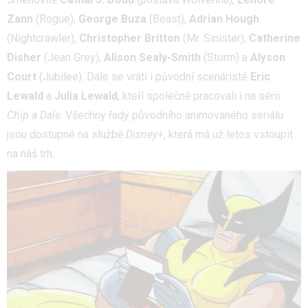
Zann
(Rogue),
George Buza
(Beast),
Adrian
Hough
(Nightcrawler),
Christopher Britton
(Mr. Sinister),
Catherine
Disher
(Jean Grey),
Alison Sealy-Smith
(Storm) a
Alyson
Court
(Jubilee). Dále se vrátí i původní scenáristé
Eric
Lewald
a
Julia Lewald
, kteří společně pracovali i na sérii
Chip a Dale
. Všechny řady původního animovaného seriálu
jsou dostupné na službě
Disney+
, která má už letos vstoupit
na náš trh.