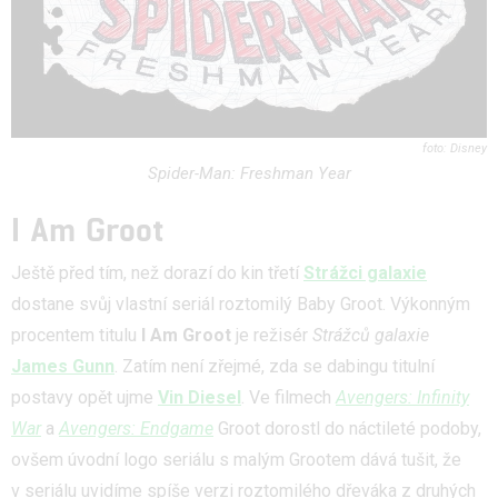
Disney
Spider-Man: Freshman Year
I Am Groot
Ještě před tím, než dorazí do kin třetí
Strážci galaxie
dostane svůj vlastní seriál roztomilý Baby Groot. Výkonným
procentem titulu
I Am Groot
je režisér
Strážců galaxie
James Gunn
. Zatím není zřejmé, zda se dabingu titulní
postavy opět ujme
Vin Diesel
. Ve filmech
Avengers: Infinity
War
a
Avengers: Endgame
Groot dorostl do náctileté podoby,
ovšem úvodní logo seriálu s malým Grootem dává tušit, že
v seriálu uvidíme spíše verzi roztomilého dřeváka z druhých