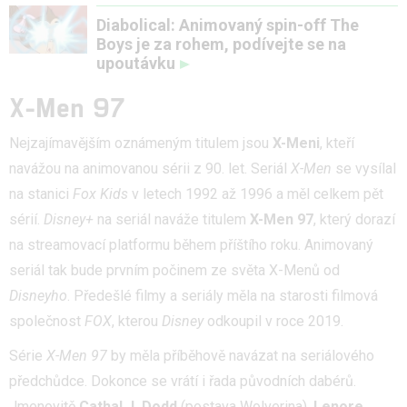
Diabolical: Animovaný spin-off The
Boys je za rohem, podívejte se na
upoutávku
X-Men 97
Nejzajímavějším oznámeným titulem jsou
X-Meni
, kteří
navážou na animovanou sérii z 90. let. Seriál
X-Men
se vysílal
na stanici
Fox Kids
v letech 1992 až 1996 a měl celkem pět
sérií.
Disney+
na seriál naváže titulem
X-Men 97
, který dorazí
na streamovací platformu během příštího roku. Animovaný
seriál tak bude prvním počinem ze světa X-Menů od
Disneyho
. Předešlé filmy a seriály měla na starosti filmová
společnost
FOX
, kterou
Disney
odkoupil v roce 2019.
Série
X-Men 97
by měla příběhově navázat na seriálového
předchůdce. Dokonce se vrátí i řada původních dabérů.
Jmenovitě
Cathal J. Dodd
(postava Wolverina),
Lenore