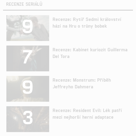
RECENZE SERIÁLŮ
9
Recenze: Rytíř Sedmi království
hází na Hru o trůny bobek
7
Recenze: Kabinet kuriozit Guillerma
Del Tora
9
Recenze: Monstrum: Příběh
Jeffreyho Dahmera
3
Recenze: Resident Evil: Lék patří
mezi nejhorší herní adaptace