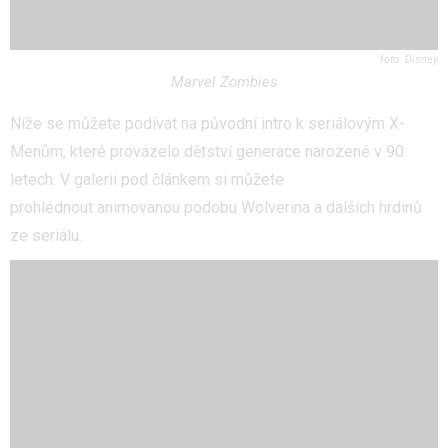
Disney
Marvel Zombies
Níže se můžete podívat na původní intro k seriálovým X-
Menům, které provázelo dětství generace narozené v 90.
letech. V galerii pod článkem si můžete
prohlédnout animovanou podobu Wolverina a dalších hrdinů
ze seriálu.