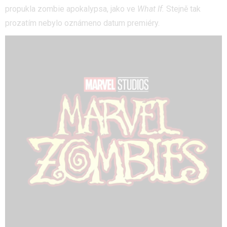
propukla zombie apokalypsa, jako ve
What If.
Stejně tak
prozatím nebylo oznámeno datum premiéry.