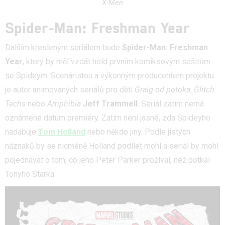
X-Men
Spider-Man: Freshman Year
Dalším kresleným seriálem bude
Spider-Man: Freshman
Year
, který by měl vzdát hold prvním komiksovým sešitům
se Spideym. Scenáristou a výkonným producentem projektu
je autor animovaných seriálů pro děti
Graig od potoka
,
Glitch
Techs
nebo
Amphibia
Jeff Trammell
. Seriál zatím nemá
oznámené datum premiéry. Zatím není jasné, zda Spideyho
nadabuje
Tom Holland
nebo někdo jiný. Podle jistých
náznaků by se nicméně Holland podílet mohl a seriál by mohl
pojednávat o tom, co jeho Peter Parker prožíval, než potkal
Tonyho Starka.