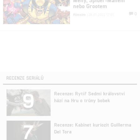
nebo Grootem
0
filmsim
| 28.01.2022 17:01
RECENZE SERIÁLŮ
9
Recenze: Rytíř Sedmi království
hází na Hru o trůny bobek
7
Recenze: Kabinet kuriozit Guillerma
Del Tora