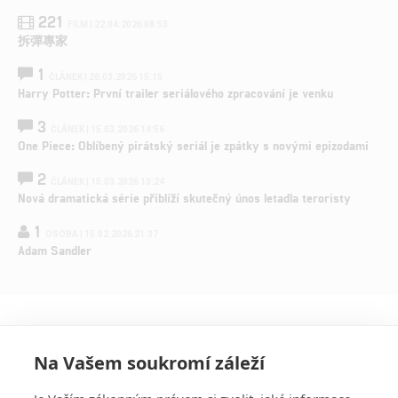
221
FILM | 22.04.2026 08:53
拆彈專家
1
ČLÁNEK | 26.03.2026 15:15
Harry Potter: První trailer seriálového zpracování je venku
3
ČLÁNEK | 15.03.2026 14:56
One Piece: Oblíbený pirátský seriál je zpátky s novými epizodami
2
ČLÁNEK | 15.03.2026 13:24
Nová dramatická série přiblíží skutečný únos letadla teroristy
1
OSOBA | 15.02.2026 21:37
Adam Sandler
Na Vašem soukromí záleží