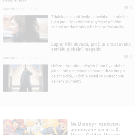
3
Anarvin
| 16.01.2021 18:00
Zdaleka nejlepší českou novinkou letošního
roku jsou dva zdánlivě obyčejné příběhy
známé moderátorky a běžné podnikatelky.
Lupin: Pět důvodů, proč je z tuctového
seriálu globální megahit
5
Anarvin
| 20.01.2021 14:33
Hvězda Nedotknutelných Omar Sy dokázal
jako lupič gentleman uhranout divákům po
celém světě, i když je seriál ve skutečnosti
celkem průměrný.
Na Disney+ vzniknou
animované série s X-
Meny, Spider-Manem