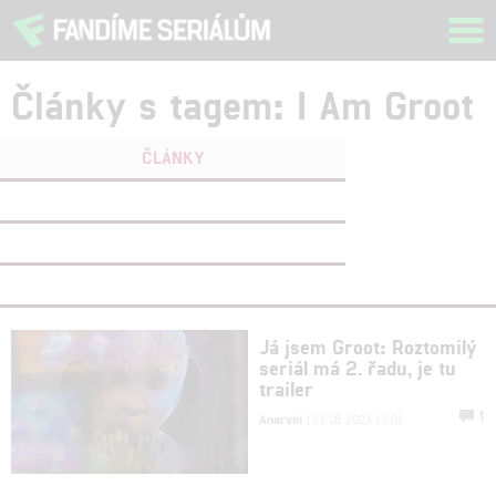
Tog
navi
Články s tagem: I Am Groot
ČLÁNKY
FILMY
(0)
OSOBY
(0)
VIDEA
(0)
Já jsem Groot: Roztomilý
seriál má 2. řadu, je tu
trailer
1
Anarvin
| 31.08.2023 13:01