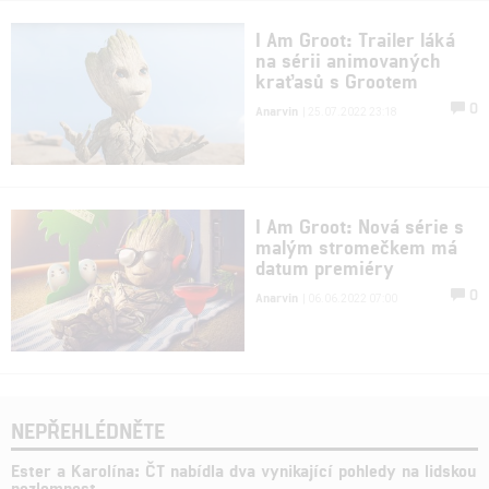
I Am Groot: Trailer láká
na sérii animovaných
kraťasů s Grootem
0
Anarvin
| 25.07.2022 23:18
I Am Groot: Nová série s
malým stromečkem má
datum premiéry
0
Anarvin
| 06.06.2022 07:00
NEPŘEHLÉDNĚTE
Ester a Karolína: ČT nabídla dva vynikající pohledy na lidskou
nezlomnost