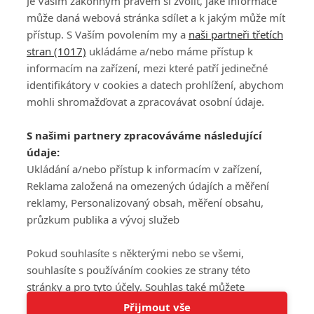
Je Vaším zákonným právem si zvolit, jaké informace
může daná webová stránka sdílet a k jakým může mít
přístup. S Vaším povolením my a
naši partneři třetích
stran (1017)
ukládáme a/nebo máme přístup k
informacím na zařízení, mezi které patří jedinečné
DISKUZE
PŘIHLÁSIT
identifikátory v cookies a datech prohlížení, abychom
REGISTROVAT
mohli shromažďovat a zpracovávat osobní údaje.
Šéfredaktorkou webu je
Petr Slavík
, e-mail
serialy@fandimefilmu.cz
S našimi partnery zpracováváme následující
údaje:
Máte-li zájem o inzerci na našem webu napište nám na e-mail
Ukládání a/nebo přístup k informacím v zařízení,
studio@koncal.com
Reklama založená na omezených údajích a měření
Ochrana osobních údajů
|
Zásady používání cookies
|
Pravidla webu
|
reklamy, Personalizovaný obsah, měření obsahu,
Upravit nastavení soukromí
průzkum publika a vývoj služeb
Pokud souhlasíte s některými nebo se všemi,
souhlasíte s používáním cookies ze strany této
stránky a pro tyto účely. Souhlas také můžete
Tato stránka používá soubory cookies.
odmítnout, ale v takovém případě vám na stránce
Přijmout vše
© 2016 – 2026 FandimeSerialum.cz / All rights reserved /