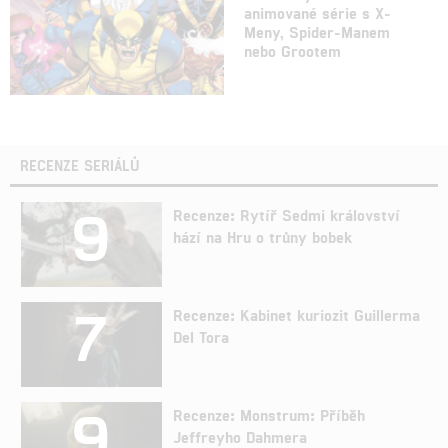
animované série s X-
Meny, Spider-Manem
nebo Grootem
RECENZE SERIÁLŮ
9
Recenze: Rytíř Sedmi království
hází na Hru o trůny bobek
7
Recenze: Kabinet kuriozit Guillerma
Del Tora
9
Recenze: Monstrum: Příběh
Jeffreyho Dahmera