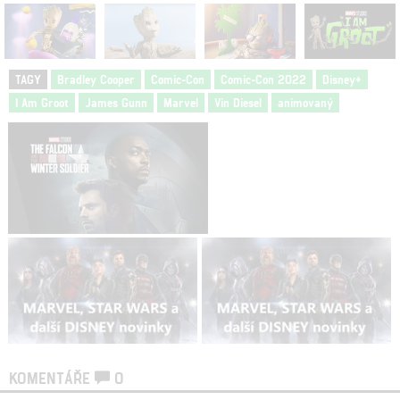
TAGY
Bradley Cooper
Comic-Con
Comic-Con 2022
Disney+
I Am Groot
James Gunn
Marvel
Vin Diesel
animovaný
KOMENTÁŘE
0