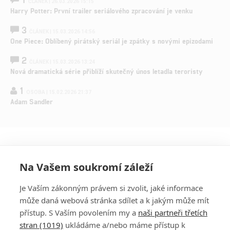
ČLÁNEK | 26.03.2026 15:15
Harry Potter: První trailer seriálového zpracování je venku
3
ČLÁNEK | 15.03.2026 14:56
One Piece: Oblíbený pirátský seriál je zpátky s novými epizodami
2
ČLÁNEK | 15.03.2026 13:24
Nová dramatická série přiblíží skutečný únos letadla teroristy
1
OSOBA | 15.02.2026 21:37
Adam Sandler
Na Vašem soukromí záleží
Je Vaším zákonným právem si zvolit, jaké informace
může daná webová stránka sdílet a k jakým může mít
přístup. S Vaším povolením my a
naši partneři třetích
stran (1019)
ukládáme a/nebo máme přístup k