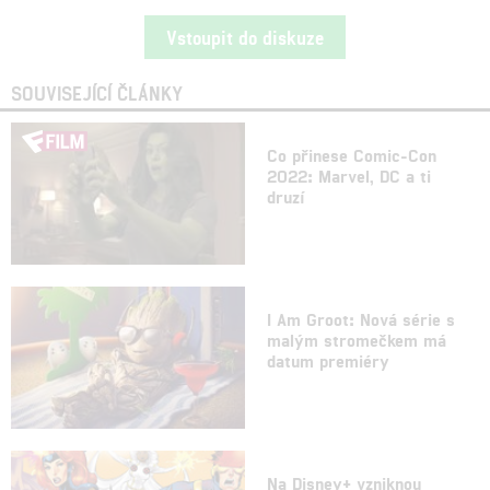
Vstoupit do diskuze
SOUVISEJÍCÍ ČLÁNKY
Co přinese Comic-Con
2022: Marvel, DC a ti
druzí
I Am Groot: Nová série s
malým stromečkem má
datum premiéry
Na Disney+ vzniknou