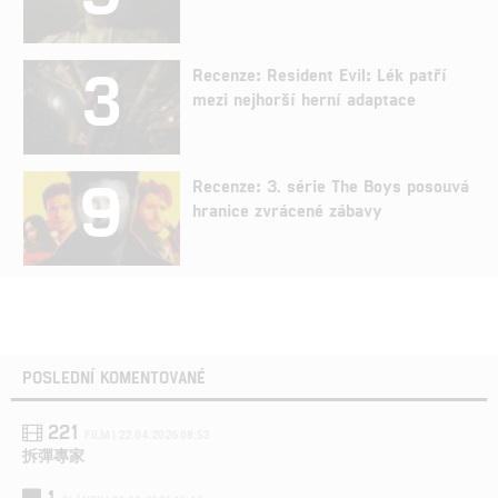
3
Recenze: Resident Evil: Lék patří
mezi nejhorší herní adaptace
9
Recenze: 3. série The Boys posouvá
hranice zvrácené zábavy
POSLEDNÍ KOMENTOVANÉ
221
FILM | 22.04.2026 08:53
拆彈專家
1