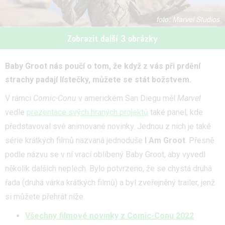
Marvel Studios
Zobrazit další 3 obrázky
Baby Groot nás poučí o tom, že když z vás při prdění
strachy padají lístečky, můžete se stát božstvem.
V rámci
Comic-Conu
v americkém San Diegu měl
Marvel
vedle
prezentace svých hraných projektů
také panel, kde
představoval své animované novinky. Jednou z nich je také
série krátkých filmů nazvaná jednoduše
I Am Groot
. Přesně
podle názvu se v ní vrací oblíbený Baby Groot, aby vyvedl
několik dalších neplech. Bylo potvrzeno, že se chystá druhá
řada (druhá várka krátkých filmů) a byl zveřejněný trailer, jenž
si můžete přehrát níže.
Všechny filmové novinky z Comic-Conu 2022