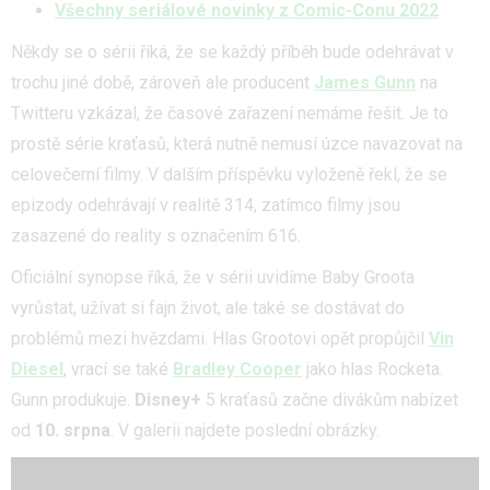
Všechny seriálové novinky z Comic-Conu 2022
Někdy se o sérii říká, že se každý příběh bude odehrávat v
trochu jiné době, zároveň ale producent
James Gunn
na
Twitteru vzkázal, že časové zařazení nemáme řešit. Je to
prostě série kraťasů, která nutně nemusí úzce navazovat na
celovečerní filmy. V dalším příspěvku vyloženě řekl, že se
epizody odehrávají v realitě 314, zatímco filmy jsou
zasazené do reality s označením 616.
Oficiální synopse říká, že v sérii uvidíme Baby Groota
vyrůstat, užívat si fajn život, ale také se dostávat do
problémů mezi hvězdami. Hlas Grootovi opět propůjčil
Vin
Diesel
, vrací se také
Bradley Cooper
jako hlas Rocketa.
Gunn produkuje.
Disney+
5 kraťasů začne divákům nabízet
od
10. srpna
. V galerii najdete poslední obrázky.