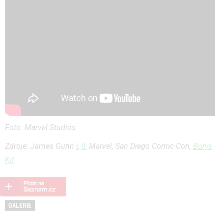
Foto: Marvel Studios
Zdroje: James Gunn
I
,
II
, Marvel, San Diego Comic-Con,
Borys
Kit
GALERIE