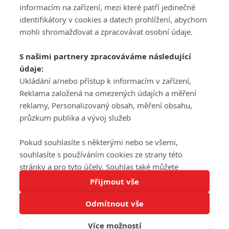
informacím na zařízení, mezi které patří jedinečné
DISKUZE
PŘIHLÁSIT
identifikátory v cookies a datech prohlížení, abychom
REGISTROVAT
mohli shromažďovat a zpracovávat osobní údaje.
Šéfredaktorkou webu je
Petr Slavík
, e-mail
serialy@fandimefilmu.cz
S našimi partnery zpracováváme následující
údaje:
Máte-li zájem o inzerci na našem webu napište nám na e-mail
studio@koncal.com
Ukládání a/nebo přístup k informacím v zařízení,
Reklama založená na omezených údajích a měření
Ochrana osobních údajů
|
Zásady používání cookies
|
Pravidla webu
|
reklamy, Personalizovaný obsah, měření obsahu,
Upravit nastavení soukromí
průzkum publika a vývoj služeb
Pokud souhlasíte s některými nebo se všemi,
souhlasíte s používáním cookies ze strany této
stránky a pro tyto účely. Souhlas také můžete
Tato stránka používá soubory cookies.
odmítnout, ale v takovém případě vám na stránce
Přijmout vše
© 2016 – 2026 FandimeSerialum.cz / All rights reserved /
Více informací
nebudou k dispozici některé personalizované funkce.
Provozovatel webu je Koncal studio s.r.o.
Odmítnout vše
Vaše volby souhlasu se budou vztahovat pouze na
Rozumím
tuto webovou stránku. Vaše nastavení a odvolání
Více možností
Koncal studio s.r.o., IČO: 03604071, Lýskova 2073/57, Stodůlky, 155
souhlasu můžete kdykoli změnit na stránce s