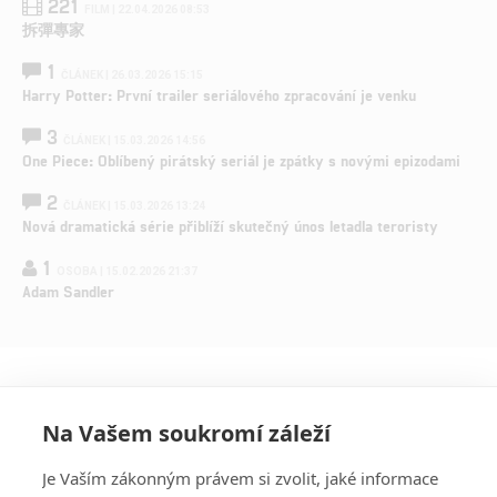
221
FILM | 22.04.2026 08:53
拆彈專家
1
ČLÁNEK | 26.03.2026 15:15
Harry Potter: První trailer seriálového zpracování je venku
3
ČLÁNEK | 15.03.2026 14:56
One Piece: Oblíbený pirátský seriál je zpátky s novými epizodami
2
ČLÁNEK | 15.03.2026 13:24
Nová dramatická série přiblíží skutečný únos letadla teroristy
1
OSOBA | 15.02.2026 21:37
Adam Sandler
Na Vašem soukromí záleží
Je Vaším zákonným právem si zvolit, jaké informace