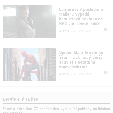
Lanterns: V posledním
traileru vypadá
komiksová novinka od
HBO zatraceně dobře
0
Anarvin
| 30.07.2026 22:58
Spider-Man: Freshman
Year – Jak nový seriál
souvisí s ostatními
marvelovkami
0
Anarvin
| 30.07.2022 23:39
NEPŘEHLÉDNĚTE
Ester a Karolína: ČT nabídla dva vynikající pohledy na lidskou
nezlomnost