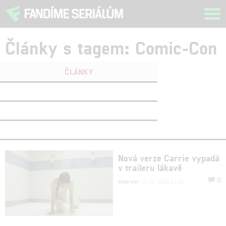
Tog
navi
Články s tagem: Comic-Con
ČLÁNKY
FILMY
(0)
OSOBY
(0)
VIDEA
(0)
Nová verze Carrie vypadá
v traileru lákavě
0
Anarvin
| 31.07.2026 23:00