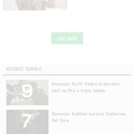
číst další
RECENZE SERIÁLŮ
9
Recenze: Rytíř Sedmi království
hází na Hru o trůny bobek
7
Recenze: Kabinet kuriozit Guillerma
Del Tora