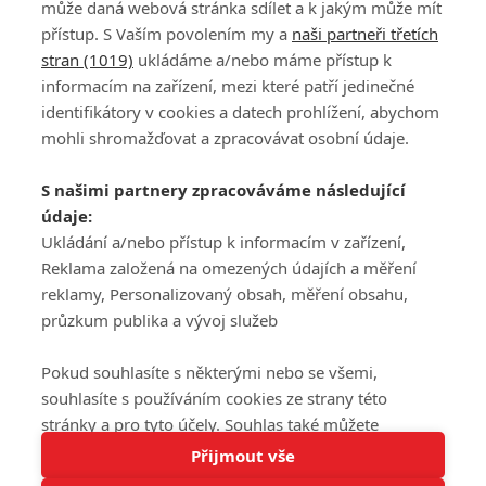
může daná webová stránka sdílet a k jakým může mít
přístup. S Vaším povolením my a
naši partneři třetích
stran (1019)
ukládáme a/nebo máme přístup k
informacím na zařízení, mezi které patří jedinečné
DISKUZE
PŘIHLÁSIT
identifikátory v cookies a datech prohlížení, abychom
REGISTROVAT
mohli shromažďovat a zpracovávat osobní údaje.
Šéfredaktorkou webu je
Petr Slavík
, e-mail
serialy@fandimefilmu.cz
S našimi partnery zpracováváme následující
údaje:
Máte-li zájem o inzerci na našem webu napište nám na e-mail
studio@koncal.com
Ukládání a/nebo přístup k informacím v zařízení,
Reklama založená na omezených údajích a měření
Ochrana osobních údajů
|
Zásady používání cookies
|
Pravidla webu
|
reklamy, Personalizovaný obsah, měření obsahu,
Upravit nastavení soukromí
průzkum publika a vývoj služeb
Pokud souhlasíte s některými nebo se všemi,
souhlasíte s používáním cookies ze strany této
stránky a pro tyto účely. Souhlas také můžete
Tato stránka používá soubory cookies.
odmítnout, ale v takovém případě vám na stránce
Přijmout vše
© 2016 – 2026 FandimeSerialum.cz / All rights reserved /
Více informací
nebudou k dispozici některé personalizované funkce.