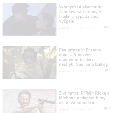
Vampýrská akademie:
Zamilovaná fantasy v
traileru vypadá dost
vyčpěle
0
Anarvin
| 25.07.2022 17:09
Pán prstenů: Prsteny
moci – V novém
masivním traileru
nechybí Sauron a Balrog
1
Anarvin
| 24.07.2022 07:00
Živí mrtví: Příběh Ricka a
Michone nedopoví filmy,
ale nová minisérie
0
Anarvin
| 23.07.2022 15:49