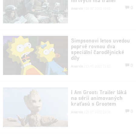
0
Anarvin
| 28.07.2022 19:42
Simpsonovi letos uvedou
poprvé rovnou dva
speciální čarodějnické
díly
0
Anarvin
| 27.07.2022 15:52
I Am Groot: Trailer láká
na sérii animovaných
kraťasů s Grootem
0
Anarvin
| 25.07.2022 23:18