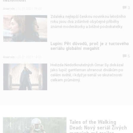
3
Anarvin
| 16.01.2021 18:00
Zdaleka nejlepší českou novinkou letošního
roku jsou dva zdánlivě obyčejné příběhy
známé moderátorky a běžné podnikatelky.
Lupin: Pět důvodů, proč je z tuctového
seriálu globální megahit
5
Anarvin
| 20.01.2021 14:33
Hvězda Nedotknutelných Omar Sy dokázal
jako lupič gentleman uhranout divákům po
celém světě, i když je seriál ve skutečnosti
celkem průměrný.
Tales of the Walking
Dead: Nový seriál Živých
mrtvých má trailer