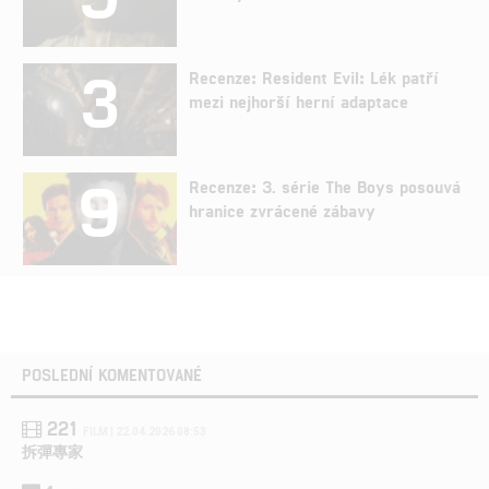
3
Recenze: Resident Evil: Lék patří
mezi nejhorší herní adaptace
9
Recenze: 3. série The Boys posouvá
hranice zvrácené zábavy
POSLEDNÍ KOMENTOVANÉ
221
FILM | 22.04.2026 08:53
拆彈專家