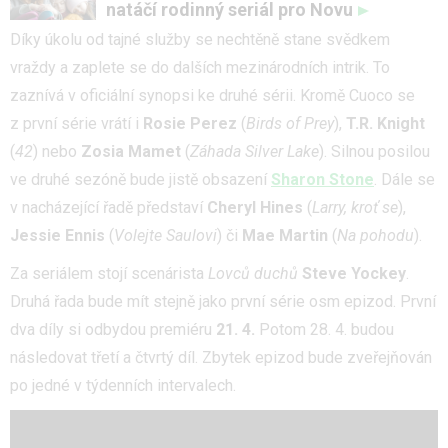
natáčí rodinný seriál pro Novu
Díky úkolu od tajné služby se nechtěně stane svědkem
vraždy a zaplete se do dalších mezinárodních intrik. To
zaznívá v oficiální synopsi ke druhé sérii. Kromě Cuoco se
z první série vrátí i
Rosie Perez
(
Birds of
Prey
),
T.R. Knight
(
42
) nebo
Zosia Mamet
(
Záhada Silver Lake
). Silnou posilou
ve druhé sezóně bude jistě obsazení
Sharon Stone
. Dále se
v nacházející řadě představí
Cheryl Hines
(
Larry, kroť se
),
Jessie Ennis
(
Volejte Saulovi
) či
Mae Martin
(
Na pohodu
).
Za seriálem stojí scenárista
Lovců duchů
Steve Yockey
.
Druhá řada bude mít stejně jako první série osm epizod. První
dva díly si odbydou premiéru
21. 4.
Potom 28. 4. budou
následovat třetí a čtvrtý díl. Zbytek epizod bude zveřejňován
po jedné v týdenních intervalech.