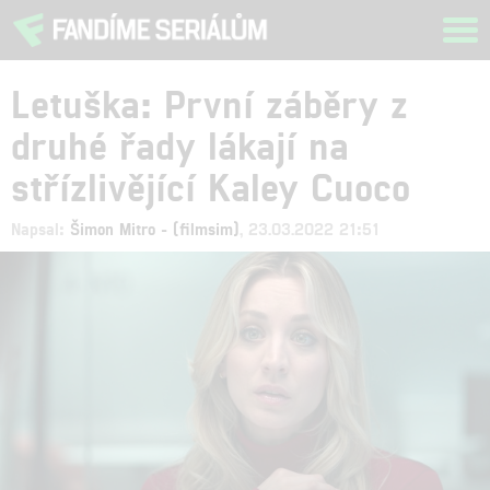
Tog
navi
Letuška: První záběry z
druhé řady lákají na
střízlivějící Kaley Cuoco
Napsal:
Šimon Mitro - (filmsim)
, 23.03.2022 21:51