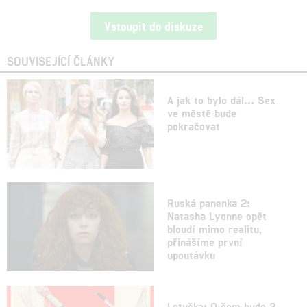
Vstoupit do diskuze
SOUVISEJÍCÍ ČLÁNKY
A jak to bylo dál… Sex
ve městě bude
pokračovat
Ruská panenka 2:
Natasha Lyonne opět
bloudí mimo realitu,
přinášíme první
upoutávku
Letuška: O čem bude 2.