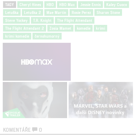
TAGY
Cheryl Hines
HBO
HBO Max
Jessie Ennis
Kaley Cuoco
Letuška
Letuška 2
Mae Martin
Rosie Perez
Sharon Stone
Steve Yockey
T.R. Knight
The Flight Attendant
The Flight Attendant 2
Zosia Mamet
komedie
krimi
krimi komedie
černohumorný
KOMENTÁŘE
0