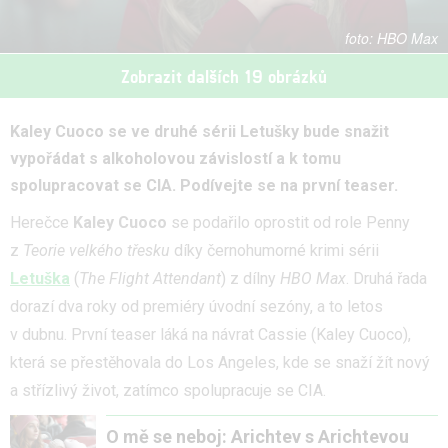
HBO Max
Zobrazit dalších 19 obrázků
Kaley Cuoco se ve druhé sérii Letušky bude snažit
vypořádat s alkoholovou závislostí a k tomu
spolupracovat se CIA. Podívejte se na první teaser.
Herečce
Kaley Cuoco
se podařilo oprostit od role Penny
z
Teorie velkého třesku
díky černohumorné krimi sérii
Letuška
(
The Flight Attendant
) z dílny
HBO Max
. Druhá řada
dorazí dva roky od premiéry úvodní sezóny, a to letos
v dubnu. První teaser láká na návrat Cassie (Kaley Cuoco),
která se přestěhovala do Los Angeles, kde se snaží žít nový
a střízlivý život, zatímco spolupracuje se CIA.
O mě se neboj: Arichtev s Arichtevou