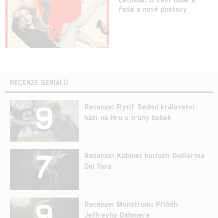
řada a nové postavy
RECENZE SERIÁLŮ
9
Recenze: Rytíř Sedmi království
hází na Hru o trůny bobek
7
Recenze: Kabinet kuriozit Guillerma
Del Tora
9
Recenze: Monstrum: Příběh
Jeffreyho Dahmera