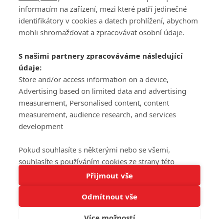
informacím na zařízení, mezi které patří jedinečné
DISKUZE
PŘIHLÁSIT
identifikátory v cookies a datech prohlížení, abychom
REGISTROVAT
mohli shromažďovat a zpracovávat osobní údaje.
Šéfredaktorkou webu je
Petr Slavík
, e-mail
serialy@fandimefilmu.cz
S našimi partnery zpracováváme následující
údaje:
Máte-li zájem o inzerci na našem webu napište nám na e-mail
Store and/or access information on a device,
studio@koncal.com
Advertising based on limited data and advertising
Ochrana osobních údajů
|
Zásady používání cookies
|
Pravidla webu
|
measurement, Personalised content, content
Upravit nastavení soukromí
measurement, audience research, and services
development
Pokud souhlasíte s některými nebo se všemi,
souhlasíte s používáním cookies ze strany této
Tato stránka používá soubory cookies.
stránky a pro tyto účely. Souhlas také můžete
Přijmout vše
© 2016 – 2026 FandimeSerialum.cz / All rights reserved /
Více informací
odmítnout, ale v takovém případě vám na stránce
Provozovatel webu je Koncal studio s.r.o.
Odmítnout vše
nebudou k dispozici některé personalizované funkce.
Rozumím
Vaše volby souhlasu se budou vztahovat pouze na
Více možností