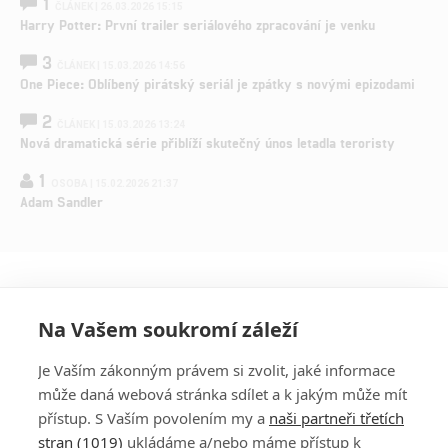
1
ČLÁNEK | 26.03.2026 15:15
Harry Potter: První trailer seriálového zpracování je venku
3
ČLÁNEK | 15.03.2026 14:56
One Piece: Oblíbený pirátský seriál je zpátky s novými epizodami
2
ČLÁNEK | 15.03.2026 13:24
Nová dramatická série přiblíží skutečný únos letadla teroristy
1
OSOBA | 15.02.2026 21:37
Adam Sandler
Na Vašem soukromí záleží
Je Vaším zákonným právem si zvolit, jaké informace
může daná webová stránka sdílet a k jakým může mít
přístup. S Vaším povolením my a
naši partneři třetích
stran (1019)
ukládáme a/nebo máme přístup k