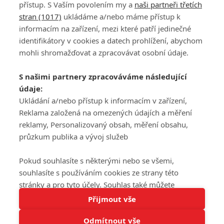
přístup. S Vaším povolením my a
naši partneři třetích
stran (1017)
ukládáme a/nebo máme přístup k
informacím na zařízení, mezi které patří jedinečné
DISKUZE
PŘIHLÁSIT
identifikátory v cookies a datech prohlížení, abychom
REGISTROVAT
mohli shromažďovat a zpracovávat osobní údaje.
Šéfredaktorkou webu je
Petr Slavík
, e-mail
serialy@fandimefilmu.cz
S našimi partnery zpracováváme následující
údaje:
Máte-li zájem o inzerci na našem webu napište nám na e-mail
studio@koncal.com
Ukládání a/nebo přístup k informacím v zařízení,
Reklama založená na omezených údajích a měření
Ochrana osobních údajů
|
Zásady používání cookies
|
Pravidla webu
|
reklamy, Personalizovaný obsah, měření obsahu,
Upravit nastavení soukromí
průzkum publika a vývoj služeb
Pokud souhlasíte s některými nebo se všemi,
souhlasíte s používáním cookies ze strany této
stránky a pro tyto účely. Souhlas také můžete
Tato stránka používá soubory cookies.
odmítnout, ale v takovém případě vám na stránce
Přijmout vše
© 2016 – 2026 FandimeSerialum.cz / All rights reserved /
Více informací
nebudou k dispozici některé personalizované funkce.
Provozovatel webu je Koncal studio s.r.o.
Odmítnout vše
Vaše volby souhlasu se budou vztahovat pouze na