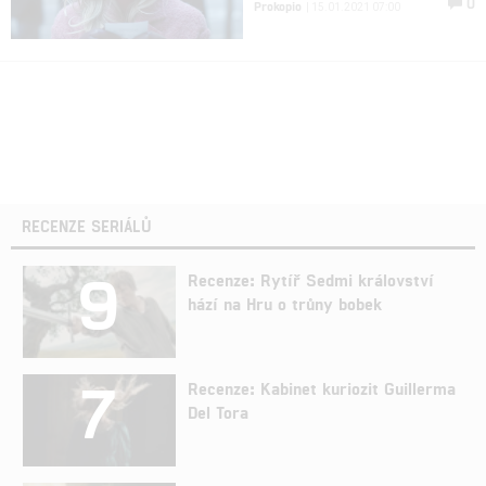
0
Prokopio
| 15.01.2021 07:00
RECENZE SERIÁLŮ
9
Recenze: Rytíř Sedmi království
hází na Hru o trůny bobek
7
Recenze: Kabinet kuriozit Guillerma
Del Tora