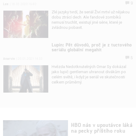
9
Lee
| 18.03.2020 16:40
Zlé jazyky tvrdí, že seriál Živí mrtví už nějakou
dobu ztrácí dech. Ale fandové zombíků
nemusí truchlit, existují jiné série, které je
zvládnou pobavit.
Lupin: Pět důvodů, proč je z tuctového
seriálu globální megahit
5
Anarvin
| 20.01.2021 14:33
Hvězda Nedotknutelných Omar Sy dokázal
jako lupič gentleman uhranout divákům po
celém světě, i když je seriál ve skutečnosti
celkem průměrný.
HBO nás v upoutávce láká
na pecky příštího roku