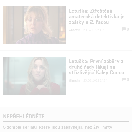
Letuška: Ztřeštěná
amatérská detektivka je
zpátky s 2. řadou
0
Anarvin
| 20.04.2022 16:36
Letuška: První záběry z
druhé řady lákají na
střízlivějící Kaley Cuoco
0
filmsim
| 23.03.2022 21:51
NEPŘEHLÉDNĚTE
5 zombie seriálů, které jsou zábavnější, než Živí mrtví