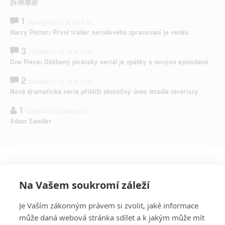
拆彈專家
1
ČLÁNEK | 26.03.2026 15:15
Harry Potter: První trailer seriálového zpracování je venku
3
ČLÁNEK | 15.03.2026 14:56
One Piece: Oblíbený pirátský seriál je zpátky s novými epizodami
2
ČLÁNEK | 15.03.2026 13:24
Nová dramatická série přiblíží skutečný únos letadla teroristy
1
OSOBA | 15.02.2026 21:37
Adam Sandler
Na Vašem soukromí záleží
Je Vaším zákonným právem si zvolit, jaké informace
může daná webová stránka sdílet a k jakým může mít