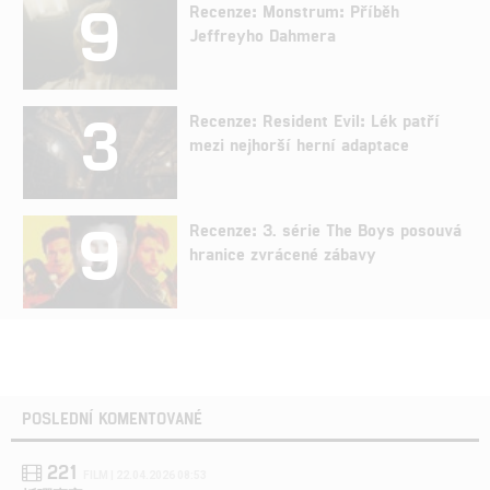
9
Recenze: Monstrum: Příběh
Jeffreyho Dahmera
3
Recenze: Resident Evil: Lék patří
mezi nejhorší herní adaptace
9
Recenze: 3. série The Boys posouvá
hranice zvrácené zábavy
POSLEDNÍ KOMENTOVANÉ
221
FILM | 22.04.2026 08:53