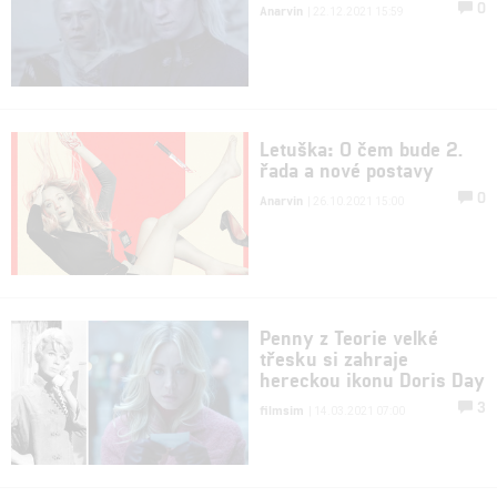
0
Anarvin
| 22.12.2021 15:59
Letuška: O čem bude 2.
řada a nové postavy
0
Anarvin
| 26.10.2021 15:00
Penny z Teorie velké
třesku si zahraje
hereckou ikonu Doris Day
3
filmsim
| 14.03.2021 07:00