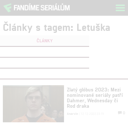
Tog
navi
Články s tagem: Letuška
ČLÁNKY
FILMY
(0)
OSOBY
(0)
VIDEA
(0)
Zlatý glóbus 2023: Mezi
nominované seriály patří
Dahmer, Wednesday či
Rod draka
0
Anarvin
| 12.12.2022 23:19