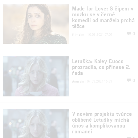
Made for Love: S čipem v
mozku se v černé
komedii od manžela prchá
těžce
0
filmsim
| 10.03.2021 07:04
Letuška: Kaley Cuoco
prozradila, co přinese 2.
řada
0
Anarvin
| 07.03.2021 15:53
V novém projektu tvůrce
oblíbené Letušky míchá
únos a komplikovanou
romanci