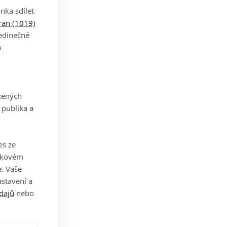
nka sdílet
tran (1019)
jedinečné
a
zených
 publika a
es ze
takovém
. Vaše
stavení a
dajů
nebo