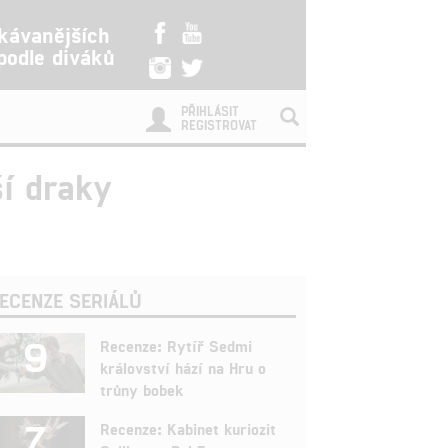
kávanějších
 podle diváků
PŘIHLÁSIT
REGISTROVAT
ší draky
ECENZE SERIÁLŮ
9
Recenze: Rytíř Sedmi
království hází na Hru o
trůny bobek
7
Recenze: Kabinet kuriozit