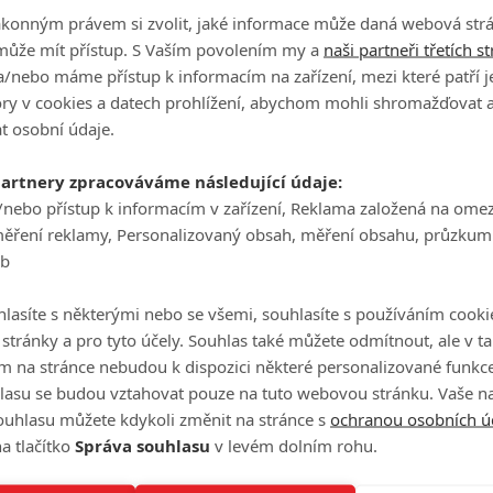
ákonným právem si zvolit, jaké informace může daná webová strá
může mít přístup. S Vaším povolením my a
naši partneři třetích s
/nebo máme přístup k informacím na zařízení, mezi které patří 
tory v cookies a datech prohlížení, abychom mohli shromažďovat 
t osobní údaje.
partnery zpracováváme následující údaje:
/nebo přístup k informacím v zařízení, Reklama založená na ome
e velkým tématem bude Rhaenyřin plán na zapojení
měření reklamy, Personalizovaný obsah, měření obsahu, průzkum
eb
m se začne šířit panika. Krom traileru pro příští díl jako
mu věnované tomu již odvysílanému a znovu to stojí za to.
lasíte s některými nebo se všemi, souhlasíte s používáním cooki
o stránky a pro tyto účely. Souhlas také můžete odmítnout, ale v 
m na stránce nebudou k dispozici některé personalizované funkce
lasu se budou vztahovat pouze na tuto webovou stránku. Vaše na
ouhlasu můžete kdykoli změnit na stránce s
ochranou osobních ú
a tlačítko
Správa souhlasu
v levém dolním rohu.