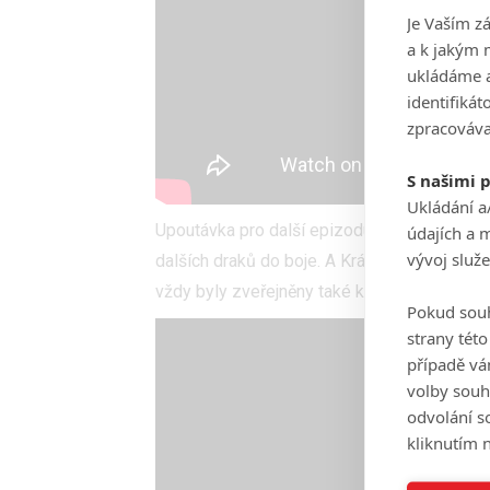
Je Vaším z
a k jakým 
ukládáme a
identifiká
zpracováva
S našimi 
Ukládání a
Upoutávka pro další epizodu signalizuje, ž
údajích a 
vývoj služ
dalších draků do boje. A Královým přístaviště
vždy byly zveřejněny také krátké filmy o fil
Pokud souh
strany tét
případě vá
volby souh
odvolání s
kliknutím n