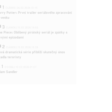
1
ČLÁNEK | 26.03.2026 15:15
rry Potter: První trailer seriálového zpracování
 venku
3
ČLÁNEK | 15.03.2026 14:56
e Piece: Oblíbený pirátský seriál je zpátky s
ovými epizodami
2
ČLÁNEK | 15.03.2026 13:24
vá dramatická série přiblíží skutečný únos
tadla teroristy
1
OSOBA | 15.02.2026 21:37
dam Sandler