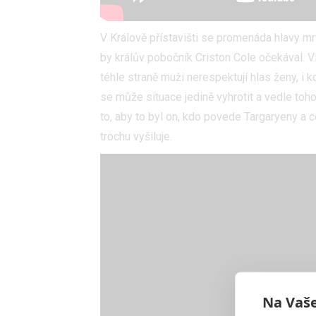
V Králově přístavišti se promenáda hlavy mr
by králův pobočník Criston Cole očekával. Vi
téhle straně muži nerespektují hlas ženy, i
se může situace jedině vyhrotit a vedle toh
to, aby to byl on, kdo povede Targaryeny a c
trochu vyšiluje.
Na Vaše