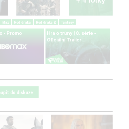
Max
Rod draka
Rod draka 2
fantasy
x - Promo
Hra o trůny | 8. série -
Oficiální Trailer
oupit do diskuze