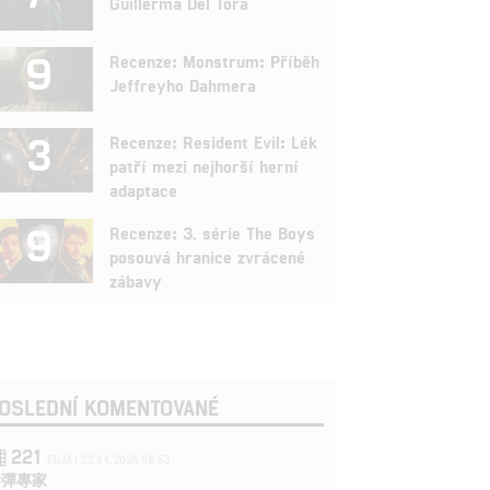
Guillerma Del Tora
9
Recenze: Monstrum: Příběh
Jeffreyho Dahmera
3
Recenze: Resident Evil: Lék
patří mezi nejhorší herní
adaptace
9
Recenze: 3. série The Boys
posouvá hranice zvrácené
zábavy
OSLEDNÍ KOMENTOVANÉ
221
FILM | 22.04.2026 08:53
拆彈專家