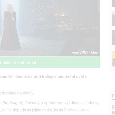
HBO / Max
t dalších 7 obrázků
aměřil hlavně na obří kulisy a budování světa
odvysílané epizody.
P
f the Dragon
) šťavnatým způsobem vyždímala následky
 to jak dopadá na jejího muže, lorda Corlyse, jak na