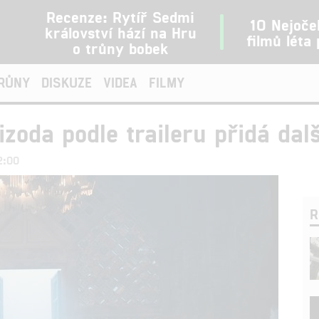
Recenze: Rytíř Sedmi
10 Nejoče
království hází na Hru
filmů léta
o trůny bobek
TRŮNY
DISKUZE
VIDEA
FILMY
izoda podle traileru přidá dal
2:00
R