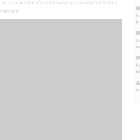
ve světě plném mužů na rozhodujících pozicích. Otázkou
u znamená.
Ha
je
On
n
No
le
A