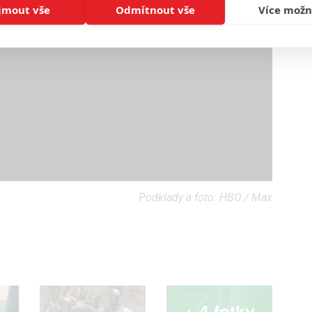
jmout vše
Odmítnout vše
Více možn
Podklady a foto: HBO / Max
+ 4 fotky