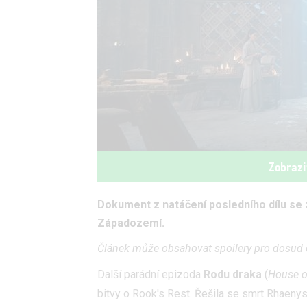
Zobrazi
Dokument z natáčení posledního dílu se z
Západozemí.
Článek může obsahovat spoilery pro dosud 
Další parádní epizoda
Rodu draka
(
House o
bitvy o Rook's Rest. Řešila se smrt Rhaenys,