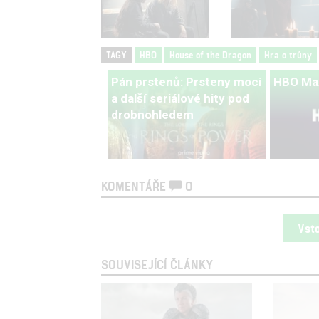
TAGY
HBO
House of the Dragon
Hra o trůny
Pán prstenů: Prsteny moci
HBO Ma
a další seriálové hity pod
drobnohledem
KOMENTÁŘE
0
Vst
SOUVISEJÍCÍ ČLÁNKY