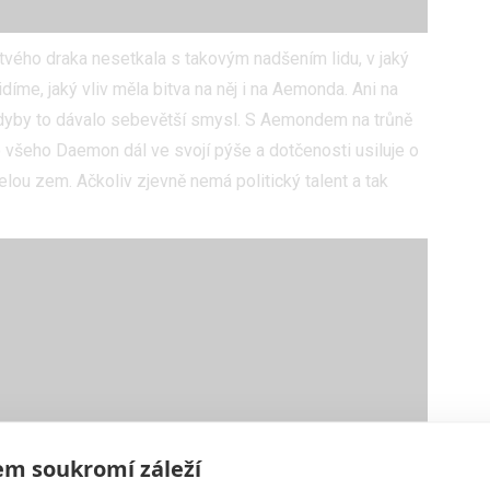
tvého draka nesetkala s takovým nadšením lidu, v jaký
díme, jaký vliv měla bitva na něj i na Aemonda. Ani na
 kdyby to dávalo sebevětší smysl. S Aemondem na trůně
o všeho Daemon dál ve svojí pýše a dotčenosti usiluje o
elou zem. Ačkoliv zjevně nemá politický talent a tak
m soukromí záleží