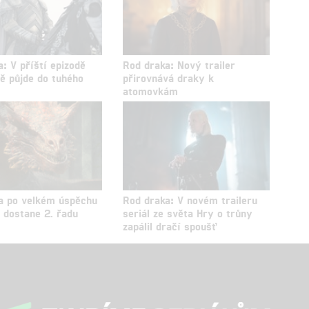
: V příští epizodě
Rod draka: Nový trailer
ně půjde do tuhého
přirovnává draky k
atomovkám
a po velkém úspěchu
Rod draka: V novém traileru
 dostane 2. řadu
seriál ze světa Hry o trůny
zapálil dračí spoušť