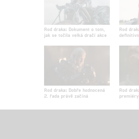
Rod draka: Dokument o tom,
Rod draka
jak se točila velká dračí akce
definitiv
Rod draka: Dobře hodnocená
Rod drak
2. řada právě začíná
premiéry