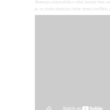
Rhaenyru, která přišla o silný ženský hlas 
je, co ztráta draka pro tuhle stranu konflikt