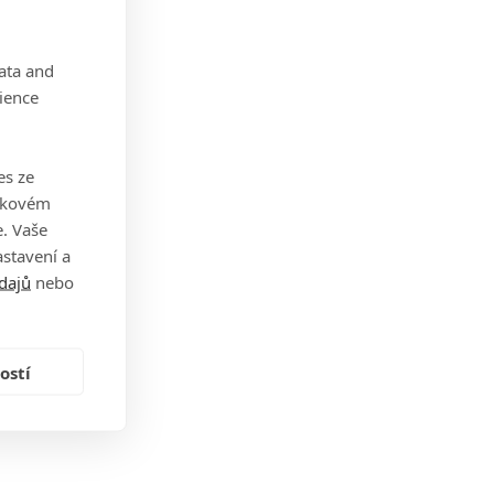
data and
ience
es ze
takovém
. Vaše
stavení a
dajů
nebo
ostí