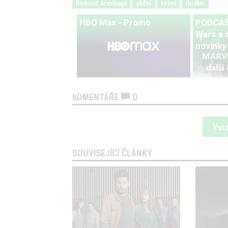
Richard Armitage
akční
krimi
thriller
HBO Max - Promo
PODCAST
Wars a d
novinky
KOMENTÁŘE
0
Vst
SOUVISEJÍCÍ ČLÁNKY