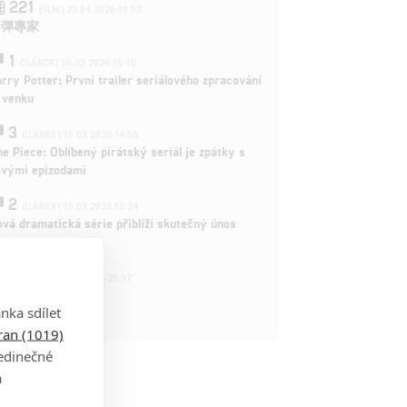
221
FILM | 22.04.2026 08:53
拆彈專家
1
ČLÁNEK | 26.03.2026 15:15
rry Potter: První trailer seriálového zpracování
 venku
3
ČLÁNEK | 15.03.2026 14:56
e Piece: Oblíbený pirátský seriál je zpátky s
ovými epizodami
2
ČLÁNEK | 15.03.2026 13:24
vá dramatická série přiblíží skutečný únos
tadla teroristy
1
OSOBA | 15.02.2026 21:37
dam Sandler
nka sdílet
tran (1019)
jedinečné
a