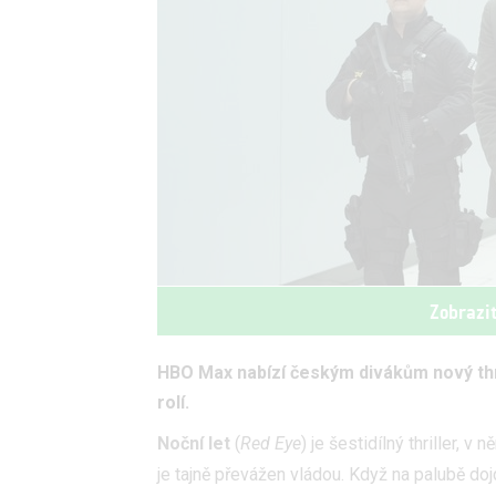
Zobrazi
HBO Max nabízí českým divákům nový thr
rolí.
Noční let
(
Red Eye
) je šestidílný thriller, 
je tajně převážen vládou. Když na palubě do