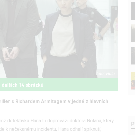
Hulu
t dalších 14 obrázků
iller s Richardem Armitagem v jedné z hlavních
v němž detektivka Hana Li doprovází doktora Nolana, který
P
jde k nečekanému incidentu, Hana odhalí spiknutí,