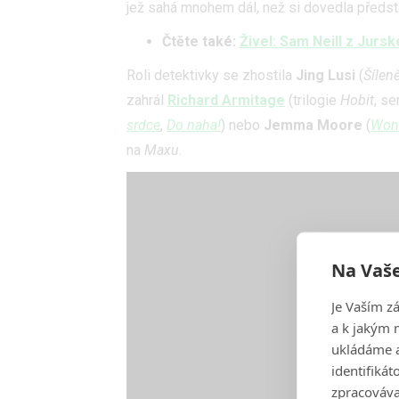
jež sahá mnohem dál, než si dovedla předsta
Čtěte také:
Živel: Sam Neill z Jurs
Roli detektivky se zhostila
Jing Lusi
(
Šíleně
zahrál
Richard Armitage
(trilogie
Hobit
, se
srdce
,
Do naha!
) nebo
Jemma Moore
(
Won
na
Maxu
.
Na Vaše
Je Vaším z
a k jakým 
ukládáme a
identifiká
zpracováva