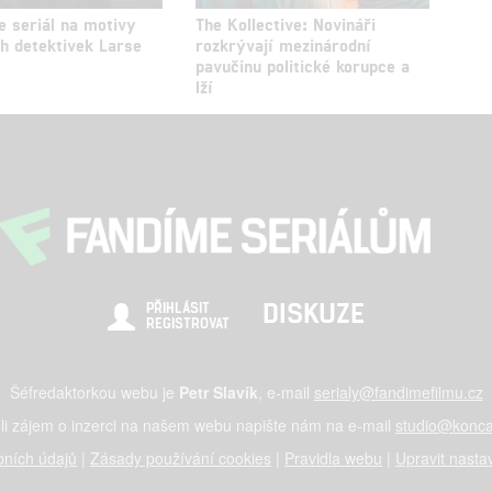
e seriál na motivy
The Kollective: Novináři
h detektivek Larse
rozkrývají mezinárodní
pavučinu politické korupce a
lží
DISKUZE
PŘIHLÁSIT
REGISTROVAT
Šéfredaktorkou webu je
Petr Slavík
, e-mail
serialy@fandimefilmu.cz
li zájem o inzerci na našem webu napište nám na e-mail
studio@konca
ních údajů
|
Zásady používání cookies
|
Pravidla webu
|
Upravit nasta