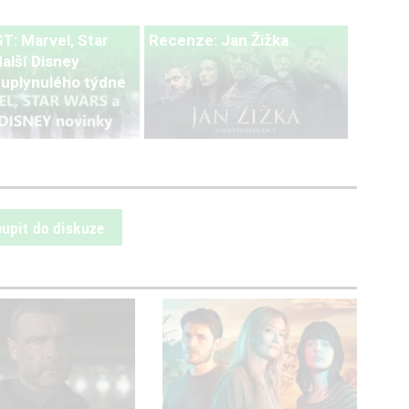
: Marvel, Star
Recenze: Jan Žižka
alší Disney
 uplynulého týdne
oupit do diskuze