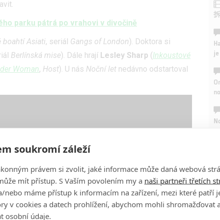
vit.
kého parku pátrá po vrahovi v divočině
 boahtí Asiati
, seriál
Gangs of London
). Doktora si
Ha
je
riál
Berlínská mise
). Dále hrají
Lesley Sharp
(
Inkoustové
der Woman
,
Host
). U nás
Noční let
nedávno odstartoval
On
n
No
le
m soukromí záleží
A
ákonným právem si zvolit, jaké informace může daná webová strá
může mít přístup. S Vaším povolením my a
naši partneři třetích s
/nebo máme přístup k informacím na zařízení, mezi které patří 
tory v cookies a datech prohlížení, abychom mohli shromažďovat 
t osobní údaje.