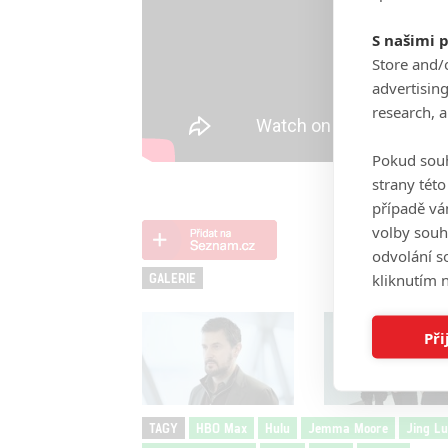
S našimi 
Store and/
advertisin
research, 
Pokud souh
strany tét
případě vá
volby souh
odvolání s
kliknutím n
GALERIE
Při
TAGY
HBO Max
Hulu
Jemma Moore
Jing Lu