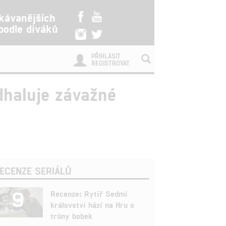
kávanějších
 podle diváků
PŘIHLÁSIT
REGISTROVAT
dhaluje závažné
ECENZE SERIÁLŮ
9
Recenze: Rytíř Sedmi
království hází na Hru o
trůny bobek