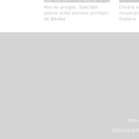
Hon na gringos: Speciální
Chystá s
policie stíhá zločince prchající
mrazivýc
do Mexika
Keplera
Máte-
Ochrana osob