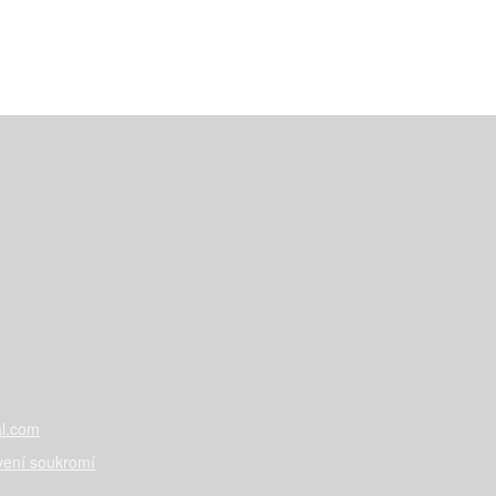
l.com
vení soukromí