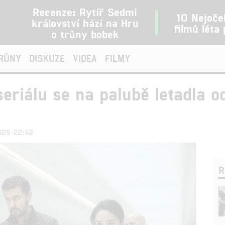
Recenze: Rytíř Sedmi
10 Nejoče
království hází na Hru
filmů léta
o trůny bobek
TRŮNY
DISKUZE
VIDEA
FILMY
seriálu se na palubě letadla o
2025 22:42
R