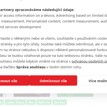
partnery zpracováváme následující údaje:
or access information on a device, Advertising based on limited 
g measurement, Personalised content, content measurement, aud
and services development
lasíte s některými nebo se všemi, souhlasíte s používáním cooki
o stránky a pro tyto účely. Souhlas také můžete odmítnout, ale v 
Zdroj:
Hulu
m na stránce nebudou k dispozici některé personalizované funkce
lasu se budou vztahovat pouze na tuto webovou stránku. Vaše na
ouhlasu můžete kdykoli změnit na stránce s
ochranou osobních ú
a tlačítko
Správa souhlasu
v levém dolním rohu.
jmout vše
Odmítnout vše
Více možn
+ 11 fotek
si
Lesley Sharp
Max
Noční let
Red Eye