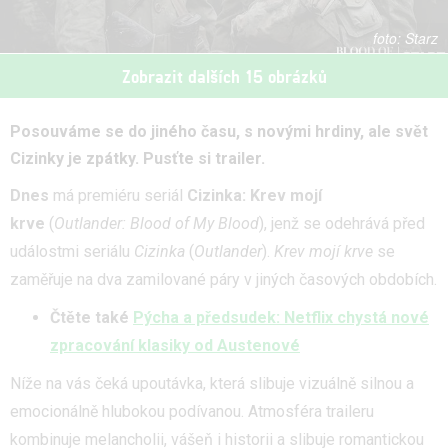
Starz
Zobrazit dalších 15 obrázků
Posouváme se do jiného času, s novými hrdiny, ale svět
Cizinky je zpátky. Pusťte si trailer.
Dnes
má premiéru seriál
Cizinka: Krev mojí
krve
(
Outlander: Blood of My Blood
), jenž se odehrává před
událostmi seriálu
Cizinka
(
Outlander
).
Krev mojí krve
se
zaměřuje na dva zamilované páry v jiných časových obdobích.
Čtěte také
Pýcha a předsudek: Netflix chystá nové
zpracování klasiky od Austenové
Níže na vás čeká upoutávka, která slibuje vizuálně silnou a
emocionálně hlubokou podívanou. Atmosféra traileru
kombinuje melancholii, vášeň i historii a slibuje romantickou