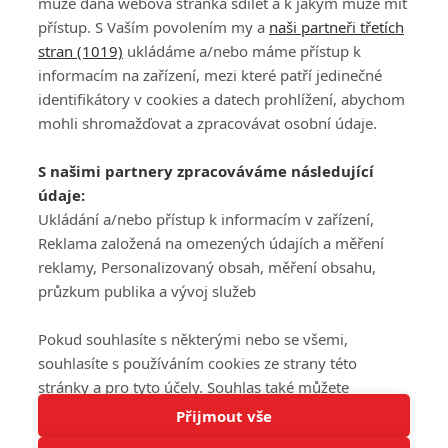
může daná webová stránka sdílet a k jakým může mít
přístup. S Vaším povolením my a
naši partneři třetích
stran (1019)
ukládáme a/nebo máme přístup k
informacím na zařízení, mezi které patří jedinečné
DISKUZE
PŘIHLÁSIT
identifikátory v cookies a datech prohlížení, abychom
REGISTROVAT
mohli shromažďovat a zpracovávat osobní údaje.
Šéfredaktorkou webu je
Petr Slavík
, e-mail
serialy@fandimefilmu.cz
S našimi partnery zpracováváme následující
údaje:
Máte-li zájem o inzerci na našem webu napište nám na e-mail
Ukládání a/nebo přístup k informacím v zařízení,
studio@koncal.com
Reklama založená na omezených údajích a měření
Ochrana osobních údajů
|
Zásady používání cookies
|
Pravidla webu
|
reklamy, Personalizovaný obsah, měření obsahu,
Upravit nastavení soukromí
průzkum publika a vývoj služeb
Pokud souhlasíte s některými nebo se všemi,
souhlasíte s používáním cookies ze strany této
stránky a pro tyto účely. Souhlas také můžete
Tato stránka používá soubory cookies.
odmítnout, ale v takovém případě vám na stránce
Přijmout vše
© 2016 – 2026 FandimeSerialum.cz / All rights reserved /
Více informací
nebudou k dispozici některé personalizované funkce.
Provozovatel webu je Koncal studio s.r.o.