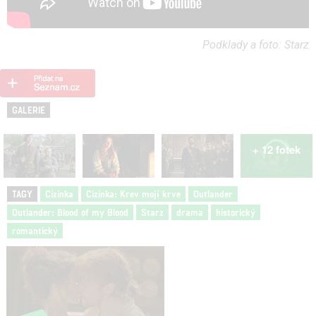
Podklady a foto: Starz
GALERIE
+ 12 fotek
TAGY
Cizinka
Cizinka: Krev mojí krve
Outlander
Outlander: Blood of my Blood
Starz
drama
historický
romantický