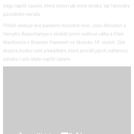
ságu napříč časem, která osloví jak nové diváky, tak fanoušky
původního seriálu.
Příběh sleduje dvě paralelní milostné linie: Juliu Moriston a
Henryho Beauchampa v období první světové války a Ellen
MacKenzie s Brianem Fraserem ve Skotsku 18. století. Obě
dvojice budou čelit překážkám, které prověří jejich oddanost,
odvahu i sílu lásky napříč časem.