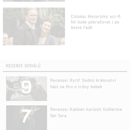
Cizinka: Historický sci-fi
hit bude pokračovat i po
šesté řadě
RECENZE SERIÁLŮ
9
Recenze: Rytíř Sedmi království
hází na Hru o trůny bobek
7
Recenze: Kabinet kuriozit Guillerma
Del Tora