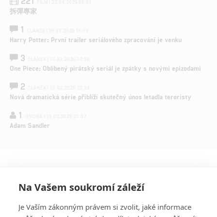
221
FILM | 22.04.2026 08:53
拆彈專家
1
ČLÁNEK | 26.03.2026 15:15
Harry Potter: První trailer seriálového zpracování je venku
3
ČLÁNEK | 15.03.2026 14:56
One Piece: Oblíbený pirátský seriál je zpátky s novými epizodami
2
ČLÁNEK | 15.03.2026 13:24
Nová dramatická série přiblíží skutečný únos letadla teroristy
1
OSOBA | 15.02.2026 21:37
Adam Sandler
Na Vašem soukromí záleží
Je Vaším zákonným právem si zvolit, jaké informace