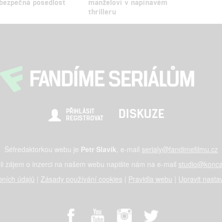
bezpečná posedlost
manželovi v napínavém
thrilleru
DISKUZE
PŘIHLÁSIT
REGISTROVAT
Šéfredaktorkou webu je
Petr Slavík
, e-mail
serialy@fandimefilmu.cz
li zájem o inzerci na našem webu napište nám na e-mail
studio@konca
ních údajů
|
Zásady používání cookies
|
Pravidla webu
|
Upravit nasta