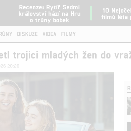
Recenze: Rytíř Sedmi
10 Nejoče
království hází na Hru
filmů léta
o trůny bobek
TRŮNY
DISKUZE
VIDEA
FILMY
letl trojici mladých žen do vr
2026 20:20
R