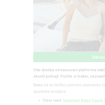
Zobrazi
Ode dneška streamovací platforma nabízí
skončí policajt. Pusťte si trailer, seznam
Dnes
má na
Netflixu
premiéru dramatický os
španělské produkce.
Čtěte také:
Vanished: Kaley Cuoco 