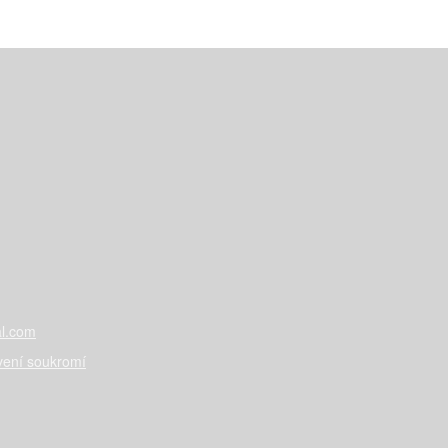
l.com
vení soukromí