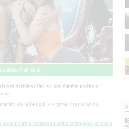
Netflix
t dalších 7 obrázků
 nový seriálový thriller, kde dámám pod koly
te se.
midílný seriál
Té noci
(v originále
Esa noche
) ze
P
v novém thrilleru hledá záhadně zmizelého partnera