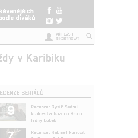
kávanějších
 podle diváků
PŘIHLÁSIT
REGISTROVAT
aždy v Karibiku
ECENZE SERIÁLŮ
9
Recenze: Rytíř Sedmi
království hází na Hru o
trůny bobek
7
Recenze: Kabinet kuriozit