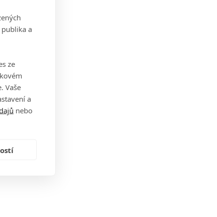
zených
 publika a
es ze
takovém
. Vaše
stavení a
dajů
nebo
ostí