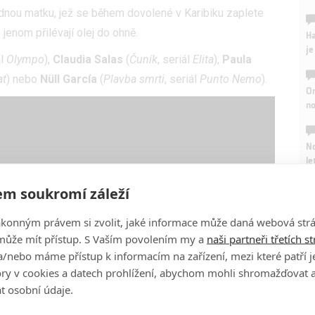
odnou matku, jež se během dovolené v Karibiku zaplete
 jenom přilévají olej do ohně.
Ha
je
ál
Olympo
),
Claudia Salas
(
Čuník
, seriál
Elita
),
Paula
at
) nebo
Nüll García
(
Plavba smrti
, seriál
Punto Nemo
).
On
n
No
le
m soukromí záleží
A
ákonným právem si zvolit, jaké informace může daná webová strá
může mít přístup. S Vaším povolením my a
naši partneři třetích s
/nebo máme přístup k informacím na zařízení, mezi které patří 
tory v cookies a datech prohlížení, abychom mohli shromažďovat 
t osobní údaje.