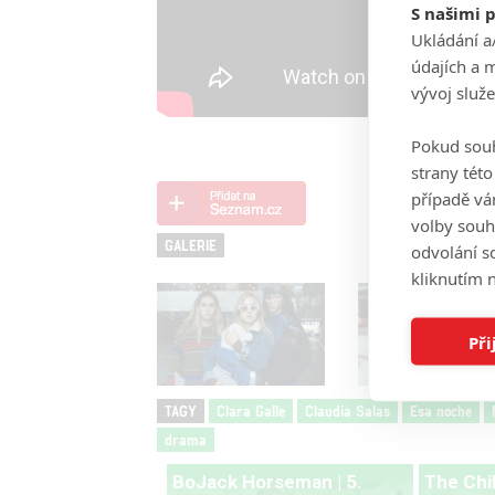
S našimi 
Ukládání a
údajích a 
vývoj služ
Pokud souh
strany tét
případě vá
volby souh
GALERIE
odvolání s
kliknutím n
Při
TAGY
Clara Galle
Claudia Salas
Esa noche
drama
BoJack Horseman | 5.
The Chi