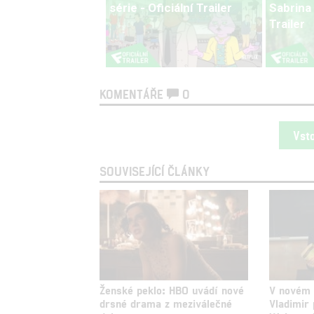
série - Oficiální Trailer
Sabrina |
Trailer
KOMENTÁŘE
0
Vst
SOUVISEJÍCÍ ČLÁNKY
Ženské peklo: HBO uvádí nové
V novém N
drsné drama z meziválečné
Vladimir