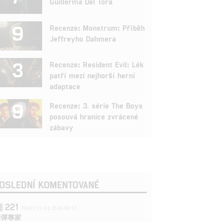
Guillerma Del Tora
9
Recenze: Monstrum: Příběh
Jeffreyho Dahmera
3
Recenze: Resident Evil: Lék
patří mezi nejhorší herní
adaptace
9
Recenze: 3. série The Boys
posouvá hranice zvrácené
zábavy
OSLEDNÍ KOMENTOVANÉ
221
FILM | 22.04.2026 08:53
拆彈專家