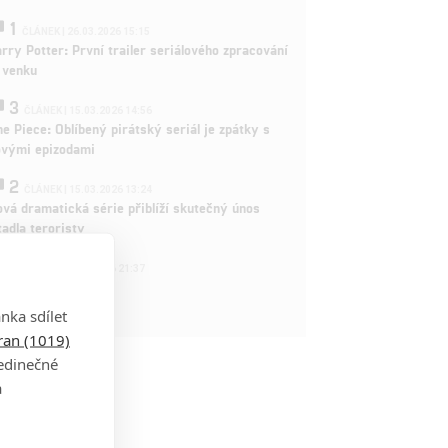
1
ČLÁNEK | 26.03.2026 15:15
rry Potter: První trailer seriálového zpracování
 venku
3
ČLÁNEK | 15.03.2026 14:56
e Piece: Oblíbený pirátský seriál je zpátky s
ovými epizodami
2
ČLÁNEK | 15.03.2026 13:24
vá dramatická série přiblíží skutečný únos
tadla teroristy
1
OSOBA | 15.02.2026 21:37
dam Sandler
nka sdílet
tran (1019)
jedinečné
a