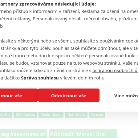
partnery zpracováváme následující údaje:
/nebo přístup k informacím v zařízení, Reklama založená na ome
měření reklamy, Personalizovaný obsah, měření obsahu, průzkum
eb
Zdroj:
Netflix
lasíte s některými nebo se všemi, souhlasíte s používáním cooki
o stránky a pro tyto účely. Souhlas také můžete odmítnout, ale v 
m na stránce nebudou k dispozici některé personalizované funkce
lasu se budou vztahovat pouze na tuto webovou stránku. Vaše na
ouhlasu můžete kdykoli změnit na stránce s
ochranou osobních ú
a tlačítko
Správa souhlasu
v levém dolním rohu.
+ 4 fotky
jmout vše
Odmítnout vše
Více možn
Netflix
Nüll García
Paula Usero
That Night
Té noci
lling Adventures of
PODCAST: Marvel, Star