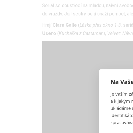
Seriál se soustředí na mladou, naivní svob
do vraždy. Její sestry se jí snaží pomoct, ale
Hrají
Clara Galle
(
Láska přes okno 1-3
, seri
Usero
(
Kuchařka z Castamaru
,
Velvet: Návr
Na Vaše
Je Vaším z
a k jakým 
ukládáme a
identifiká
zpracováva